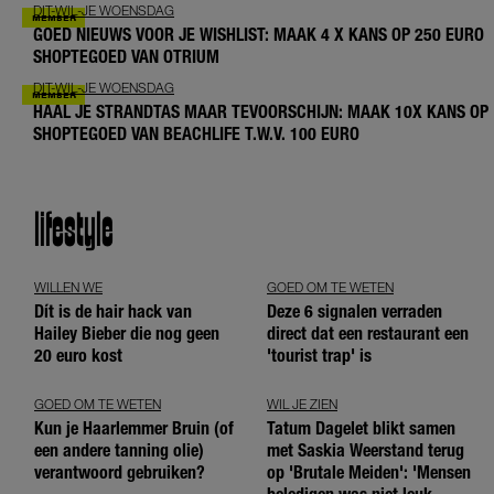
DIT-WIL-JE WOENSDAG
GOED NIEUWS VOOR JE WISHLIST: MAAK 4 X KANS OP 250 EURO
SHOPTEGOED VAN OTRIUM
DIT-WIL-JE WOENSDAG
HAAL JE STRANDTAS MAAR TEVOORSCHIJN: MAAK 10X KANS OP
SHOPTEGOED VAN BEACHLIFE T.W.V. 100 EURO
lifestyle
WILLEN WE
GOED OM TE WETEN
Dít is de hair hack van
Deze 6 signalen verraden
Hailey Bieber die nog geen
direct dat een restaurant een
20 euro kost
'tourist trap' is
GOED OM TE WETEN
WIL JE ZIEN
Kun je Haarlemmer Bruin (of
Tatum Dagelet blikt samen
een andere tanning olie)
met Saskia Weerstand terug
verantwoord gebruiken?
op 'Brutale Meiden': 'Mensen