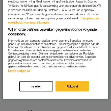
met jouw toestemming. Geef toestemming of stel je eigen keuze in. Door op
Lees LINDA.meiden online
"Akkoord" te klikken, geef je toestemming voor onderstaande doeleinden. Wil
je niet alles toestaan, klik dan op “Instellen”. Jouw keuze kun je opnieuw
aanpassen via “Privacy-instellingen” onderaan onze websites of in de menu’s
Geen gedoe: iedere maand
van onze apps. Lees meer in ons privacy- en cookiebeleid.
Raadpleeg ons
opzegbaar
cookiebeleid voor meer informatie.
Wij en onze partners verwerken gegevens voor de volgende
doeleinden:
START GRATIS
Informatie op een apparaat opslaan en/of openen. Beperkte gegevens
MAAND
gebruiken om advertenties te selecteren. Publieksgroepen begrijpen aan de
hand van statistieken of combinaties van gegevens uit verschillende bronnen.
Profielen aanmaken ten behoeve van gepersonaliseerde advertenties.
Daarna € 2,07 per maand
Contentprestaties meten. Diensten ontwikkelen en verbeteren. Profielen
gebruiken voor de selectie van gepersonaliseerde advertenties. Beperkte
gegevens gebruiken om content te selecteren. Profielen aanmaken ter
AL MEMBER? LOG IN
personalisatie van content. Profielen gebruiken ter selectie van
gepersonaliseerde content. De prestaties van advertenties meten.
Derde partijen lijst
Instellen
Akkoord
GOED ARTIKEL? DELEN MAAR.