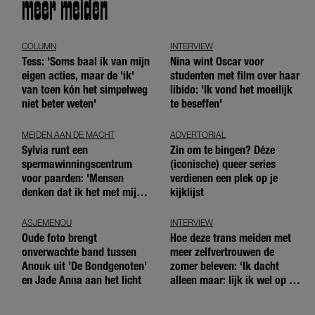
meer meiden
COLUMN
INTERVIEW
Tess: 'Soms baal ik van mijn
Nina wint Oscar voor
eigen acties, maar de 'ik'
studenten met film over haar
van toen kón het simpelweg
libido: 'Ik vond het moeilijk
niet beter weten'
te beseffen'
MEIDEN AAN DE MACHT
ADVERTORIAL
Sylvia runt een
Zin om te bingen? Déze
spermawinningscentrum
(iconische) queer series
voor paarden: 'Mensen
verdienen een plek op je
denken dat ik het met mijn
kijklijst
blote handen doe'
ASJEMENOU
INTERVIEW
Oude foto brengt
Hoe deze trans meiden met
onverwachte band tussen
meer zelfvertrouwen de
Anouk uit 'De Bondgenoten'
zomer beleven: ‘Ik dacht
en Jade Anna aan het licht
alleen maar: lijk ik wel op de
andere meiden?’