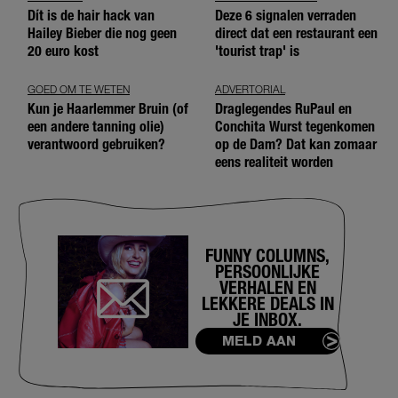
Dít is de hair hack van
Deze 6 signalen verraden
Hailey Bieber die nog geen
direct dat een restaurant een
20 euro kost
'tourist trap' is
GOED OM TE WETEN
ADVERTORIAL
Kun je Haarlemmer Bruin (of
Draglegendes RuPaul en
een andere tanning olie)
Conchita Wurst tegenkomen
verantwoord gebruiken?
op de Dam? Dat kan zomaar
eens realiteit worden
FUNNY COLUMNS,
PERSOONLIJKE
VERHALEN EN
LEKKERE DEALS IN
JE INBOX.
MELD AAN