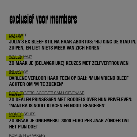
exclusief voor members
GEDUMPT
JULIA’S EX BLEEF STIL NA HAAR ABORTUS: ‘HIJ GING DE STAD IN,
ZUIPEN, EN LIET NIETS MEER VAN ZICH HOREN’
WAT DE FAQ?
ZO MAAK JE (BELANGRIJKE) KEUZES MET ZELFVERTROUWEN
INTERVIEW
DARLENE VERLOOR HAAR TEEN OP BALI: 'MIJN VRIEND BLEEF
ACHTER OM 'M TE ZOEKEN'
ROYALTY VERSLAGGEVER SAM HOEVENAAR
ZO DEALEN PRINSESSEN MET RODDELS OVER HUN PRIVÉLEVEN:
'MANTRA IS NOOIT KLAGEN EN NOOIT REAGEREN'
MONEY ISSUES
ZO SPAAR JE ONGEMERKT 3000 EURO PER JAAR ZÓNDER DAT
HET PIJN DOET
KOM JE HIER VAKER?