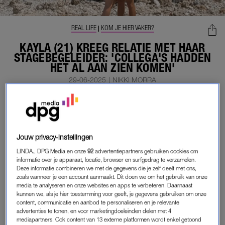
REAL LIFE
KOM JE HIER VAKER?
|
KAYLA (21) KREEG RELATIE MET HAAR
STAGEBEGELEIDER: 'COLLEGA'S HADDEN
HET AL AAN ZIEN KOMEN'
29-06-2025
|
NIKKI MORRA
MEMBER
LEES VERDER ALS
Jouw privacy-instellingen
MEMBER
LINDA., DPG Media en onze
92
advertentiepartners gebruiken cookies om
informatie over je apparaat, locatie, browser en surfgedrag te verzamelen.
Deze informatie combineren we met de gegevens die je zelf deelt met ons,
zoals wanneer je een account aanmaakt. Dit doen we om het gebruik van onze
Onbeperkt toegang tot alle artikelen
media te analyseren en onze websites en apps te verbeteren. Daarnaast
kunnen we, als je hier toestemming voor geeft, je gegevens gebruiken om onze
De chillste deals: win een e-reader of
content, communicatie en aanbod te personaliseren en je relevante
advertenties te tonen, en voor marketingdoeleinden delen met 4
elektrische fiets
mediapartners. Ook content van 13 externe platformen wordt enkel getoond