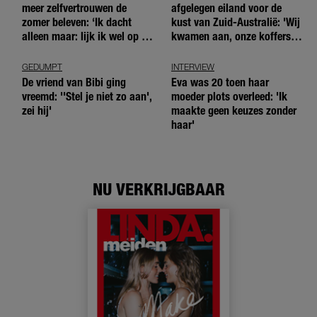
meer zelfvertrouwen de
afgelegen eiland voor de
zomer beleven: ‘Ik dacht
kust van Zuid-Australië: 'Wij
alleen maar: lijk ik wel op de
kwamen aan, onze koffers
andere meiden?’
niet'
GEDUMPT
INTERVIEW
De vriend van Bibi ging
Eva was 20 toen haar
vreemd: ''Stel je niet zo aan',
moeder plots overleed: 'Ik
zei hij'
maakte geen keuzes zonder
haar'
NU VERKRIJGBAAR