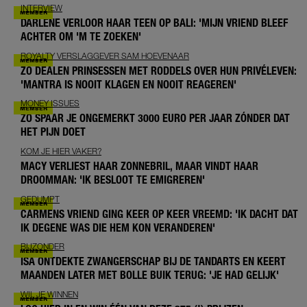
INTERVIEW
DARLENE VERLOOR HAAR TEEN OP BALI: 'MIJN VRIEND BLEEF
ACHTER OM 'M TE ZOEKEN'
ROYALTY VERSLAGGEVER SAM HOEVENAAR
ZO DEALEN PRINSESSEN MET RODDELS OVER HUN PRIVÉLEVEN:
'MANTRA IS NOOIT KLAGEN EN NOOIT REAGEREN'
MONEY ISSUES
ZO SPAAR JE ONGEMERKT 3000 EURO PER JAAR ZÓNDER DAT
HET PIJN DOET
KOM JE HIER VAKER?
MACY VERLIEST HAAR ZONNEBRIL, MAAR VINDT HAAR
DROOMMAN: 'IK BESLOOT TE EMIGREREN'
GEDUMPT
CARMENS VRIEND GING KEER OP KEER VREEMD: 'IK DACHT DAT
IK DEGENE WAS DIE HEM KON VERANDEREN'
BIJZONDER
ISA ONTDEKTE ZWANGERSCHAP BIJ DE TANDARTS EN KEERT
MAANDEN LATER MET BOLLE BUIK TERUG: 'JE HAD GELIJK'
WIL JE WINNEN