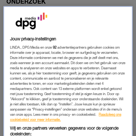
ONDERZOEK
Mocht je het niet meegekregen hebben: Jordi deed voor zijn
studie toegepaste psychologie een onderzoek naar het gedrag
van mannen rondom mentale problemen. Hij merkte namelijk
in zijn omgeving dat vrouwen makkelijker over hun emoties
praten dan mannen en vrouwen ook vaker in therapie gaan
Jouw privacy-instellingen
dan mannen.
LINDA., DPG Media en onze
92
advertentiepartners gebruiken cookies om
informatie over je apparaat, locatie, browser en surfgedrag te verzamelen.
Deze informatie combineren we met de gegevens die je zelf deelt met ons,
“Daardoor wilde ik in het onderwerp duiken. Ik kwam er al
zoals wanneer je een account aanmaakt. Dit doen we om het gebruik van onze
snel achter dat mannen twee keer zo vaak zelfmoord plegen
media te analyseren en onze websites en apps te verbeteren. Daarnaast
kunnen we, als je hier toestemming voor geeft, je gegevens gebruiken om onze
en dat dit al een aantal decennia zo is. Ook kwam ik erachter
content, communicatie en aanbod te personaliseren en je relevante
dat mannen minder snel hulp zoeken, en als ze dat doen, dat
advertenties te tonen, en voor marketingdoeleinden delen met 4
dat pas gebeurt als de problemen geëscaleerd zijn.”
mediapartners. Ook content van 13 externe platformen wordt enkel getoond
met jouw toestemming. Geef toestemming of stel je eigen keuze in. Door op
"Akkoord" te klikken, geef je toestemming voor onderstaande doeleinden. Wil
je niet alles toestaan, klik dan op “Instellen”. Jouw keuze kun je opnieuw
RESPONDENTEN
aanpassen via “Privacy-instellingen” onderaan onze websites of in de menu’s
van onze apps. Lees meer in ons privacy- en cookiebeleid.
Raadpleeg ons
“Om mijn onderzoek af te bakenen wilde ik het richten op
cookiebeleid voor meer informatie.
studenten in Amsterdam, omdat ik weet dat er veel
Wij en onze partners verwerken gegevens voor de volgende
eenzaamheid, stress en depressie heerst onder hen. Ik kon
doeleinden: