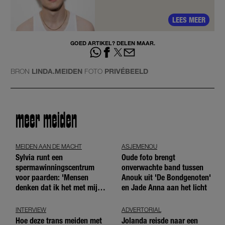
LEES MEER
GOED ARTIKEL? DELEN MAAR.
BRON
LINDA.MEIDEN
FOTO
PRIVÉBEELD
meer meiden
MEIDEN AAN DE MACHT
ASJEMENOU
Sylvia runt een
Oude foto brengt
spermawinningscentrum
onverwachte band tussen
voor paarden: 'Mensen
Anouk uit 'De Bondgenoten'
denken dat ik het met mijn
en Jade Anna aan het licht
blote handen doe'
INTERVIEW
ADVERTORIAL
Hoe deze trans meiden met
Jolanda reisde naar een