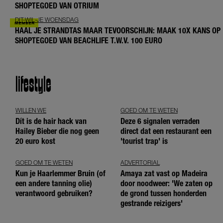
SHOPTEGOED VAN OTRIUM
DIT-WIL-JE WOENSDAG
HAAL JE STRANDTAS MAAR TEVOORSCHIJN: MAAK 10X KANS OP
SHOPTEGOED VAN BEACHLIFE T.W.V. 100 EURO
lifestyle
WILLEN WE
GOED OM TE WETEN
Dít is de hair hack van
Deze 6 signalen verraden
Hailey Bieber die nog geen
direct dat een restaurant een
20 euro kost
'tourist trap' is
GOED OM TE WETEN
ADVERTORIAL
Kun je Haarlemmer Bruin (of
Amaya zat vast op Madeira
een andere tanning olie)
door noodweer: 'We zaten op
verantwoord gebruiken?
de grond tussen honderden
gestrande reizigers'