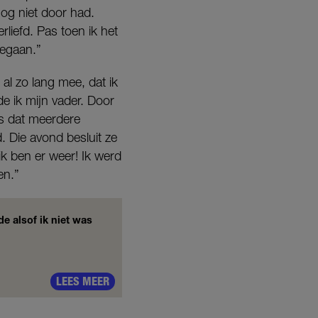
og niet door had.
liefd. Pas toen ik het
gegaan.”
al zo lang mee, dat ik
de ik mijn vader. Door
fs dat meerdere
. Die avond besluit ze
ik ben er weer! Ik werd
en.”
de alsof ik niet was
LEES MEER