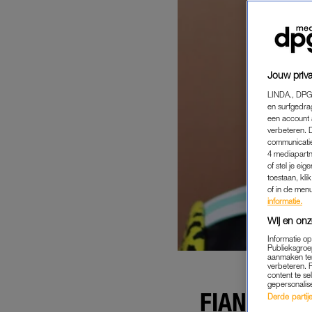
Jouw priva
LINDA., DPG
en surfgedra
een account 
verbeteren. 
communicatie
4 mediapartn
of stel je ei
toestaan, kli
of in de men
informatie.
Wij en onz
Informatie o
Publieksgroe
aanmaken ten
verbeteren. 
content te se
gepersonalis
FIANCA (2
Derde partijen