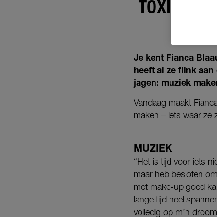
TOXIC REL
Je kent Fianca Blaa
heeft al ze flink aa
jagen: muziek make
Vandaag maakt Fianca
maken – iets waar ze z
MUZIEK
“Het is tijd voor iets 
maar heb besloten om a
met make-up goed kan 
lange tijd heel spann
volledig op m’n droom