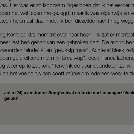
was. Het was er zo langzaam ingeslopen dat ik het eerder n
dden het wel tegen me gezegd, maar ik was eigenwijs en ver
meteen helemaal klaar mee. Ik ben diezelfde nacht nog weg
ng komt op dat moment over haar heen. “Ik zat er mentaal 
t meer last heb gehad van een gebroken hart. Die avond bel
 woorden ‘eindelijk’ en ‘gelukkig maar’. Achteraf bleek zel
en gefeliciteerd met mijn break-up”, deelt Fianca lachend
 weer op te zoeken. “Terwijl ik de deur opendeed, zei ik: 
en het voelde als een soort reünie om iedereen weer te zi
Julia (24) over Junior Songfestival en toxic oud-manager: 'Voel
gelukt'