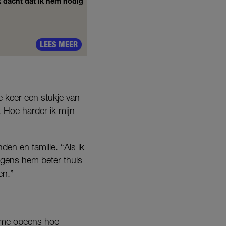
Ik dacht dat ik hem nodig
LEES MEER
re keer een stukje van
. Hoe harder ik mijn
den en familie. “Als ik
olgens hem beter thuis
en.”
e me opeens hoe