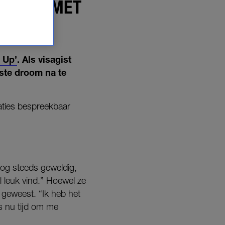
 VADER MET
 Up’
. Als visagist
tste droom na te
aties bespreekbaar
 nog steeds geweldig,
l leuk vind.” Hoewel ze
geweest. “Ik heb het
s nu tijd om me