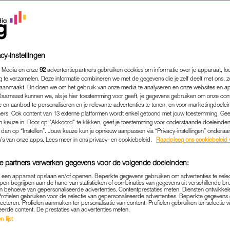
cy-instellingen
 Media en onze
92
advertentiepartners gebruiken cookies om informatie over je apparaat, lo
g te verzamelen. Deze informatie combineren we met de gegevens die je zelf deelt met ons, z
aanmaakt. Dit doen we om het gebruik van onze media te analyseren en onze websites en a
Daarnaast kunnen we, als je hier toestemming voor geeft, je gegevens gebruiken om onze con
 en aanbod te personaliseren en je relevante advertenties te tonen, en voor marketingdoele
ers. Ook content van 13 externe platformen wordt enkel getoond met jouw toestemming. Ge
gen keuze in. Door op "Akkoord" te klikken, geef je toestemming voor onderstaande doeleinden. 
k dan op “Instellen”. Jouw keuze kun je opnieuw aanpassen via “Privacy-instellingen” ondera
u’s van onze apps. Lees meer in ons privacy- en cookiebeleid.
Raadpleeg ons cookiebeleid 
e partners verwerken gegevens voor de volgende doeleinden:
p een apparaat opslaan en/of openen. Beperkte gegevens gebruiken om advertenties te sele
pen begrijpen aan de hand van statistieken of combinaties van gegevens uit verschillende br
 behoeve van gepersonaliseerde advertenties. Contentprestaties meten. Diensten ontwikkel
Profielen gebruiken voor de selectie van gepersonaliseerde advertenties. Beperkte gegeven
REAL LIFE
INTERVIEW
|
lecteren. Profielen aanmaken ter personalisatie van content. Profielen gebruiken ter selectie 
eerde content. De prestaties van advertenties meten.
6) ZINGT OVER HAAR ERVARING
 lijst