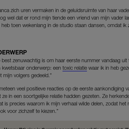
ianca zich uren vermaken in de geluidsruimte van haar vader
nog wel dat er rond mijn tiende een vriend van mijn vader
 heb toen wekenlang in de studio staan dansen, omdat ik 
DERWERP
ze best zenuwachtig is om haar eerste nummer vandaag uit 
n kwetsbaar onderwerp: een
toxic relatie
waar ik in heb gez
t mijn volgers gedeeld.”
 meteen veel positieve reacties op de eerste aankondiging 
e in een soortgelijke relatie hadden gezeten. Ze herkenden
at is precies waarom ik mijn verhaal wilde delen, zodat het
ook voor zichzelf te kiezen.”