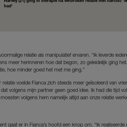
Harvey (21) ging in therapie na verbroken relatie met narcist: '
had'
voormalige relatie als manipulatief ervaren. “Ik leverde iede
 eens meer herinneren hoe dat begon, zo geleidelijk ging het
atie, hoe minder goed het met me ging.”
 relatie voelde Fianca zich steeds meer geïsoleerd van vrien
at volgens mijn partner geen goed idee. Ik had die tijd v
oesten volgens hem namelijk altijd aan onze relatie werk
 gaat er in Fianca’s hoofd een knop om. “Ik realiseerd