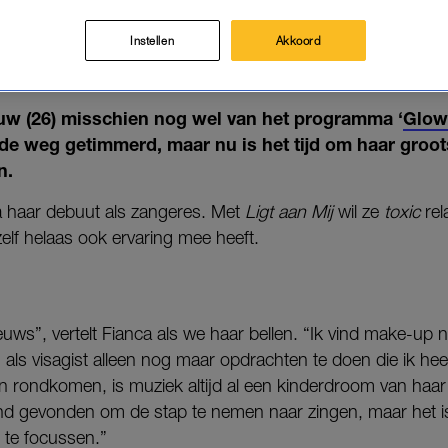
ATIE: 'MEN FELICITEERDE MIJN
MIJN BREAK-UP'
Instellen
Akkoord
19-01-2024
|
ANNE SCHIPHOF
uw (26) misschien nog wel van het programma ‘
Glow
n de weg getimmerd, maar nu is het tijd om haar groo
n.
 haar debuut als zangeres. Met
Ligt aan Mij
wil ze
toxic
rel
elf helaas ook ervaring mee heeft.
nieuws”, vertelt Fianca als we haar bellen. “Ik vind make-up
ls visagist alleen nog maar opdrachten te doen die ik hee
rondkomen, is muziek altijd al een kinderdroom van haar 
end gevonden om de stap te nemen naar zingen, maar het i
 te focussen.”