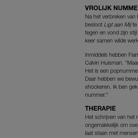
VROLIJK NUMME
Na het verbreken van ha
besloot
Ligt aan Mij
te
tegen en vond zijn sti
keer samen wilde wer
Inmiddels hebben Fia
Calvin Huisman. “Ma
Het is een popnummer 
Daar hebben we bewus
shockeren. Ik ben gek 
nummer.”
THERAPIE
Het schrijven van het 
ongemakkelijk om over 
laat staan met mensen 