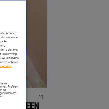
catie, browser
oals wanneer je
pps te
tent,
inden delen met
ef toestemming
Wil je niet alles
an onze websites
voor meer
cteren.
onnen. Profielen
en en
s gebruiken om
van
EN MET EEN