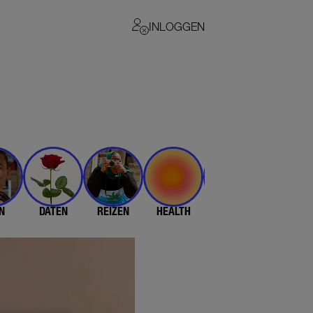
INLOGGEN
N
DATEN
REIZEN
HEALTH
$$$
💄 & 👗