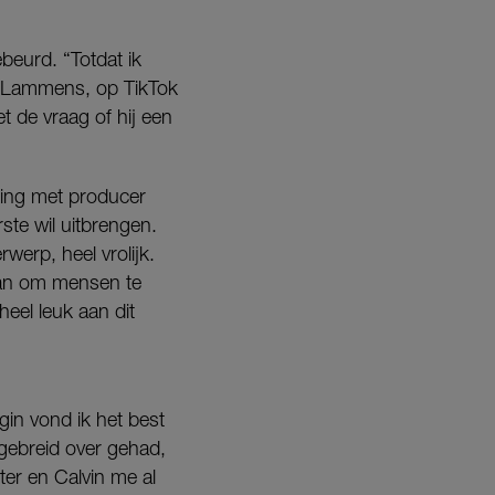
ebeurd. “Totdat ik
r Lammens, op TikTok
t de vraag of hij een
ing met producer
ste wil uitbrengen.
erp, heel vrolijk.
van om mensen te
eel leuk aan dit
gin vond ik het best
tgebreid over gehad,
ter en Calvin me al