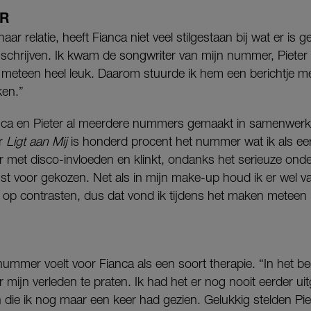
R
ar relatie, heeft Fianca niet veel stilgestaan bij wat er is g
 schrijven. Ik kwam de songwriter van mijn nummer, Piete
jl meteen heel leuk. Daarom stuurde ik hem een berichtje me
ken.”
nca en Pieter al meerdere nummers gemaakt in samenwerk
ar
Ligt aan Mij
is honderd procent het nummer wat ik als eer
met disco-invloeden en klinkt, ondanks het serieuze onderw
t voor gekozen. Net als in mijn make-up houd ik er wel 
op contrasten, dus dat vond ik tijdens het maken meteen h
nummer voelt voor Fianca als een soort therapie. “In het be
mijn verleden te praten. Ik had het er nog nooit eerder ui
die ik nog maar een keer had gezien. Gelukkig stelden Pie