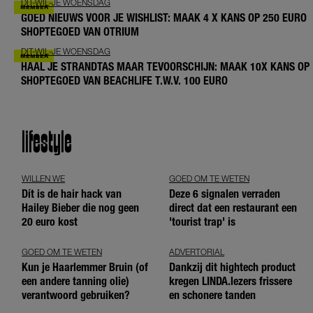
DIT-WIL-JE WOENSDAG
GOED NIEUWS VOOR JE WISHLIST: MAAK 4 X KANS OP 250 EURO
SHOPTEGOED VAN OTRIUM
DIT-WIL-JE WOENSDAG
HAAL JE STRANDTAS MAAR TEVOORSCHIJN: MAAK 10X KANS OP
SHOPTEGOED VAN BEACHLIFE T.W.V. 100 EURO
lifestyle
WILLEN WE
GOED OM TE WETEN
Dít is de hair hack van
Deze 6 signalen verraden
Hailey Bieber die nog geen
direct dat een restaurant een
20 euro kost
'tourist trap' is
GOED OM TE WETEN
ADVERTORIAL
Kun je Haarlemmer Bruin (of
Dankzij dit hightech product
een andere tanning olie)
kregen LINDA.lezers frissere
verantwoord gebruiken?
en schonere tanden