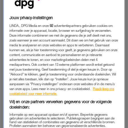
Als ik nog één keer een man hoor zeggen: ‘Ik hou van een
sterke vrouw’ om vervolgens met een ‘ja en amen’-meisje te
trouwen, ga ik echt over mijn nek. Het klinkt allemaal leuk en
Jouw privacy-instellingen
sexy op papier; een vrouw die haar eigen boontjes dopt, niet
LINDA., DPG Media en onze
92
advertentiepartners gebruiken cookies om
bang is haar mening te uiten en wiens leven doordraait lang
informatie over je apparaat, locatie, browser en surfgedrag te verzamelen.
Deze informatie combineren we met de gegevens die je zelf deelt met ons,
nadat jij daar weer uit verdwenen bent. Maar als puntje bij
zoals wanneer je een account aanmaakt. Dit doen we om het gebruik van onze
paaltje komt, willen de meeste mannen (ja, ik generaliseer)
media te analyseren en onze websites en apps te verbeteren. Daarnaast
kunnen we, als je hier toestemming voor geeft, je gegevens gebruiken om onze
een vrouw die ja knikt en achter hem staat. Achter, niet naast.
content, communicatie en aanbod te personaliseren en je relevante
advertenties te tonen, en voor marketingdoeleinden delen met 4
Als je ‘Hoe date ik het’ al langer leest, weet je één ding over
mediapartners. Ook content van 13 externe platformen wordt enkel getoond
met jouw toestemming. Geef toestemming of stel je eigen keuze in. Door op
mij: ik ben alles behalve een ‘ja en amen’-meisje. Wil je een
"Akkoord" te klikken, geef je toestemming voor onderstaande doeleinden. Wil
discussie voeren, dan ben je bij mij aan het goede adres. Ik
je niet alles toestaan, klik dan op “Instellen”. Jouw keuze kun je opnieuw
heb overal een mening over en ben niet op mijn mondje
aanpassen via “Privacy-instellingen” onderaan onze websites of in de menu’s
van onze apps. Lees meer in ons privacy- en cookiebeleid.
Raadpleeg ons
gevallen. Doe je iets wat mij niet aanstaat, dan zal je dat zeker
cookiebeleid voor meer informatie.
te horen krijgen. Toch heb ik vaker gedaan alsof ik een minder
Wij en onze partners verwerken gegevens voor de volgende
sterke mening had om mijn potentiële partner van het moment
doeleinden:
in te palmen. Maar door die ervaring(en) kan ik je vertellen:
Informatie op een apparaat opslaan en/of openen. Beperkte gegevens
faken is nooit goed – niet in bed, niet naar je partner toe en
gebruiken om advertenties te selecteren. Publieksgroepen begrijpen aan de
hand van statistieken of combinaties van gegevens uit verschillende bronnen.
zeker niet naar jezelf toe.
Profielen aanmaken ten behoeve van gepersonaliseerde advertenties.