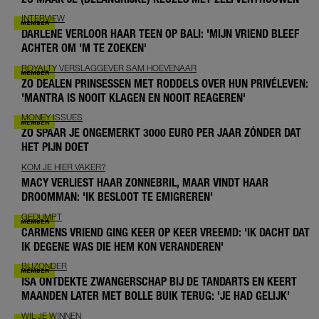
INTERVIEW
DARLENE VERLOOR HAAR TEEN OP BALI: 'MIJN VRIEND BLEEF
ACHTER OM 'M TE ZOEKEN'
ROYALTY VERSLAGGEVER SAM HOEVENAAR
ZO DEALEN PRINSESSEN MET RODDELS OVER HUN PRIVÉLEVEN:
'MANTRA IS NOOIT KLAGEN EN NOOIT REAGEREN'
MONEY ISSUES
ZO SPAAR JE ONGEMERKT 3000 EURO PER JAAR ZÓNDER DAT
HET PIJN DOET
KOM JE HIER VAKER?
MACY VERLIEST HAAR ZONNEBRIL, MAAR VINDT HAAR
DROOMMAN: 'IK BESLOOT TE EMIGREREN'
GEDUMPT
CARMENS VRIEND GING KEER OP KEER VREEMD: 'IK DACHT DAT
IK DEGENE WAS DIE HEM KON VERANDEREN'
BIJZONDER
ISA ONTDEKTE ZWANGERSCHAP BIJ DE TANDARTS EN KEERT
MAANDEN LATER MET BOLLE BUIK TERUG: 'JE HAD GELIJK'
WIL JE WINNEN