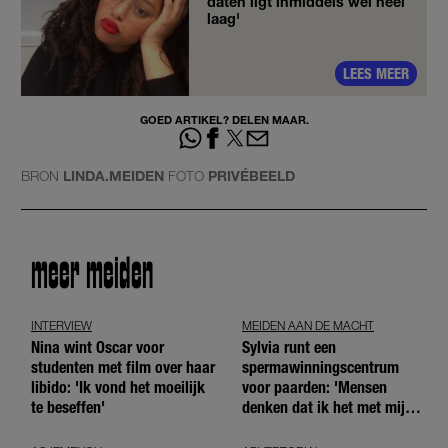
daten ligt inmiddels wel héél
laag'
LEES MEER
GOED ARTIKEL? DELEN MAAR.
BRON
LINDA.MEIDEN
FOTO
PRIVÉBEELD
meer meiden
INTERVIEW
MEIDEN AAN DE MACHT
Nina wint Oscar voor
Sylvia runt een
studenten met film over haar
spermawinningscentrum
libido: 'Ik vond het moeilijk
voor paarden: 'Mensen
te beseffen'
denken dat ik het met mijn
blote handen doe'