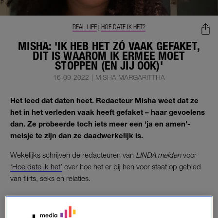
REAL LIFE
HOE DATE IK HET?
|
MISHA: 'IK HEB HET ZÓ VAAK GEFAKET,
DIT IS WAAROM IK ERMEE MOET
STOPPEN (EN JIJ OOK)'
16-09-2022
|
MISHA MARGARITTHA
Het leed dat daten heet. Redacteur Misha weet dat ze
het in het verleden vaak heeft gefaket – haar gevoelens
dan. Ze probeerde toch iets meer een ‘ja en amen’-
meisje te zijn dan ze daadwerkelijk is.
Wekelijks schrijven de redacteuren van
LINDA.meiden
voor
‘Hoe date ik het’
over hoe het er bij hen voor staat op gebied
van flirts, seks en relaties.
‘JA EN AMEN’