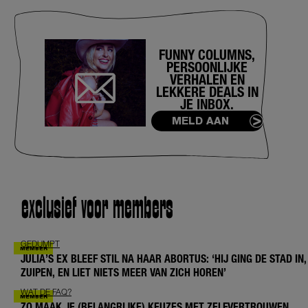
FUNNY COLUMNS,
PERSOONLIJKE
VERHALEN EN
LEKKERE DEALS IN
JE INBOX.
MELD AAN
exclusief voor members
GEDUMPT
JULIA’S EX BLEEF STIL NA HAAR ABORTUS: ‘HIJ GING DE STAD IN,
ZUIPEN, EN LIET NIETS MEER VAN ZICH HOREN’
WAT DE FAQ?
ZO MAAK JE (BELANGRIJKE) KEUZES MET ZELFVERTROUWEN