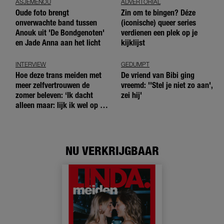
ASJEMENOU
ADVERTORIAL
Oude foto brengt
Zin om te bingen? Déze
onverwachte band tussen
(iconische) queer series
Anouk uit 'De Bondgenoten'
verdienen een plek op je
en Jade Anna aan het licht
kijklijst
INTERVIEW
GEDUMPT
Hoe deze trans meiden met
De vriend van Bibi ging
meer zelfvertrouwen de
vreemd: ''Stel je niet zo aan',
zomer beleven: ‘Ik dacht
zei hij'
alleen maar: lijk ik wel op de
andere meiden?’
NU VERKRIJGBAAR