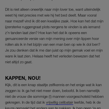
Dit is niet alleen oneerlijk naar mijn lover toe, want uiteindelijk
weet hij niet precies met wie hij het bed deelt. Maar vooral
naar mezelf vind ik dit een kwalijke zaak. Hoe kan het dat mijn
ijzersterke ruggengraat plots nergens te vinden is als iemand
z’n tanden laat zien? Hoe kan het dat ik opeens een
genuanceerde versie van mijn mening over mijn lippen hoor
rollen als ik in het bijzijn van een man ben op wie ik dol ben?
Je zou denken dat ik me dan juist op mijn gemak voel en mijn
ware ik laat zien. Helaas heeft het verleden bewezen dat het
niet altijd zo gaat.
KAPPEN, NOU!
Kijk, dit is een knap staaltje zelfkennis en het enige wat ik kan
zeggen is: ik ga het niet meer doen, beloofd. Ik ben namelijk
niet de vrouw die sommige (!) mannen voorgeschoteld hebben
gekregen. In de tijd dat ik
vrijwillig celibatair
leefde, heb ik de
keuze gemaakt het anders aan te pakken. Ik ben geen ‘ja en