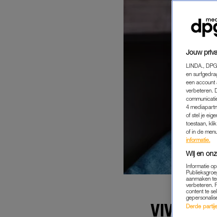
Jouw priva
LINDA., DPG
en surfgedra
een account 
verbeteren. 
communicatie
4 mediapartn
of stel je ei
toestaan, kli
of in de men
informatie.
Wij en onz
Informatie o
Publieksgroe
aanmaken ten
verbeteren. 
content te se
gepersonalis
VIVI'S (
Derde partijen