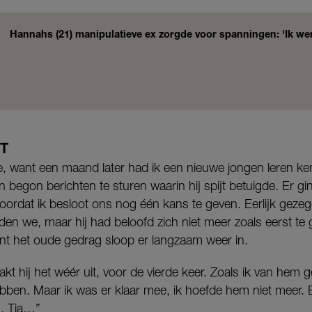
Hannahs (21) manipulatieve ex zorgde voor spanningen: 'Ik wer
T
de, want een maand later had ik een nieuwe jongen leren ke
 en begon berichten te sturen waarin hij spijt betuigde. Er 
 voordat ik besloot ons nog één kans te geven. Eerlijk geze
lden we, maar hij had beloofd zich niet meer zoals eerst te
nt het oude gedrag sloop er langzaam weer in.
t hij het wéér uit, voor de vierde keer. Zoals ik van hem g
ebben. Maar ik was er klaar mee, ik hoefde hem niet meer.
n. Tja…”