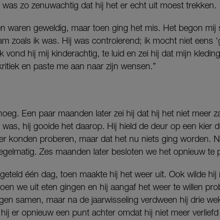
k was zo zenuwachtig dat hij het er echt uit moest trekken.
n waren geweldig, maar toen ging het mis. Het begon mij 
t nam zoals ik was. Hij was controlerend; ik mocht niet een
ond hij mij kinderachtig, te luid en zei hij dat mijn kledin
kritiek en paste me aan naar zijn wensen.”
eg. Een paar maanden later zei hij dat hij het niet meer zag 
as was, hij gooide het daarop. Hij hield de deur op een kier
eer konden proberen, maar dat het nu niets ging worden. N
egelmatig. Zes maanden later besloten we het opnieuw te 
eteld één dag, toen maakte hij het weer uit. Ook wilde hij 
toen we uit eten gingen en hij aangaf het weer te willen pr
gen samen, maar na de jaarwisseling verdween hij drie we
 hij er opnieuw een punt achter omdat hij niet meer verliefd