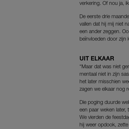
verkering. Of nou ja, i
De eerste drie maande
vallen dat hij mij nie
een ander zeggen. Ook v
beïnvloeden door zijn 
UIT ELKAAR
“Maar dat was niet geno
mentaal niet in zijn s
het later misschien w
zagen we elkaar nog r
Die poging duurde welg
een paar weken later, 
We vierden de feestda
hij weer opdook, zette