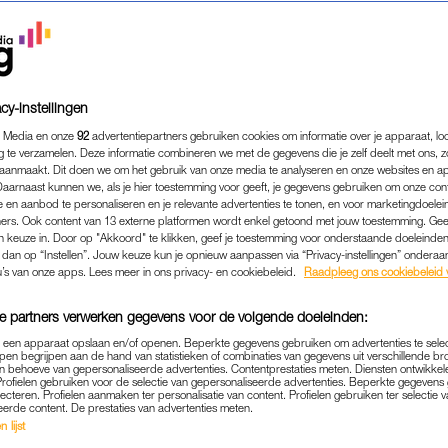
cy-instellingen
 Media en onze
92
advertentiepartners gebruiken cookies om informatie over je apparaat, lo
g te verzamelen. Deze informatie combineren we met de gegevens die je zelf deelt met ons, z
aanmaakt. Dit doen we om het gebruik van onze media te analyseren en onze websites en a
Daarnaast kunnen we, als je hier toestemming voor geeft, je gegevens gebruiken om onze con
 en aanbod te personaliseren en je relevante advertenties te tonen, en voor marketingdoele
ers. Ook content van 13 externe platformen wordt enkel getoond met jouw toestemming. Ge
gen keuze in. Door op "Akkoord" te klikken, geef je toestemming voor onderstaande doeleinden. 
k dan op “Instellen”. Jouw keuze kun je opnieuw aanpassen via “Privacy-instellingen” ondera
u’s van onze apps. Lees meer in ons privacy- en cookiebeleid.
Raadpleeg ons cookiebeleid 
e partners verwerken gegevens voor de volgende doeleinden:
p een apparaat opslaan en/of openen. Beperkte gegevens gebruiken om advertenties te sele
pen begrijpen aan de hand van statistieken of combinaties van gegevens uit verschillende br
 behoeve van gepersonaliseerde advertenties. Contentprestaties meten. Diensten ontwikkel
Profielen gebruiken voor de selectie van gepersonaliseerde advertenties. Beperkte gegeven
REAL LIFE
EN TOEN WAS IK SINGLE
|
lecteren. Profielen aanmaken ter personalisatie van content. Profielen gebruiken ter selectie 
eerde content. De prestaties van advertenties meten.
19) EX MAAKT HET VIER KEER UI
 lijst