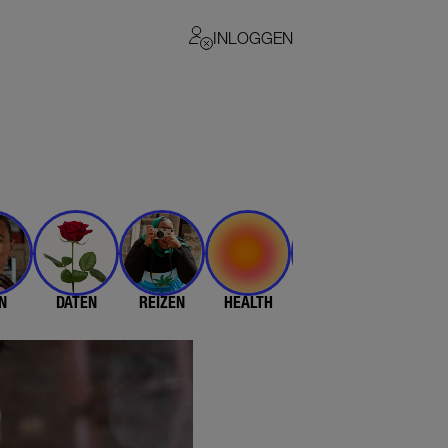
INLOGGEN
N
DATEN
REIZEN
HEALTH
$$$
💄 & 👗