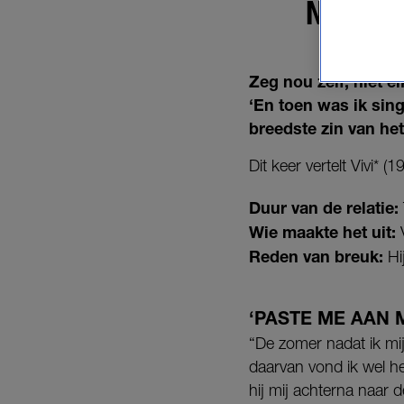
NOEMT 
Zeg nou zelf, niet el
‘En toen was ik sing
breedste zin van het
Dit keer vertelt Vivi* (1
Duur van de relatie:
Wie maakte het uit:
Reden van breuk:
Hi
‘PASTE ME AAN 
“De zomer nadat ik mi
daarvan vond ik wel he
hij mij achterna naar 