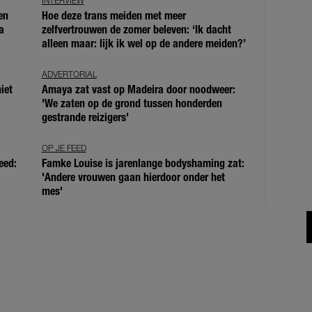
INTERVIEW
en
Hoe deze trans meiden met meer
a
zelfvertrouwen de zomer beleven: ‘Ik dacht
alleen maar: lijk ik wel op de andere meiden?’
ADVERTORIAL
iet
Amaya zat vast op Madeira door noodweer:
'We zaten op de grond tussen honderden
gestrande reizigers'
OP JE FEED
eed:
Famke Louise is jarenlange bodyshaming zat:
'Andere vrouwen gaan hierdoor onder het
mes'