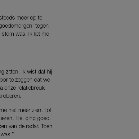
steeds meer op te
s ‘goedemorgen’ tegen
g stom was. Ik liet me
zitten. Ik wist dat hij
 door te zeggen dat we
a onze relatiebreuk
proberen.
me niet meer zien. Tot
oberen. Het ging goed.
ken van de radar. Toen
 was.”