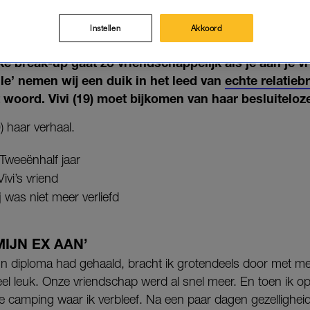
HIJ HAAR 'EEN AFGELIKTE BO
31-01-2024
|
MISHA MARGARITTHA
Instellen
Akkoord
ke break-up gaat zo vriendschappelijk als je aan je vr
le’ nemen wij een duik in het leed van
echte relatieb
 woord. Vivi (19) moet bijkomen van haar besluiteloz
9) haar verhaal.
Tweeënhalf jaar
Vivi’s vriend
j was niet meer verliefd
MIJN EX AAN’
jn diploma had gehaald, bracht ik grotendeels door met m
el leuk. Onze vriendschap werd al snel meer. En toen ik op
de camping waar ik verbleef. Na een paar dagen gezellighei