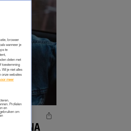
catie, browser
oals wanneer je
pps te
tent,
inden delen met
ef toestemming
Wil je niet alles
an onze websites
voor meer
cteren.
onnen. Profielen
en en
s gebruiken om
van
T, DAARNA