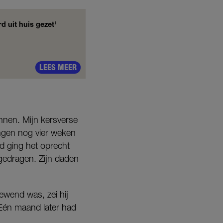
d uit huis gezet'
LEES MEER
nnen. Mijn kersverse
gingen nog vier weken
gd ging het oprecht
 gedragen. Zijn daden
ewend was, zei hij
 Eén maand later had