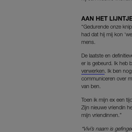
AAN HET LIJNTJ
“Gedurende onze knipperl
had dat hij mij kon ‘w
mens.
De laatste en definitiev
er is gebeurd. Ik heb 
verwerken
. Ik ben no
communiceren over mijn
van ben.
Toen ik mijn ex een ti
Zijn nieuwe vriendin h
mijn vriendinnen.”
*Vivi’s naam is gefing