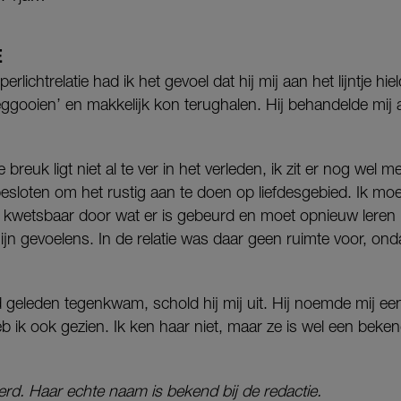
E
ichtrelatie had ik het gevoel dat hij mij aan het lijntje hield
eggooien’ en makkelijk kon terughalen. Hij behandelde mij al
e breuk ligt niet al te ver in het verleden, ik zit er nog wel m
besloten om het rustig aan te doen op liefdesgebied. Ik moet
g kwetsbaar door wat er is gebeurd en moet opnieuw leren
 gevoelens. In de relatie was daar geen ruimte voor, ondan
jd geleden tegenkwam, schold hij mij uit. Hij noemde mij ee
eb ik ook gezien. Ik ken haar niet, maar ze is wel een bek
eerd. Haar echte naam is bekend bij de redactie.