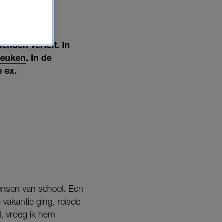
TERHAM'
ienden vertelt. In
reuken
. In de
e ex.
ensen van school. Een
 vakantie ging, reisde
d, vroeg ik hem