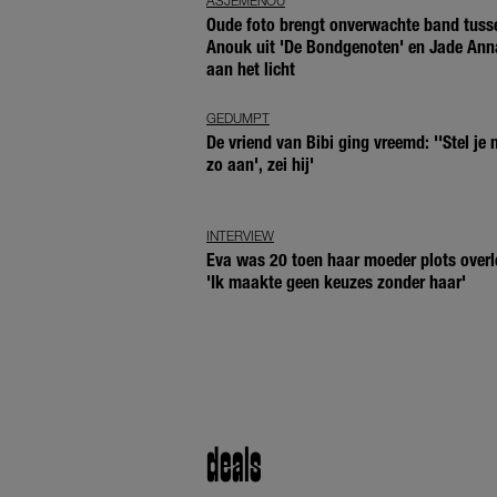
ASJEMENOU
Oude foto brengt onverwachte band tuss
Anouk uit 'De Bondgenoten' en Jade Ann
aan het licht
GEDUMPT
De vriend van Bibi ging vreemd: ''Stel je n
zo aan', zei hij'
INTERVIEW
Eva was 20 toen haar moeder plots overl
'Ik maakte geen keuzes zonder haar'
deals