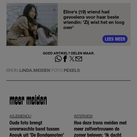
Eline's (19) vriend had
gevoelens voor haar beste
vriendin: 'Zij wist het en loog
over'
LEES MEER
GOED ARTIKEL? DELEN MAAR.
BRON
LINDA.MEIDEN
FOTO
PEXELS
meer meiden
ASJEMENOU
INTERVIEW
Oude foto brengt
Hoe deze trans meiden met
onverwachte band tussen
meer zelfvertrouwen de
Anouk uit 'De Bondgenoten'
zomer beleven: ‘Ik dacht