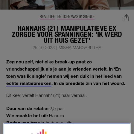
REAL LIFE
EN TOEN WAS IK SINGLE
|
HANNAHS (21) MANIPULATIEVE EX
ZORGDE VOOR SPANNINGEN: 'IK WERD
UIT HUIS GEZET'
25-10-2023
|
MISHA MARGARITTHA
Zeg nou zelf, niet elke break-up gaat zo
vriendschappelijk als je aan je vrienden vertelt. In ‘En
toen was ik single’ nemen wij een duik in het leed van
echte relatiebreuken
. In de breedste zin van het woord.
Dit keer vertelt Hannah* (21) haar verhaal.
Duur van de relatie:
2,5 jaar
Wie maakte het uit:
Haar ex
Reden van breuk:
Andere relatie