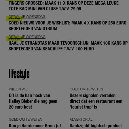
FINGERS CROSSED: MAAK 11 X KANS OP DEZE MEGA LEUKE
TOTE BAG MINI VAN CLUSE T.W.V. 79,95
DIT-WIL-JE WOENSDAG
GOED NIEUWS VOOR JE WISHLIST: MAAK 4 X KANS OP 250 EURO
SHOPTEGOED VAN OTRIUM
DIT-WIL-JE WOENSDAG
HAAL JE STRANDTAS MAAR TEVOORSCHIJN: MAAK 10X KANS OP
SHOPTEGOED VAN BEACHLIFE T.W.V. 100 EURO
lifestyle
WILLEN WE
GOED OM TE WETEN
Dít is de hair hack van
Deze 6 signalen verraden
Hailey Bieber die nog geen
direct dat een restaurant een
20 euro kost
'tourist trap' is
GOED OM TE WETEN
ADVERTORIAL
Kun je Haarlemmer Bruin (of
Dankzij dit hightech product