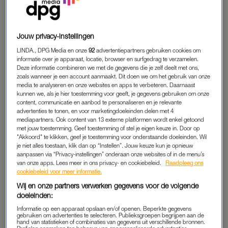
MANIPULATIEVE EX
“Mijn ex en ik leerden elkaar kennen in een pretpark. We
Jouw privacy-instellingen
stonden samen in de rij en raakten aan de praat. De rest van
LINDA., DPG Media en onze
92
advertentiepartners gebruiken cookies om
de dag hebben we met vrienden door het park gelopen. Toen
informatie over je apparaat, locatie, browser en surfgedrag te verzamelen.
we daarna nog een paar keer afspraken, sloeg de vonk over.
Deze informatie combineren we met de gegevens die je zelf deelt met ons,
Een paar weken later waren we een setje.
zoals wanneer je een account aanmaakt. Dit doen we om het gebruik van onze
media te analyseren en onze websites en apps te verbeteren. Daarnaast
kunnen we, als je hier toestemming voor geeft, je gegevens gebruiken om onze
In het begin was het gezellig en leuk. Maar na zes maanden
content, communicatie en aanbod te personaliseren en je relevante
gebeurde er rare dingen. Mijn vriend vertoonde claimend
advertenties te tonen, en voor marketingdoeleinden delen met 4
mediapartners. Ook content van 13 externe platformen wordt enkel getoond
gedrag en zei dat ik dingen niet mocht doen. Hij weigerde ook
met jouw toestemming. Geef toestemming of stel je eigen keuze in. Door op
mijn kant op te reizen om elkaar te zien. Ik moest altijd naar
"Akkoord" te klikken, geef je toestemming voor onderstaande doeleinden. Wil
je niet alles toestaan, klik dan op “Instellen”. Jouw keuze kun je opnieuw
hem toe.
aanpassen via “Privacy-instellingen” onderaan onze websites of in de menu’s
van onze apps. Lees meer in ons privacy- en cookiebeleid.
Raadpleeg ons
Ik zat op een roze wolk en had niet door dat wat er gebeurde
cookiebeleid voor meer informatie.
niet kon. Mijn ouders daarentegen vonden het niet oké en
Wij en onze partners verwerken gegevens voor de volgende
staken er een stokje voor. Dit leidde tot een hoop discussies,
doeleinden:
want ik vond dat ik onderhand zelf kon bepalen wat goed voor
Informatie op een apparaat opslaan en/of openen. Beperkte gegevens
gebruiken om advertenties te selecteren. Publieksgroepen begrijpen aan de
me was.”
hand van statistieken of combinaties van gegevens uit verschillende bronnen.