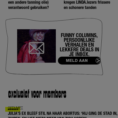
een andere tanning olie)
kregen LINDA.lezers frissere
verantwoord gebruiken?
en schonere tanden
FUNNY COLUMNS,
PERSOONLIJKE
VERHALEN EN
LEKKERE DEALS IN
JE INBOX.
MELD AAN
exclusief voor members
GEDUMPT
JULIA’S EX BLEEF STIL NA HAAR ABORTUS: ‘HIJ GING DE STAD IN,