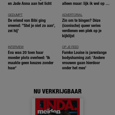
en Jade Anna aan het licht
alleen maar: lijk ik wel op de
andere meiden?’
GEDUMPT
ADVERTORIAL
De vriend van Bibi ging
Zin om te bingen? Déze
vreemd: ''Stel je niet zo aan',
(iconische) queer series
zei hij'
verdienen een plek op je
kijklijst
INTERVIEW
OP JE FEED
Eva was 20 toen haar
Famke Louise is jarenlange
moeder plots overleed: 'Ik
bodyshaming zat: 'Andere
maakte geen keuzes zonder
vrouwen gaan hierdoor
haar'
onder het mes'
NU VERKRIJGBAAR