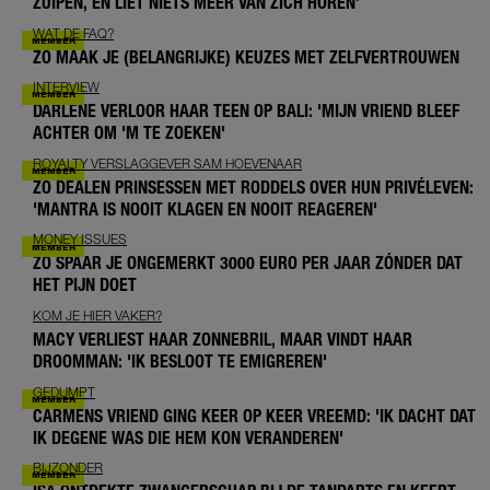
ZUIPEN, EN LIET NIETS MEER VAN ZICH HOREN’
WAT DE FAQ?
ZO MAAK JE (BELANGRIJKE) KEUZES MET ZELFVERTROUWEN
INTERVIEW
DARLENE VERLOOR HAAR TEEN OP BALI: 'MIJN VRIEND BLEEF
ACHTER OM 'M TE ZOEKEN'
ROYALTY VERSLAGGEVER SAM HOEVENAAR
ZO DEALEN PRINSESSEN MET RODDELS OVER HUN PRIVÉLEVEN:
'MANTRA IS NOOIT KLAGEN EN NOOIT REAGEREN'
MONEY ISSUES
ZO SPAAR JE ONGEMERKT 3000 EURO PER JAAR ZÓNDER DAT
HET PIJN DOET
KOM JE HIER VAKER?
MACY VERLIEST HAAR ZONNEBRIL, MAAR VINDT HAAR
DROOMMAN: 'IK BESLOOT TE EMIGREREN'
GEDUMPT
CARMENS VRIEND GING KEER OP KEER VREEMD: 'IK DACHT DAT
IK DEGENE WAS DIE HEM KON VERANDEREN'
BIJZONDER