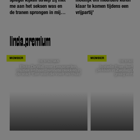
me aan het seksen was en
klaar te komen tijdens een
de tranen sprongen in mijn
vrijpartij'
ogen'
linda.
premium
DE STAD VAN
DE STAD VAN
Elske DeWall over Leeuwarden,
Isabelle Boer deelt ha
muziek en haar favoriete plekken in
plekken in Zwolle: 'Deze
de stad: 'Een stad die voelt als thuis'
graag verborg