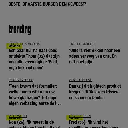
BESTE, BRAAFSTE BURGER BEN GEWEEST'
trending
BEDROGEN VROUW
TATUM DAGELET
Een paar uur na haar dood
'Ollie is vertrokken naar een
ontdekte Thom (32) dat zijn
adres ver weg van ons. En
vriendin vreemdging: 'Echt,
dat doet pijn’
mijn bek viel open'
OLCAY GULSEN
ADVERTORIAL
'Toen kwam dat formulier:
Dankzij dit hightech product
welke naam wilt u na uw
kregen LINDA.lezers frissere
huwelijk dragen? Tot mijn
en schonere tanden
eigen verbazing aarzelde ik
geen moment'
VRIJPARTIJ
LIEVE HELEEN
Noa (26): 'Ik moest in de
Fred (55): 'Ik vind het
spiegel kijken terwijl zij met
moeilijk om meerdere keren