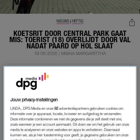
NIEUWS
HEFTIG
|
KOETSRIT DOOR CENTRAL PARK GAAT
MIS: TOERIST (18) OVERLIJDT DOOR VAL
NADAT PAARD OP HOL SLAAT
18-06-2026
|
MISHA MARGARITTHA
Het is een toeristische attractie die als relatief veilig
wordt beschouwd: een koetsritje door Central Park in
New York. Maar deze week liep dit fataal af voor een 18-
jarige Indiase man toen het paard dat de koets trok op
hol sloeg.
Jouw privacy-instellingen
LINDA., DPG Media en onze
92
advertentiepartners gebruiken cookies om
Het ongeval gebeurde toen de koetsier een foto van de groep
informatie over je apparaat, locatie, browser en surfgedrag te verzamelen.
in zijn koets wilde maken, meldt de lokale politie.
Deze informatie combineren we met de gegevens die je zelf deelt met ons,
zoals wanneer je een account aanmaakt. Dit doen we om het gebruik van onze
media te analyseren en onze websites en apps te verbeteren. Daarnaast
kunnen we, als je hier toestemming voor geeft, je gegevens gebruiken om onze
FATALE RIT