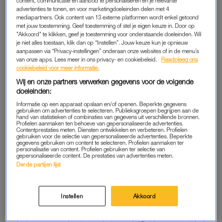
content, communicatie en aanbod te personaliseren en je relevante
advertenties te tonen, en voor marketingdoeleinden delen met 4
Iedereen die ooit
in New York is geweest
of een film heeft
mediapartners. Ook content van 13 externe platformen wordt enkel getoond
gezien die zich daar afspeelt, weet dat een koetsrit door
met jouw toestemming. Geef toestemming of stel je eigen keuze in. Door op
"Akkoord" te klikken, geef je toestemming voor onderstaande doeleinden. Wil
Central Park dé toeristische attractie is. De versierde koets,
je niet alles toestaan, klik dan op “Instellen”. Jouw keuze kun je opnieuw
een imposant paard en een mooie, groene omgeving – het
aanpassen via “Privacy-instellingen” onderaan onze websites of in de menu’s
klinkt allemaal relatief veilig. Maar afgelopen woensdag ging
van onze apps. Lees meer in ons privacy- en cookiebeleid.
Raadpleeg ons
cookiebeleid voor meer informatie.
het mis toen het paard, dat een koets met vier toeristen trok,
Wij en onze partners verwerken gegevens voor de volgende
op hol sloeg. Hierdoor werden twee inzittenden uit de koets
doeleinden:
geslingerd, is op beelden te zien die op social media
Informatie op een apparaat opslaan en/of openen. Beperkte gegevens
circuleren. Eén van hen was een 18-jarige toerist uit India.
gebruiken om advertenties te selecteren. Publieksgroepen begrijpen aan de
hand van statistieken of combinaties van gegevens uit verschillende bronnen.
Door de val raakte hij ernstig gewond. De man werd naar het
Profielen aanmaken ten behoeve van gepersonaliseerde advertenties.
ziekenhuis gebracht, maar overleed aan zijn verwondingen. De
Contentprestaties meten. Diensten ontwikkelen en verbeteren. Profielen
gebruiken voor de selectie van gepersonaliseerde advertenties. Beperkte
drie andere inzittenden weigerden medische behandeling,
gegevens gebruiken om content te selecteren. Profielen aanmaken ter
personalisatie van content. Profielen gebruiken ter selectie van
meldt persbureau AP (via:
Nu.nl
).
gepersonaliseerde content. De prestaties van advertenties meten.
Derde partijen lijst
Het ongeval gebeurde toen de koetsier van het voertuig
afstapte om een foto van de groep te maken. Volgens
Instellen
Akkoord
Alexander Kemp, vicepresident van de lokale
vervoerdersvakbond, is dat niet toegestaan en stond hij op