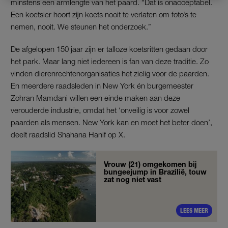
minstens een armlengte van het paard. “Dat is onacceptabel.
Een koetsier hoort zijn koets nooit te verlaten om foto’s te
nemen, nooit. We steunen het onderzoek.”
De afgelopen 150 jaar zijn er talloze koetsritten gedaan door
het park. Maar lang niet iedereen is fan van deze traditie. Zo
vinden dierenrechtenorganisaties het zielig voor de paarden.
En meerdere raadsleden in New York én burgemeester
Zohran Mamdani willen een einde maken aan deze
verouderde industrie, omdat het ‘onveilig is voor zowel
paarden als mensen. New York kan en moet het beter doen’,
deelt raadslid Shahana Hanif op X.
Vrouw (21) omgekomen bij
bungeejump in Brazilië, touw
zat nog niet vast
LEES MEER