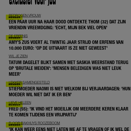
exclusief voor jou
BEDROGEN VROUW
EEN PAAR UUR NA HAAR DOOD ONTDEKTE THOM (32) DAT ZIJN
VRIENDIN VREEMDGING: 'ECHT, MIJN BEK VIEL OPEN'
DE ERFENIS
AMY’S ZUS VOERT AL TWINTIG JAAR STRIJD OM ERFENIS VAN
10.000 EURO: 'OP DE UITVAART IS ZE NIET GEWEEST'
WIL JE ZIEN
TATUM DAGELET BLIKT SAMEN MET SASKIA WEERSTAND TERUG
OP 'BRUTALE MEIDEN': 'MENSEN BELEDIGEN WAS NIET LEUK
MEER'
LEKKER SAMENGESTELD
STIEFMOEDER NAOMI IS NIET WELKOM BIJ VERJAARDAGEN: 'HUN
MOEDER WIL NIET DAT IK ER BEN'
LIEVE HELEEN
FRED (55): 'IK VIND HET MOEILIJK OM MEERDERE KEREN KLAAR
TE KOMEN TIJDENS EEN VRIJPARTIJ'
FLOOR BAKHUYS ROOZEBOOM
'IK KAN WEER EENS NIET LATEN ME AF TE VRAGEN OF IK WEL DE