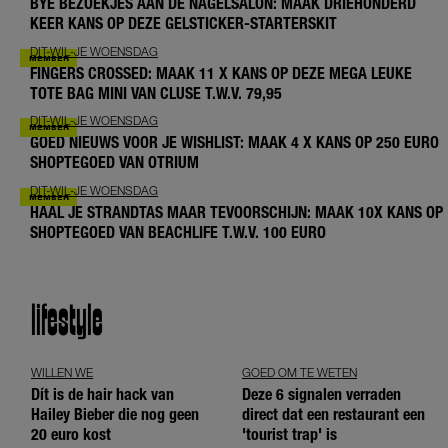
BYE BEZOEKJES AAN DE NAGELSALON: MAAK DRIEHONDERD
KEER KANS OP DEZE GELSTICKER-STARTERSKIT
DIT-WIL-JE WOENSDAG
FINGERS CROSSED: MAAK 11 X KANS OP DEZE MEGA LEUKE
TOTE BAG MINI VAN CLUSE T.W.V. 79,95
DIT-WIL-JE WOENSDAG
GOED NIEUWS VOOR JE WISHLIST: MAAK 4 X KANS OP 250 EURO
SHOPTEGOED VAN OTRIUM
DIT-WIL-JE WOENSDAG
HAAL JE STRANDTAS MAAR TEVOORSCHIJN: MAAK 10X KANS OP
SHOPTEGOED VAN BEACHLIFE T.W.V. 100 EURO
lifestyle
WILLEN WE
GOED OM TE WETEN
Dít is de hair hack van
Deze 6 signalen verraden
Hailey Bieber die nog geen
direct dat een restaurant een
20 euro kost
'tourist trap' is