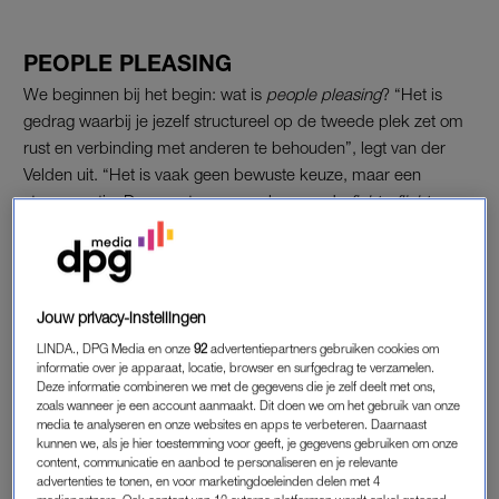
PEOPLE PLEASING
We beginnen bij het begin: wat is
people pleasing
? “Het is
gedrag waarbij je jezelf structureel op de tweede plek zet om
rust en verbinding met anderen te behouden”, legt van der
Velden uit. “Het is vaak geen bewuste keuze, maar een
stressreactie. De meeste mensen kennen de
fight-, flight
en
freeze
-reacties als gevolg van stress, maar er is nog een
vierde:
fawn
. Dat betekent dat je gaat pleasen, vleien en
conflict vermijden. Iemand vraagt iets en je zegt automatisch
ja. Pas later denk je: wacht eens, dit wil ik helemaal niet.”
Jouw privacy-instellingen
LINDA., DPG Media en onze
92
advertentiepartners gebruiken cookies om
Het lastige is dat het er aan de buitenkant vaak ‘goed’ uitziet.
informatie over je apparaat, locatie, browser en surfgedrag te verzamelen.
Je bent behulpzaam, sociaal en betrokken. Maar vanbinnen
Deze informatie combineren we met de gegevens die je zelf deelt met ons,
zoals wanneer je een account aanmaakt. Dit doen we om het gebruik van onze
kan het wringen. “Je zegt ja terwijl je lichaam nee voelt. Dat is
media te analyseren en onze websites en apps te verbeteren. Daarnaast
eigenlijk de kern. Veel mensen herkennen dat gevoel wel: een
kunnen we, als je hier toestemming voor geeft, je gegevens gebruiken om onze
soort spanning, maar je negeert het omdat je de ander niet wil
content, communicatie en aanbod te personaliseren en je relevante
advertenties te tonen, en voor marketingdoeleinden delen met 4
teleurstellen.”