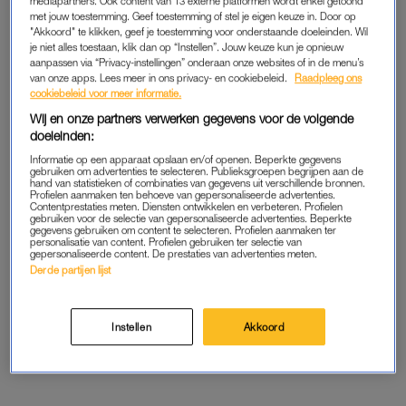
mediapartners. Ook content van 13 externe platformen wordt enkel getoond
met jouw toestemming. Geef toestemming of stel je eigen keuze in. Door op
"Akkoord" te klikken, geef je toestemming voor onderstaande doeleinden. Wil
je niet alles toestaan, klik dan op “Instellen”. Jouw keuze kun je opnieuw
VALKUIL
aanpassen via “Privacy-instellingen” onderaan onze websites of in de menu’s
Volgens Van der Velden is dat ook meteen het gevaar. “Je bent
van onze apps. Lees meer in ons privacy- en cookiebeleid.
Raadpleeg ons
cookiebeleid voor meer informatie.
constant bezig met hoe anderen op jou reageren. Je probeert
Wij en onze partners verwerken gegevens voor de volgende
vooruit te denken: wat heeft iemand nodig, hoe voorkom ik
doeleinden:
gedoe? Maar daarin verlies je jezelf.” En dat gebeurt vaak
Informatie op een apparaat opslaan en/of openen. Beperkte gegevens
zonder dat je het doorhebt. “Het begint klein. Een keer
gebruiken om advertenties te selecteren. Publieksgroepen begrijpen aan de
hand van statistieken of combinaties van gegevens uit verschillende bronnen.
meegaan terwijl je geen zin hebt. Nog een keer ja zeggen om
Profielen aanmaken ten behoeve van gepersonaliseerde advertenties.
te helpen verhuizen, ondanks dat je moe bent. Toch die extra
Contentprestaties meten. Diensten ontwikkelen en verbeteren. Profielen
gebruiken voor de selectie van gepersonaliseerde advertenties. Beperkte
taak oppakken terwijl je eigenlijk geen tijd hebt. Tot het een
gegevens gebruiken om content te selecteren. Profielen aanmaken ter
personalisatie van content. Profielen gebruiken ter selectie van
patroon wordt.”
gepersonaliseerde content. De prestaties van advertenties meten.
Derde partijen lijst
En nee, dat heeft niet alleen met werkdruk te maken. “Veel
mensen denken dat ze overbelast raken door te veel werk,
Instellen
Akkoord
maar vaak komt het doordat ze te veel doen waar ze eigenlijk
geen zin in hebben – op werk en in hun privéleven.”