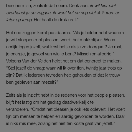
beschermzin, zoals ik dat noem. Denk aan:
ik wil hier niet
overhaast ja op zeggen, ik weet het nu nog niet
of
ik kom er
later op terug
. Het haalt de druk eraf.”
Het nee zeggen komt pas daarna. “Als je helder hebt waarom
je wilt stoppen met pleasen, wordt het makkelijker. Wees
eerlijk tegen jezelf, wat kost het je als je zo doorgaat? Je rust,
je energie, je gevoel van wie je bent? Misschien alledrie.”
Volgens Van der Velden helpt het om dat concreet te maken.
“Stel jezelf de vraag: waar wil ik over tien, twintig jaar trots op
zijn? Dat ik iedereen tevreden heb gehouden of dat ik trouw
ben gebleven aan mezelf?”
Zelfs als je inzicht hebt in de redenen voor het people pleasen,
blijft het lastig om het gedrag daadwerkelijk te
veranderen. “Omdat het pleasen je ook iets oplevert. Het voelt
fijn om mensen te helpen en aardig gevonden te worden. Daar
is niks mis mee, zolang het niet ten koste gaat van jezelf.”