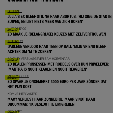
GEDUMPT
JULIA’S EX BLEEF STIL NA HAAR ABORTUS: ‘HIJ GING DE STAD IN,
ZUIPEN, EN LIET NIETS MEER VAN ZICH HOREN’
WAT DE FAQ?
ZO MAAK JE (BELANGRIJKE) KEUZES MET ZELFVERTROUWEN
INTERVIEW
DARLENE VERLOOR HAAR TEEN OP BALI: 'MIJN VRIEND BLEEF
ACHTER OM 'M TE ZOEKEN'
ROYALTY VERSLAGGEVER SAM HOEVENAAR
ZO DEALEN PRINSESSEN MET RODDELS OVER HUN PRIVÉLEVEN:
'MANTRA IS NOOIT KLAGEN EN NOOIT REAGEREN'
MONEY ISSUES
ZO SPAAR JE ONGEMERKT 3000 EURO PER JAAR ZÓNDER DAT
HET PIJN DOET
KOM JE HIER VAKER?
MACY VERLIEST HAAR ZONNEBRIL, MAAR VINDT HAAR
DROOMMAN: 'IK BESLOOT TE EMIGREREN'
GEDUMPT