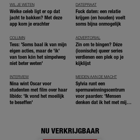
WIL JE WETEN
DATEPRAAT
Welke celeb ligt er op dat
Fuck daten: een relatie
jacht te bakken? Met deze
krijgen (en houden) voelt
app kom je erachter
soms bijna onmogelijk
COLUMN
ADVERTORIAL
Tess: 'Soms baal ik van mijn
Zin om te bingen? Déze
eigen acties, maar de 'ik'
(iconische) queer series
van toen kón het simpelweg
verdienen een plek op je
niet beter weten'
kijklijst
INTERVIEW
MEIDEN AAN DE MACHT
Nina wint Oscar voor
Sylvia runt een
studenten met film over haar
spermawinningscentrum
libido: 'Ik vond het moeilijk
voor paarden: 'Mensen
te beseffen'
denken dat ik het met mijn
blote handen doe'
NU VERKRIJGBAAR