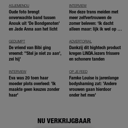
ASJEMENOU
INTERVIEW
Oude foto brengt
Hoe deze trans meiden met
onverwachte band tussen
meer zelfvertrouwen de
Anouk uit 'De Bondgenoten'
zomer beleven: ‘Ik dacht
en Jade Anna aan het licht
alleen maar: lijk ik wel op de
andere meiden?’
GEDUMPT
ADVERTORIAL
De vriend van Bibi ging
Dankzij dit hightech product
vreemd: ''Stel je niet zo aan',
kregen LINDA.lezers frissere
zei hij'
en schonere tanden
INTERVIEW
OP JE FEED
Eva was 20 toen haar
Famke Louise is jarenlange
moeder plots overleed: 'Ik
bodyshaming zat: 'Andere
maakte geen keuzes zonder
vrouwen gaan hierdoor
haar'
onder het mes'
NU VERKRIJGBAAR