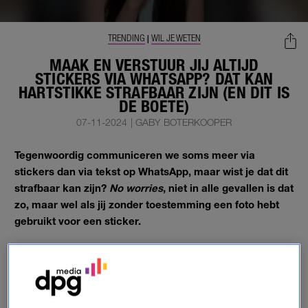
TRENDING
WIL JE WETEN
|
MAAK EN VERSTUUR JIJ ALTIJD
STICKERS VIA WHATSAPP? DAT KAN
HARTSTIKKE STRAFBAAR ZIJN (EN DIT IS
DE BOETE)
07-11-2024
|
GABY BOTERKOOPER
Tegenwoordig communiceren we soms meer via
stickers dan via tekst op WhatsApp, maar wist je dat dit
strafbaar kan zijn?
No worries
, niet in alle gevallen is dat
zo, maar wel als jij zonder toestemming een foto hebt
gebruikt voor een sticker.
Goed om te weten voordat je weer aan het knutselen gaat aan
een nieuw sticker-pakket.