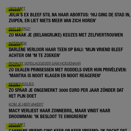
GEDUMPT
JULIA’S EX BLEEF STIL NA HAAR ABORTUS: ‘HIJ GING DE STAD IN,
ZUIPEN, EN LIET NIETS MEER VAN ZICH HOREN’
WAT DE FAQ?
ZO MAAK JE (BELANGRIJKE) KEUZES MET ZELFVERTROUWEN
INTERVIEW
DARLENE VERLOOR HAAR TEEN OP BALI: 'MIJN VRIEND BLEEF
ACHTER OM 'M TE ZOEKEN'
ROYALTY VERSLAGGEVER SAM HOEVENAAR
ZO DEALEN PRINSESSEN MET RODDELS OVER HUN PRIVÉLEVEN:
'MANTRA IS NOOIT KLAGEN EN NOOIT REAGEREN'
MONEY ISSUES
ZO SPAAR JE ONGEMERKT 3000 EURO PER JAAR ZÓNDER DAT
HET PIJN DOET
KOM JE HIER VAKER?
MACY VERLIEST HAAR ZONNEBRIL, MAAR VINDT HAAR
DROOMMAN: 'IK BESLOOT TE EMIGREREN'
GEDUMPT
CARMENS VRIEND GING KEER OP KEER VREEMD: 'IK DACHT DAT