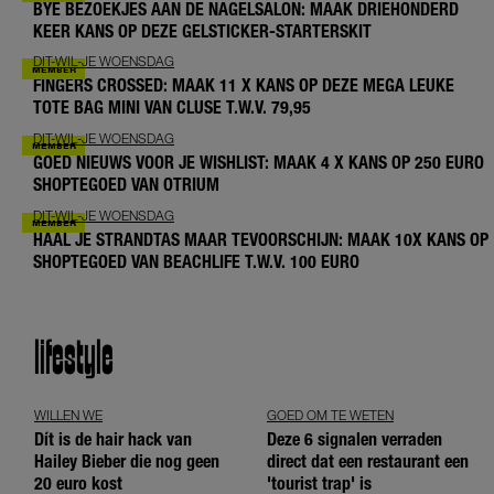
BYE BEZOEKJES AAN DE NAGELSALON: MAAK DRIEHONDERD
KEER KANS OP DEZE GELSTICKER-STARTERSKIT
DIT-WIL-JE WOENSDAG
FINGERS CROSSED: MAAK 11 X KANS OP DEZE MEGA LEUKE
TOTE BAG MINI VAN CLUSE T.W.V. 79,95
DIT-WIL-JE WOENSDAG
GOED NIEUWS VOOR JE WISHLIST: MAAK 4 X KANS OP 250 EURO
SHOPTEGOED VAN OTRIUM
DIT-WIL-JE WOENSDAG
HAAL JE STRANDTAS MAAR TEVOORSCHIJN: MAAK 10X KANS OP
SHOPTEGOED VAN BEACHLIFE T.W.V. 100 EURO
lifestyle
WILLEN WE
GOED OM TE WETEN
Dít is de hair hack van
Deze 6 signalen verraden
Hailey Bieber die nog geen
direct dat een restaurant een
20 euro kost
'tourist trap' is