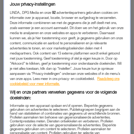
STRAFBAAR
Jouw privacy-instellingen
Hate to break it to you
, maar als je de volledige
LINDA., DPG Media en onze
92
advertentiepartners gebruiken cookies om
gekkiecompilatie én lelijke selfies van je vrienden (en vijanden)
informatie over je apparaat, locatie, browser en surfgedrag te verzamelen.
Deze informatie combineren we met de gegevens die je zelf deelt met ons,
opgeslagen hebt als sticker, wil je vanaf nu misschien even
zoals wanneer je een account aanmaakt. Dit doen we om het gebruik van onze
twee keer nadenken voordat je die stuurt. Dit is volgens de wet
media te analyseren en onze websites en apps te verbeteren. Daarnaast
namelijk hartstikke strafbaar als het zonder toestemming van
kunnen we, als je hier toestemming voor geeft, je gegevens gebruiken om onze
content, communicatie en aanbod te personaliseren en je relevante
die persoon gebeurt én als die persoon een ‘redelijk belang’
advertenties te tonen, en voor marketingdoeleinden delen met 4
heeft dat de sticker niet gemaakt of verstuurd wordt. Dit vertelt
mediapartners. Ook content van 13 externe platformen wordt enkel getoond
met jouw toestemming. Geef toestemming of stel je eigen keuze in. Door op
Zamina, masterstudent privaatrecht aan de Rijksuniversiteit in
"Akkoord" te klikken, geef je toestemming voor onderstaande doeleinden. Wil
Groningen.
je niet alles toestaan, klik dan op “Instellen”. Jouw keuze kun je opnieuw
aanpassen via “Privacy-instellingen” onderaan onze websites of in de menu’s
van onze apps. Lees meer in ons privacy- en cookiebeleid.
Raadpleeg ons
“In zo’n geval zal namelijk worden gekeken wat belangrijker is:
cookiebeleid voor meer informatie.
de vrijheid van meningsuiting of het portretrecht van degene
Wij en onze partners verwerken gegevens voor de volgende
op de sticker? Een redelijk belang is waarschijnlijk niet aan de
doeleinden:
orde bij een sticker die je stiekem maakt van je docent, dus
Informatie op een apparaat opslaan en/of openen. Beperkte gegevens
het is goed om te bedenken dat een persoonlijke afbeelding
gebruiken om advertenties te selecteren. Publieksgroepen begrijpen aan de
hand van statistieken of combinaties van gegevens uit verschillende bronnen.
zonder toestemming, jou zomaar in de problemen kan
Profielen aanmaken ten behoeve van gepersonaliseerde advertenties.
Contentprestaties meten. Diensten ontwikkelen en verbeteren. Profielen
brengen”, legt ze uit in haar TikTok.
gebruiken voor de selectie van gepersonaliseerde advertenties. Beperkte
gegevens gebruiken om content te selecteren. Profielen aanmaken ter
personalisatie van content. Profielen gebruiken ter selectie van