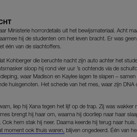
CHT
ar Ministerie horrordetails uit het bewijsmateriaal. Acht
aarmee hij de studenten om het leven bracht. Er was geen b
et één van de slachtoffers.
dat Kohberger die beruchte nacht zijn auto achter het stud
smasker sloop hij rond vier uur ’s ochtends via de schuifd
rdieping, waar Madison en Kaylee lagen te slapen – samen 
de huisgenoten. Het schede van het mes, waar zijn DNA op 
wam, liep hij Xana tegen het lijf op de trap. Zij was wakker
 mes brengt hij haar om, waarna hij doorliep naar haar sla
. Ook hem stak hij neer. Daarna keerde hij terug naar huis
at moment ook thuis waren,
blijven ongedeerd. Één van h