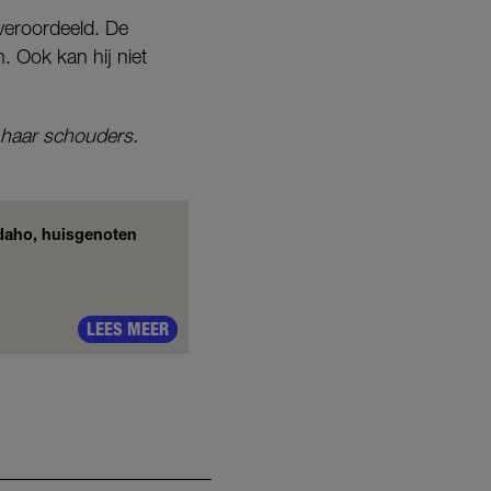
n veroordeeld. De
 Ook kan hij niet
 haar schouders.
Idaho, huisgenoten
LEES MEER