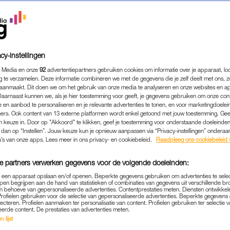
cy-instellingen
 Media en onze
92
advertentiepartners gebruiken cookies om informatie over je apparaat, lo
g te verzamelen. Deze informatie combineren we met de gegevens die je zelf deelt met ons, z
aanmaakt. Dit doen we om het gebruik van onze media te analyseren en onze websites en a
Daarnaast kunnen we, als je hier toestemming voor geeft, je gegevens gebruiken om onze con
 en aanbod te personaliseren en je relevante advertenties te tonen, en voor marketingdoele
ers. Ook content van 13 externe platformen wordt enkel getoond met jouw toestemming. Ge
gen keuze in. Door op "Akkoord" te klikken, geef je toestemming voor onderstaande doeleinden. 
k dan op “Instellen”. Jouw keuze kun je opnieuw aanpassen via “Privacy-instellingen” ondera
u’s van onze apps. Lees meer in ons privacy- en cookiebeleid.
Raadpleeg ons cookiebeleid 
e partners verwerken gegevens voor de volgende doeleinden:
p een apparaat opslaan en/of openen. Beperkte gegevens gebruiken om advertenties te sele
pen begrijpen aan de hand van statistieken of combinaties van gegevens uit verschillende br
 behoeve van gepersonaliseerde advertenties. Contentprestaties meten. Diensten ontwikkel
Profielen gebruiken voor de selectie van gepersonaliseerde advertenties. Beperkte gegeven
lecteren. Profielen aanmaken ter personalisatie van content. Profielen gebruiken ter selectie 
eerde content. De prestaties van advertenties meten.
TRENDING
SCHOKKEND
|
 lijst