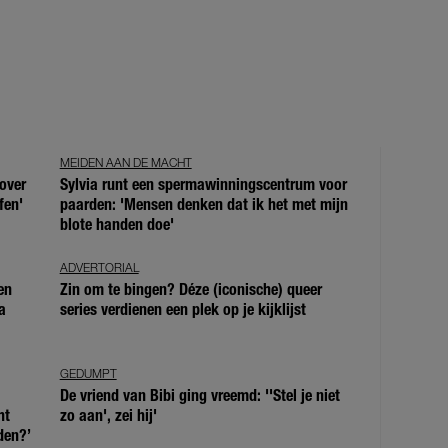
MEIDEN AAN DE MACHT
over
Sylvia runt een spermawinningscentrum voor
fen'
paarden: 'Mensen denken dat ik het met mijn
blote handen doe'
ADVERTORIAL
en
Zin om te bingen? Déze (iconische) queer
a
series verdienen een plek op je kijklijst
GEDUMPT
De vriend van Bibi ging vreemd: ''Stel je niet
ht
zo aan', zei hij'
den?’