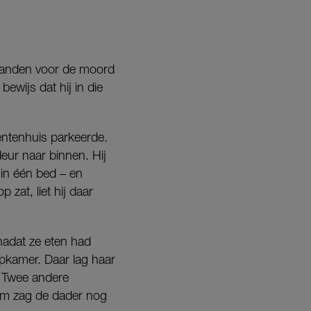
 maanden voor de moord
ewijs dat hij in die
entenhuis parkeerde.
eur naar binnen. Hij
in één bed – en
zat, liet hij daar
 nadat ze eten had
apkamer. Daar lag haar
. Twee andere
em zag de dader nog