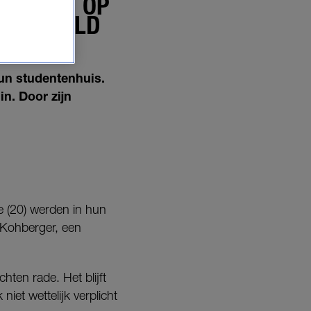
 MOORD OP
S ONTHULD
un studentenhuis.
 in.
Door zijn
e (20) werden in hun
 Kohberger, een
hten rade. Het blijft
iet wettelijk verplicht