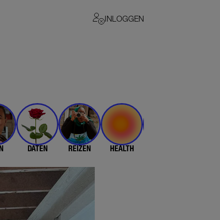
INLOGGEN
N
DATEN
REIZEN
HEALTH
$$$
💄 & 👗