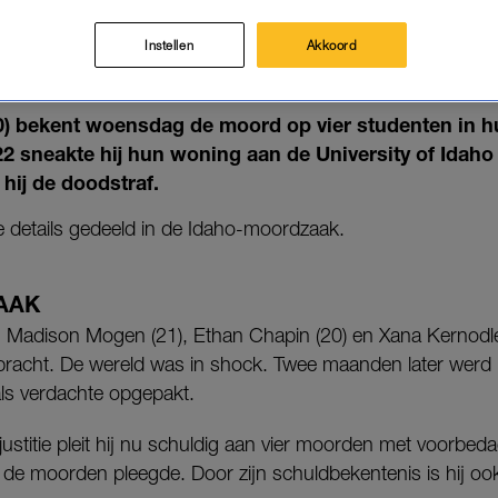
ORDZAAK: VERDACHTE BEKENT
DENTEN – GRUWELIJKE DETAIL
Instellen
Akkoord
03-07-2025
|
AMBER BROUWERS
0) bekent woensdag de moord op vier studenten in h
 sneakte hij hun woning aan de University of Idaho
 hij de doodstraf.
 details gedeeld in de Idaho-moordzaak.
AAK
, Madison Mogen (21), Ethan Chapin (20) en Xana Kernodl
bracht. D
e wereld was in shock. Twee maanden later werd
als verdachte opgepakt.
ustitie pleit hij nu schuldig aan vier moorden met voorbedac
 de moorden pleegde. Door zijn schuldbekentenis is hij ook n