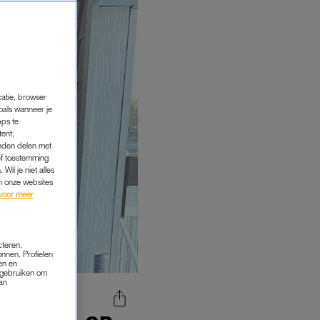
catie, browser
oals wanneer je
pps te
tent,
inden delen met
ef toestemming
Wil je niet alles
an onze websites
voor meer
cteren.
onnen. Profielen
en en
s gebruiken om
van