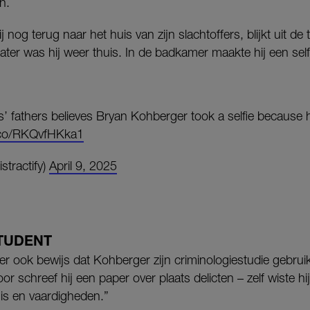
n.
nog terug naar het huis van zijn slachtoffers, blijkt uit de 
later was hij weer thuis. In de badkamer maakte hij een self
ms’ fathers believes Bryan Kohberger took a selfie because
t.co/RKQvfHKka1
stractify)
April 9, 2025
TUDENT
er ook bewijs dat Kohberger zijn criminologiestudie gebrui
r schreef hij een paper over plaats delicten – zelf wiste hij 
nis en vaardigheden.”