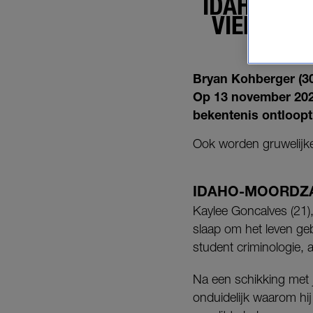
IDAHO-MO
VIER STU
Bryan Kohberger (3
Op 13 november 2022
bekentenis ontloopt
Ook worden gruwelijke
IDAHO-MOORDZ
Kaylee Goncalves (21)
slaap om het leven ge
student criminologie, 
Na een schikking met j
onduidelijk waarom hij