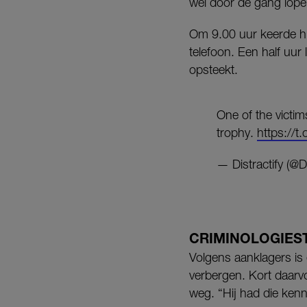
wel door de gang lope
Om 9.00 uur keerde hij 
telefoon. Een half uur 
opsteekt.
One of the victi
trophy.
https://
— Distractify (@Di
CRIMINOLOGIES
Volgens aanklagers is 
verbergen. Kort daarvoo
weg. “Hij had die ken