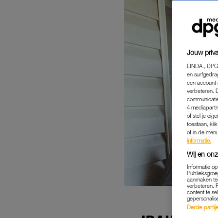
Jouw priva
LINDA., DPG
en surfgedra
een account 
verbeteren. 
communicatie
4 mediapartn
of stel je ei
toestaan, kli
of in de men
informatie.
Wij en onz
Informatie o
Publieksgroe
aanmaken ten
verbeteren. 
content te se
gepersonalis
Derde partijen