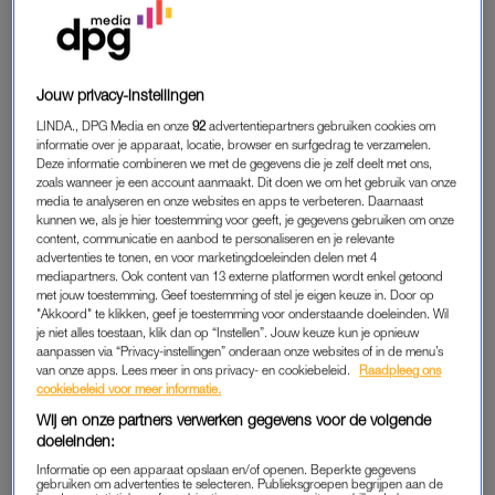
SITUATIONSHIP
Nog even voor de duidelijkheid: wat is een
situationship
? Nou,
dat is lastig vast te stellen, omdat het niet bij iedereen
Jouw privacy-instellingen
hetzelfde is. De definities van
friendzone
,
friends with benefits
LINDA., DPG Media en onze
92
advertentiepartners gebruiken cookies om
en een relatie zijn makkelijker om te geven, maar een
informatie over je apparaat, locatie, browser en surfgedrag te verzamelen.
Deze informatie combineren we met de gegevens die je zelf deelt met ons,
situationship
kan hier allemaal wel wat van hebben.
zoals wanneer je een account aanmaakt. Dit doen we om het gebruik van onze
media te analyseren en onze websites en apps te verbeteren. Daarnaast
Het wordt een ‘
situation
‘ genoemd omdat je je samen vaak
kunnen we, als je hier toestemming voor geeft, je gegevens gebruiken om onze
content, communicatie en aanbod te personaliseren en je relevante
gedraagt als een koppel, zonder er de naam ‘relatie’ aan te
advertenties te tonen, en voor marketingdoeleinden delen met 4
geven. In het kort dus: een romantische regeling zonder dat er
mediapartners. Ook content van 13 externe platformen wordt enkel getoond
afspraken over zijn gemaakt.
met jouw toestemming. Geef toestemming of stel je eigen keuze in. Door op
"Akkoord" te klikken, geef je toestemming voor onderstaande doeleinden. Wil
je niet alles toestaan, klik dan op “Instellen”. Jouw keuze kun je opnieuw
aanpassen via “Privacy-instellingen” onderaan onze websites of in de menu’s
ROZE WOLK
van onze apps. Lees meer in ons privacy- en cookiebeleid.
Raadpleeg ons
cookiebeleid voor meer informatie.
Een verschil tussen een
situationship
en een relatie is volgens
Wij en onze partners verwerken gegevens voor de volgende
Karlijn een gebrek aan realisme: “Als we kijken naar een
doeleinden:
situationship
, dan zit je meer in de ‘rozewolkfase’. Dit brengt
Informatie op een apparaat opslaan en/of openen. Beperkte gegevens
vaak een fijne ‘hormonencocktail’ met zich mee: je gaat er
gebruiken om advertenties te selecteren. Publieksgroepen begrijpen aan de