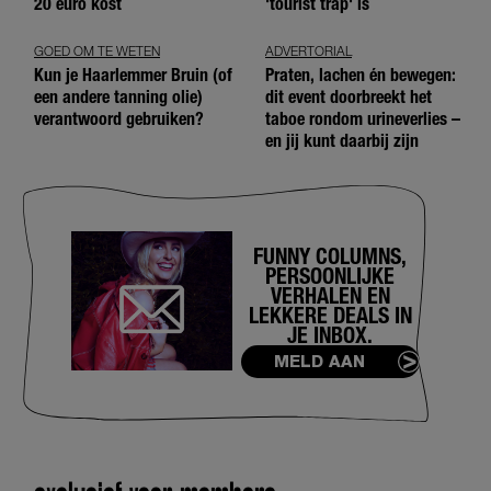
20 euro kost
'tourist trap' is
GOED OM TE WETEN
ADVERTORIAL
Kun je Haarlemmer Bruin (of
Praten, lachen én bewegen:
een andere tanning olie)
dit event doorbreekt het
verantwoord gebruiken?
taboe rondom urineverlies –
en jij kunt daarbij zijn
FUNNY COLUMNS,
PERSOONLIJKE
VERHALEN EN
LEKKERE DEALS IN
JE INBOX.
MELD AAN