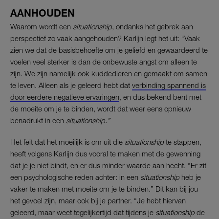
AANHOUDEN
Waarom wordt een
situationship
, ondanks het gebrek aan
perspectief zo vaak aangehouden? Karlijn legt het uit: “Vaak
zien we dat de basisbehoefte om je geliefd en gewaardeerd te
voelen veel sterker is dan de onbewuste angst om alleen te
zijn. We zijn namelijk ook kuddedieren en gemaakt om samen
te leven. Alleen als je geleerd hebt dat
verbinding spannend is
door eerdere negatieve ervaringen
, en dus bekend bent met
de moeite om je te binden, wordt dat weer eens opnieuw
benadrukt in een
situationship.”
Het feit dat het moeilijk is om uit die
situationship
te stappen,
heeft volgens Karlijn dus vooral te maken met de gewenning
dat je je niet bindt, en er dus minder waarde aan hecht. “Er zit
een psychologische reden achter: in een
situationship
heb je
vaker te maken met moeite om je te binden.”
Dit kan bij jou
het gevoel zijn, maar ook bij je partner. “Je hebt hiervan
geleerd, maar weet tegelijkertijd
dat tijdens je
situationship
de