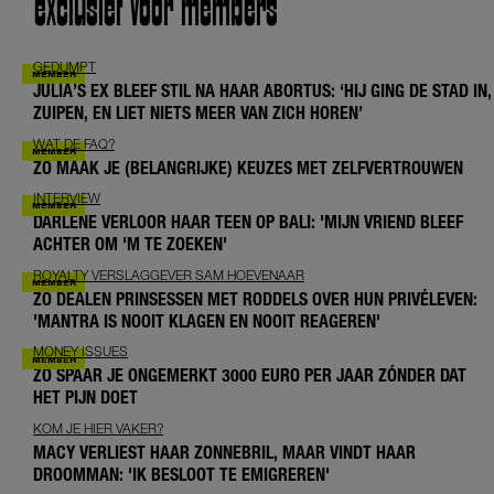
exclusief voor members
GEDUMPT
JULIA’S EX BLEEF STIL NA HAAR ABORTUS: ‘HIJ GING DE STAD IN,
ZUIPEN, EN LIET NIETS MEER VAN ZICH HOREN’
WAT DE FAQ?
ZO MAAK JE (BELANGRIJKE) KEUZES MET ZELFVERTROUWEN
INTERVIEW
DARLENE VERLOOR HAAR TEEN OP BALI: 'MIJN VRIEND BLEEF
ACHTER OM 'M TE ZOEKEN'
ROYALTY VERSLAGGEVER SAM HOEVENAAR
ZO DEALEN PRINSESSEN MET RODDELS OVER HUN PRIVÉLEVEN:
'MANTRA IS NOOIT KLAGEN EN NOOIT REAGEREN'
MONEY ISSUES
ZO SPAAR JE ONGEMERKT 3000 EURO PER JAAR ZÓNDER DAT
HET PIJN DOET
KOM JE HIER VAKER?
MACY VERLIEST HAAR ZONNEBRIL, MAAR VINDT HAAR
DROOMMAN: 'IK BESLOOT TE EMIGREREN'