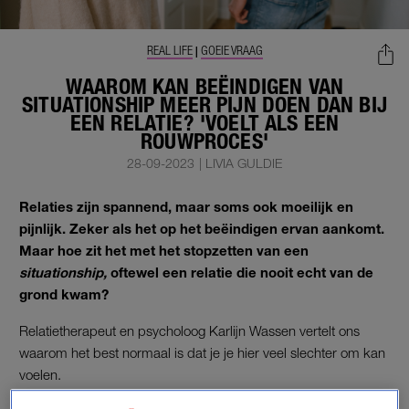
REAL LIFE
GOEIE VRAAG
|
WAAROM KAN BEËINDIGEN VAN
SITUATIONSHIP MEER PIJN DOEN DAN BIJ
EEN RELATIE? 'VOELT ALS EEN
ROUWPROCES'
28-09-2023
|
LIVIA GULDIE
Relaties zijn spannend, maar soms ook moeilijk en
pijnlijk. Zeker als het op het beëindigen ervan aankomt.
Maar hoe zit het met het stopzetten van een
situationship,
oftewel een relatie die nooit echt van de
grond kwam?
Relatietherapeut en psycholoog Karlijn Wassen vertelt ons
waarom het best normaal is dat je je hier veel slechter om kan
voelen.