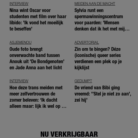
INTERVIEW
MEIDEN AAN DE MACHT
Nina wint Oscar voor
Sylvia runt een
studenten met film over haar
spermawinningscentrum
libido: 'Ik vond het moeilijk
voor paarden: 'Mensen
te beseffen'
denken dat ik het met mijn
blote handen doe'
ASJEMENOU
ADVERTORIAL
Oude foto brengt
Zin om te bingen? Déze
onverwachte band tussen
(iconische) queer series
Anouk uit 'De Bondgenoten'
verdienen een plek op je
en Jade Anna aan het licht
kijklijst
INTERVIEW
GEDUMPT
Hoe deze trans meiden met
De vriend van Bibi ging
meer zelfvertrouwen de
vreemd: ''Stel je niet zo aan',
zomer beleven: ‘Ik dacht
zei hij'
alleen maar: lijk ik wel op de
andere meiden?’
NU VERKRIJGBAAR