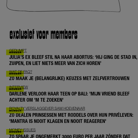
exclusief voor members
GEDUMPT
JULIA’S EX BLEEF STIL NA HAAR ABORTUS: ‘HIJ GING DE STAD IN,
ZUIPEN, EN LIET NIETS MEER VAN ZICH HOREN’
WAT DE FAQ?
ZO MAAK JE (BELANGRIJKE) KEUZES MET ZELFVERTROUWEN
INTERVIEW
DARLENE VERLOOR HAAR TEEN OP BALI: 'MIJN VRIEND BLEEF
ACHTER OM 'M TE ZOEKEN'
ROYALTY VERSLAGGEVER SAM HOEVENAAR
ZO DEALEN PRINSESSEN MET RODDELS OVER HUN PRIVÉLEVEN:
'MANTRA IS NOOIT KLAGEN EN NOOIT REAGEREN'
MONEY ISSUES
ZO SPAAR JE ONGEMERKT 3000 EURO PER JAAR ZÓNDER DAT