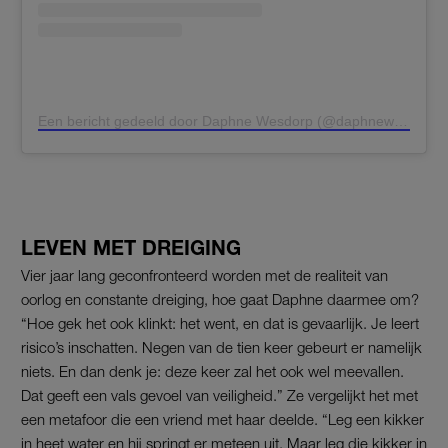
Een bericht gedeeld door Daphne Wesdorp (@daphnewesdorp)
LEVEN MET DREIGING
Vier jaar lang geconfronteerd worden met de realiteit van
oorlog en constante dreiging, hoe gaat Daphne daarmee om?
“Hoe gek het ook klinkt: het went, en dat is gevaarlijk. Je leert
risico’s inschatten. Negen van de tien keer gebeurt er namelijk
niets. En dan denk je: deze keer zal het ook wel meevallen.
Dat geeft een vals gevoel van veiligheid.” Ze vergelijkt het met
een metafoor die een vriend met haar deelde. “Leg een kikker
in heet water en hij springt er meteen uit. Maar leg die kikker in