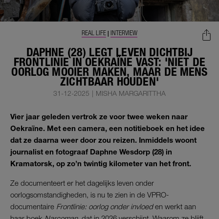
REAL LIFE
INTERVIEW
|
DAPHNE (28) LEGT LEVEN DICHTBIJ
FRONTLINIE IN OEKRAÏNE VAST: 'NIET DE
OORLOG MOOIER MAKEN, MAAR DE MENS
ZICHTBAAR HOUDEN'
31-12-2025
|
MISHA MARGARITTHA
Vier jaar geleden vertrok ze voor twee weken naar
Oekraïne. Met een camera, een notitieboek en het idee
dat ze daarna weer door zou reizen. Inmiddels woont
journalist en fotograaf Daphne Wesdorp (28) in
Kramatorsk, op zo’n twintig kilometer van het front.
Ze documenteert er het dagelijks leven onder
oorlogsomstandigheden, is nu te zien in de VPRO-
documentaire
Frontlinie: oorlog onder invloed
en werkt aan
haar boek
Narcoman
, dat in 2026 verschijnt. Waarom ze blijft,