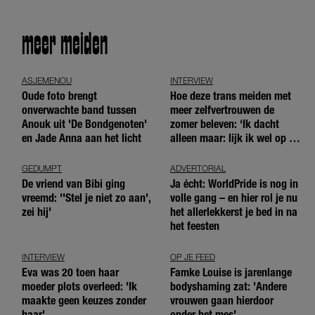
meer meiden
ASJEMENOU
INTERVIEW
Oude foto brengt
Hoe deze trans meiden met
onverwachte band tussen
meer zelfvertrouwen de
Anouk uit 'De Bondgenoten'
zomer beleven: ‘Ik dacht
en Jade Anna aan het licht
alleen maar: lijk ik wel op de
andere meiden?’
GEDUMPT
ADVERTORIAL
De vriend van Bibi ging
Ja écht: WorldPride is nog in
vreemd: ''Stel je niet zo aan',
volle gang – en hier rol je nu
zei hij'
het allerlekkerst je bed in na
het feesten
INTERVIEW
OP JE FEED
Eva was 20 toen haar
Famke Louise is jarenlange
moeder plots overleed: 'Ik
bodyshaming zat: 'Andere
maakte geen keuzes zonder
vrouwen gaan hierdoor
haar'
onder het mes'