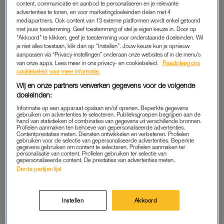
waar Daphne aankomt, leek de oorlog nog ver weg. “Je zag
content, communicatie en aanbod te personaliseren en je relevante
vooral vluchtelingenstromen en er gingen wel sirenes af. Maar
advertenties te tonen, en voor marketingdoeleinden delen met 4
mediapartners. Ook content van 13 externe platformen wordt enkel getoond
pas toen we richting Odessa en later Cherson gingen, hoorde
met jouw toestemming. Geef toestemming of stel je eigen keuze in. Door op
ik voor het eerst de bombardementen.”
"Akkoord" te klikken, geef je toestemming voor onderstaande doeleinden. Wil
je niet alles toestaan, klik dan op “Instellen”. Jouw keuze kun je opnieuw
aanpassen via “Privacy-instellingen” onderaan onze websites of in de menu’s
Een van haar eerste ritten richting het front eindigt bijna
van onze apps. Lees meer in ons privacy- en cookiebeleid.
Raadpleeg ons
verkeerd. “Met andere journalisten reed ik rond zonder
cookiebeleid voor meer informatie.
precies te weten waar de frontlinie lag. We waren nieuwsgierig
Wij en onze partners verwerken gegevens voor de volgende
maar voorzichtig. Hoe dichterbij we kwamen, hoe meer
doeleinden:
uitgebrande auto’s en Russische vrachtwagens we zagen. En
Informatie op een apparaat opslaan en/of openen. Beperkte gegevens
gebruiken om advertenties te selecteren. Publieksgroepen begrijpen aan de
ineens was er niets meer: een ooit bewoond dorp dat nu
hand van statistieken of combinaties van gegevens uit verschillende bronnen.
Profielen aanmaken ten behoeve van gepersonaliseerde advertenties.
niemandsland was met loslopende dieren en verlaten huizen.
Contentprestaties meten. Diensten ontwikkelen en verbeteren. Profielen
gebruiken voor de selectie van gepersonaliseerde advertenties. Beperkte
Terwijl we fotografeerden en filmden, kwam er een soldaat uit
gegevens gebruiken om content te selecteren. Profielen aanmaken ter
personalisatie van content. Profielen gebruiken ter selectie van
een gebouw gerend. Hij wilde weten wat we aan het doen
gepersonaliseerde content. De prestaties van advertenties meten.
waren. Wij vertelden dat we journalisten waren en verslag
Derde partijen lijst
deden van de oorlog. Op de vraag hoe ver we van het front
zaten, zei hij: ‘Zo’n vijfhonderd meter.’ Dat is wel schrikken. Als
Instellen
Akkoord
we waren doorgereden, had het anders kunnen aflopen.”