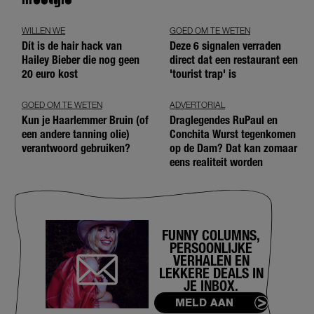
WILLEN WE
GOED OM TE WETEN
Dít is de hair hack van
Deze 6 signalen verraden
Hailey Bieber die nog geen
direct dat een restaurant een
20 euro kost
'tourist trap' is
GOED OM TE WETEN
ADVERTORIAL
Kun je Haarlemmer Bruin (of
Draglegendes RuPaul en
een andere tanning olie)
Conchita Wurst tegenkomen
verantwoord gebruiken?
op de Dam? Dat kan zomaar
eens realiteit worden
FUNNY COLUMNS,
PERSOONLIJKE
VERHALEN EN
LEKKERE DEALS IN
JE INBOX.
MELD AAN