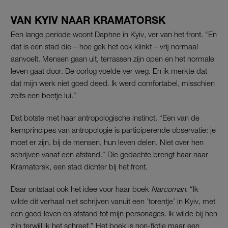
VAN KYIV NAAR KRAMATORSK
Een lange periode woont Daphne in Kyiv, ver van het front. “En
dat is een stad die – hoe gek het ook klinkt – vrij normaal
aanvoelt. Mensen gaan uit, terrassen zijn open en het normale
leven gaat door. De oorlog voelde ver weg. En ik merkte dat
dat mijn werk niet goed deed. Ik werd comfortabel, misschien
zelfs een beetje lui.”
Dat botste met haar antropologische instinct. “Een van de
kernprincipes van antropologie is participerende observatie: je
moet er zijn, bij de mensen, hun leven delen. Niet over hen
schrijven vanaf een afstand.” Die gedachte brengt haar naar
Kramatorsk, een stad dichter bij het front.
Daar ontstaat ook het idee voor haar boek
Narcoman
. “Ik
wilde dit verhaal niet schrijven vanuit een ’torentje’ in Kyiv, met
een goed leven en afstand tot mijn personages. Ik wilde bij hen
zijn terwijl ik het schreef.” Het boek is non-fictie maar een