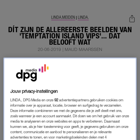
LINDA.MEIDEN
LINDA.
|
DÍT ZIJN DE ALLEREERSTE BEELDEN VAN
'TEMPTATION ISLAND VIPS'... DAT
BELOOFT WAT
20-06-2019
|
MAUD MAARSSEN
Na het tamme – en daardoor ietwat saaie – seizoen van
‘Temptation Island’ kunnen fans niet wachten op wat
gloeiend hete televisie. Nou, check dan deze eerste
beelden van ‘Temptation Island VIPS’.
Jouw privacy-instellingen
Onbeslapen bedden, goed gevulde glazen en gebroken
LINDA., DPG Media en onze
92
advertentiepartners gebruiken cookies om
informatie over je apparaat, locatie, browser en surfgedrag te verzamelen.
harten. Dit belooft wat.
Deze informatie combineren we met de gegevens die je zelf deelt met ons,
zoals wanneer je een account aanmaakt. Dit doen we om het gebruik van onze
media te analyseren en onze websites en apps te verbeteren. Daarnaast
KOPPELS VAN TEMPTATION ISLAND
kunnen we, als je hier toestemming voor geeft, je gegevens gebruiken om onze
content, communicatie en aanbod te personaliseren en je relevante
VIPS
advertenties te tonen, en voor marketingdoeleinden delen met 4