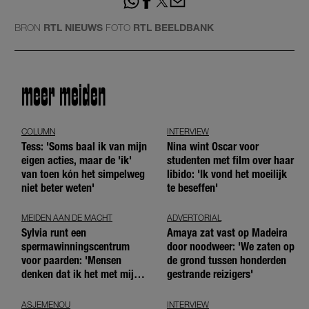
BRON
RTL NIEUWS
FOTO
RTL BEELDBANK
meer meiden
COLUMN
INTERVIEW
Tess: 'Soms baal ik van mijn
Nina wint Oscar voor
eigen acties, maar de 'ik'
studenten met film over haar
van toen kón het simpelweg
libido: 'Ik vond het moeilijk
niet beter weten'
te beseffen'
MEIDEN AAN DE MACHT
ADVERTORIAL
Sylvia runt een
Amaya zat vast op Madeira
spermawinningscentrum
door noodweer: 'We zaten op
voor paarden: 'Mensen
de grond tussen honderden
denken dat ik het met mijn
gestrande reizigers'
blote handen doe'
ASJEMENOU
INTERVIEW