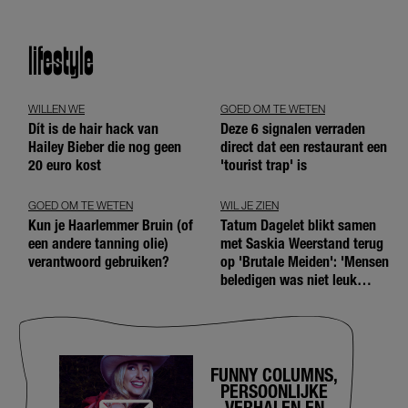
lifestyle
WILLEN WE
GOED OM TE WETEN
Dít is de hair hack van
Deze 6 signalen verraden
Hailey Bieber die nog geen
direct dat een restaurant een
20 euro kost
'tourist trap' is
GOED OM TE WETEN
WIL JE ZIEN
Kun je Haarlemmer Bruin (of
Tatum Dagelet blikt samen
een andere tanning olie)
met Saskia Weerstand terug
verantwoord gebruiken?
op 'Brutale Meiden': 'Mensen
beledigen was niet leuk
meer'
FUNNY COLUMNS,
PERSOONLIJKE
VERHALEN EN