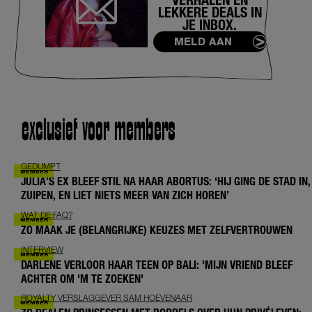
LEKKERE DEALS IN
JE INBOX.
MELD AAN
exclusief voor members
GEDUMPT
JULIA’S EX BLEEF STIL NA HAAR ABORTUS: ‘HIJ GING DE STAD IN,
ZUIPEN, EN LIET NIETS MEER VAN ZICH HOREN’
WAT DE FAQ?
ZO MAAK JE (BELANGRIJKE) KEUZES MET ZELFVERTROUWEN
INTERVIEW
DARLENE VERLOOR HAAR TEEN OP BALI: 'MIJN VRIEND BLEEF
ACHTER OM 'M TE ZOEKEN'
ROYALTY VERSLAGGEVER SAM HOEVENAAR