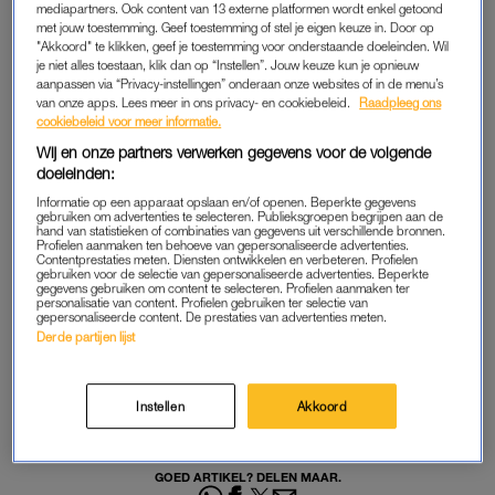
Eerder werd al bekend welke vrijgezellen
er dit jaar gaan
mediapartners. Ook content van 13 externe platformen wordt enkel getoond
met jouw toestemming. Geef toestemming of stel je eigen keuze in. Door op
proberen de hoofden van
de vier koppels
op hol te brengen.
"Akkoord" te klikken, geef je toestemming voor onderstaande doeleinden. Wil
De zender trommelde maar liefst 27 singles op: veertien
je niet alles toestaan, klik dan op “Instellen”. Jouw keuze kun je opnieuw
aanpassen via “Privacy-instellingen” onderaan onze websites of in de menu’s
mannen, dertien vrouwen.
van onze apps. Lees meer in ons privacy- en cookiebeleid.
Raadpleeg ons
cookiebeleid voor meer informatie.
Wij en onze partners verwerken gegevens voor de volgende
doeleinden:
Informatie op een apparaat opslaan en/of openen. Beperkte gegevens
gebruiken om advertenties te selecteren. Publieksgroepen begrijpen aan de
HITSIG EN EMOTIONEEL
hand van statistieken of combinaties van gegevens uit verschillende bronnen.
Profielen aanmaken ten behoeve van gepersonaliseerde advertenties.
De beelden beloven spanning en sensatie: blauwe plekken,
Contentprestaties meten. Diensten ontwikkelen en verbeteren. Profielen
gebruiken voor de selectie van gepersonaliseerde advertenties. Beperkte
shots, hitsige blikken en uitgelopen mascara. Gemaakte
gegevens gebruiken om content te selecteren. Profielen aanmaken ter
personalisatie van content. Profielen gebruiken ter selectie van
trouwplannen worden gecanceld en eigenwaarde is soms ver
gepersonaliseerde content. De prestaties van advertenties meten.
te zoeken… Vanaf 27 juni is de serie te zien op Videoland.
Derde partijen lijst
Lees ook
Instellen
Akkoord
Hoe het kostuum van ‘The Handmaid’s Tale’ een symbool
werd voor vrouwenrechten
GOED ARTIKEL? DELEN MAAR.