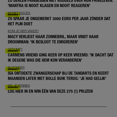
ZO DEALEN PRINSESSEN MET RODDELS OVER HUN PRIVÉLEVEN:
'MANTRA IS NOOIT KLAGEN EN NOOIT REAGEREN'
MONEY ISSUES
ZO SPAAR JE ONGEMERKT 3000 EURO PER JAAR ZÓNDER DAT
HET PIJN DOET
KOM JE HIER VAKER?
MACY VERLIEST HAAR ZONNEBRIL, MAAR VINDT HAAR
DROOMMAN: 'IK BESLOOT TE EMIGREREN'
GEDUMPT
CARMENS VRIEND GING KEER OP KEER VREEMD: 'IK DACHT DAT
IK DEGENE WAS DIE HEM KON VERANDEREN'
BIJZONDER
ISA ONTDEKTE ZWANGERSCHAP BIJ DE TANDARTS EN KEERT
MAANDEN LATER MET BOLLE BUIK TERUG: 'JE HAD GELIJK'
WIL JE WINNEN
LOG HIER IN EN WIN ÉÉN VAN DEZE 275 (!) PRIJZEN