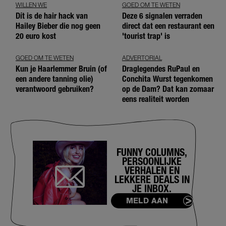
WILLEN WE
GOED OM TE WETEN
Dít is de hair hack van
Deze 6 signalen verraden
Hailey Bieber die nog geen
direct dat een restaurant een
20 euro kost
'tourist trap' is
GOED OM TE WETEN
ADVERTORIAL
Kun je Haarlemmer Bruin (of
Draglegendes RuPaul en
een andere tanning olie)
Conchita Wurst tegenkomen
verantwoord gebruiken?
op de Dam? Dat kan zomaar
eens realiteit worden
FUNNY COLUMNS,
PERSOONLIJKE
VERHALEN EN
LEKKERE DEALS IN
JE INBOX.
MELD AAN