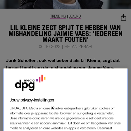
TRENDING
BEKEND
|
LIL KLEINE ZEGT SPIJT TE HEBBEN VAN
MISHANDELING JAIMIE VAES: 'IEDEREEN
MAAKT FOUTEN'
06-10-2022
|
HELAN ZEBARI
Jorik Scholten, ook wel bekend als Lil Kleine, zegt dat
hij spijt heeft van de
mishandeling
van Jaimie Vaes.
Hij blikt terug in een interview met het blad
Privé
.
SPIJT
Jouw privacy-instellingen
Jorik vertelt over de hectische periode die hij ervaarde nadat
LINDA., DPG Media en onze
92
advertentiepartners gebruiken cookies om
beelden
opdoken waarop te zien is hoe hij zijn toenmalige
informatie over je apparaat, locatie, browser en surfgedrag te verzamelen.
Deze informatie combineren we met de gegevens die je zelf deelt met ons,
vriendin Jaimie mishandelt. “Ieder mens maakt fouten, ik ook.
zoals wanneer je een account aanmaakt. Dit doen we om het gebruik van onze
En ieder mens mag zijn fouten verbeteren. Zo kijk ik erop
media te analyseren en onze websites en apps te verbeteren. Daarnaast