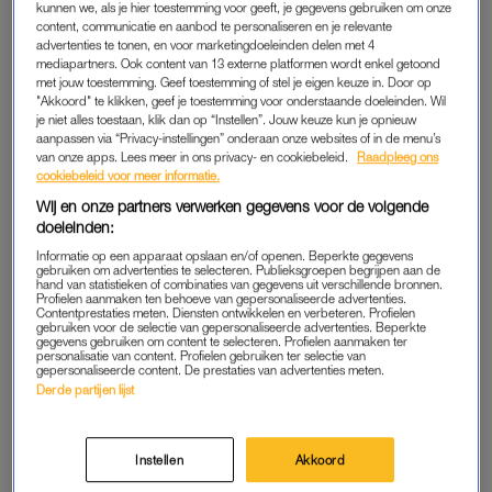
kunnen we, als je hier toestemming voor geeft, je gegevens gebruiken om onze
terug.”
content, communicatie en aanbod te personaliseren en je relevante
advertenties te tonen, en voor marketingdoeleinden delen met 4
De rapper is lange tijd niet in de schijnwerpers geweest en
mediapartners. Ook content van 13 externe platformen wordt enkel getoond
met jouw toestemming. Geef toestemming of stel je eigen keuze in. Door op
zegt aan zichzelf te werken.”Ik werk aan mezelf en dat heeft
"Akkoord" te klikken, geef je toestemming voor onderstaande doeleinden. Wil
resultaat. Als ik dingen zou kunnen terugdraaien, dan heel
je niet alles toestaan, klik dan op “Instellen”. Jouw keuze kun je opnieuw
graag. Maar ik kan niet zeggen wat, dat is gewoon zo
aanpassen via “Privacy-instellingen” onderaan onze websites of in de menu’s
van onze apps. Lees meer in ons privacy- en cookiebeleid.
Raadpleeg ons
afgesproken”, aldus Jorik.
cookiebeleid voor meer informatie.
Wij en onze partners verwerken gegevens voor de volgende
Hij verduidelijkt dat hij veel dingen totaal anders zou hebben
doeleinden:
gedaan. “Er is zeker spijt. Het is een heel dure, maar vooral
Informatie op een apparaat opslaan en/of openen. Beperkte gegevens
harde les die ik doormaak. Mijn vader zegt alleen altijd: ‘Alles
gebruiken om advertenties te selecteren. Publieksgroepen begrijpen aan de
hand van statistieken of combinaties van gegevens uit verschillende bronnen.
gebeurt met een reden.’ Misschien had dit zo moeten
Profielen aanmaken ten behoeve van gepersonaliseerde advertenties.
Contentprestaties meten. Diensten ontwikkelen en verbeteren. Profielen
gebeuren.”
gebruiken voor de selectie van gepersonaliseerde advertenties. Beperkte
gegevens gebruiken om content te selecteren. Profielen aanmaken ter
personalisatie van content. Profielen gebruiken ter selectie van
gepersonaliseerde content. De prestaties van advertenties meten.
NEDERLANDSE PODIA
Derde partijen lijst
Alhoewel Lil Kleine graag weer wil optreden, lijk het erop alsof
Nederland klaar is met de rapper. Dit werd onder andere
Instellen
Akkoord
duidelijk toen zijn optreden op het TikTak Festival
geschrapt