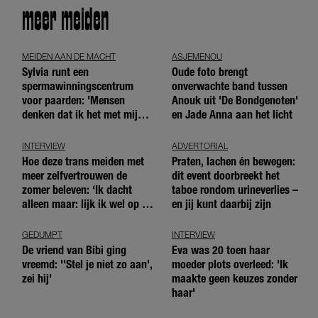
meer meiden
MEIDEN AAN DE MACHT
ASJEMENOU
Sylvia runt een
Oude foto brengt
spermawinningscentrum
onverwachte band tussen
voor paarden: 'Mensen
Anouk uit 'De Bondgenoten'
denken dat ik het met mijn
en Jade Anna aan het licht
blote handen doe'
INTERVIEW
ADVERTORIAL
Hoe deze trans meiden met
Praten, lachen én bewegen:
meer zelfvertrouwen de
dit event doorbreekt het
zomer beleven: ‘Ik dacht
taboe rondom urineverlies –
alleen maar: lijk ik wel op de
en jij kunt daarbij zijn
andere meiden?’
GEDUMPT
INTERVIEW
De vriend van Bibi ging
Eva was 20 toen haar
vreemd: ''Stel je niet zo aan',
moeder plots overleed: 'Ik
zei hij'
maakte geen keuzes zonder
haar'