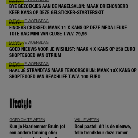
BYE BEZOEKJES AAN DE NAGELSALON: MAAK DRIEHONDERD
KEER KANS OP DEZE GELSTICKER-STARTERSKIT
DIT-WIL-JE WOENSDAG
FINGERS CROSSED: MAAK 11 X KANS OP DEZE MEGA LEUKE
TOTE BAG MINI VAN CLUSE T.W.V. 79,95
DIT-WIL-JE WOENSDAG
GOED NIEUWS VOOR JE WISHLIST: MAAK 4 X KANS OP 250 EURO
SHOPTEGOED VAN OTRIUM
DIT-WIL-JE WOENSDAG
HAAL JE STRANDTAS MAAR TEVOORSCHIJN: MAAK 10X KANS OP
SHOPTEGOED VAN BEACHLIFE T.W.V. 100 EURO
lifestyle
GOED OM TE WETEN
WIL JE WETEN
Kun je Haarlemmer Bruin (of
Doei pastel: dít is de nieuwe,
een andere tanning olie)
felle trendkleur deze zomer