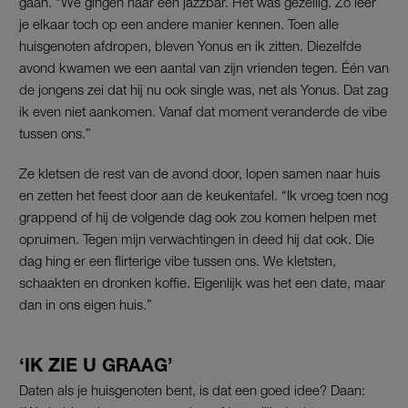
gaan. “We gingen naar een jazzbar. Het was gezellig. Zo leer
je elkaar toch op een andere manier kennen. Toen alle
huisgenoten afdropen, bleven Yonus en ik zitten. Diezelfde
avond kwamen we een aantal van zijn vrienden tegen. Één van
de jongens zei dat hij nu ook single was, net als Yonus. Dat zag
ik even niet aankomen. Vanaf dat moment veranderde de vibe
tussen ons.”
Ze kletsen de rest van de avond door, lopen samen naar huis
en zetten het feest door aan de keukentafel. “Ik vroeg toen nog
grappend of hij de volgende dag ook zou komen helpen met
opruimen. Tegen mijn verwachtingen in deed hij dat ook. Die
dag hing er een flirterige vibe tussen ons. We kletsten,
schaakten en dronken koffie. Eigenlijk was het een date, maar
dan in ons eigen huis.”
‘IK ZIE U GRAAG’
Daten als je huisgenoten bent, is dat een goed idee? Daan: