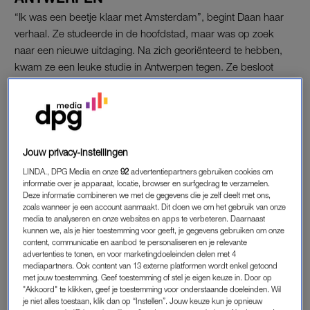
“Ik was een beetje klaar met Amsterdam”, begint Daan haar
verhaal. Ze studeerde in de hoofdstad, maar was op zoek
naar een nieuwe uitdaging. Na zich georiënteerd te hebben,
kwam ze een leuke studie in Antwerpen tegen. Ze besloot
naar de open dag te gaan en kort daarna ook om te verhuizen.
“Ik was al een tijdje op zoek naar een huis, maar het wilde niet
lukken. Mijn laatste bezichtiging was bij een pand met zes –
vier meiden en twee jongens. Ik moest de keuken en
badkamer delen, maar het was een prachtige kamer voor een
Jouw privacy-instellingen
goede prijs. Ik besloot ervoor te gaan.”
LINDA., DPG Media en onze
92
advertentiepartners gebruiken cookies om
informatie over je apparaat, locatie, browser en surfgedrag te verzamelen.
Een maand later staat ze met haar ouders en verhuisdozen in
Deze informatie combineren we met de gegevens die je zelf deelt met ons,
zoals wanneer je een account aanmaakt. Dit doen we om het gebruik van onze
België. “Terwijl we alles naar boven brachten, kwam ik Yonus –
media te analyseren en onze websites en apps te verbeteren. Daarnaast
een van mijn zes huisgenoten – tegen op de trap. Mijn moeder
kunnen we, als je hier toestemming voor geeft, je gegevens gebruiken om onze
content, communicatie en aanbod te personaliseren en je relevante
maakte de opmerking dat het een knappe jongen was. Ik was
advertenties te tonen, en voor marketingdoeleinden delen met 4
daar niet zo mee bezig. Sterker nog: ik was op dat moment zó
mediapartners. Ook content van 13 externe platformen wordt enkel getoond
met jouw toestemming. Geef toestemming of stel je eigen keuze in. Door op
klaar met de liefde dat ik niets van mannen moest hebben.
"Akkoord" te klikken, geef je toestemming voor onderstaande doeleinden. Wil
Voor mij was Yonus dus geen optie – al moet ik eerlijk
je niet alles toestaan, klik dan op “Instellen”. Jouw keuze kun je opnieuw