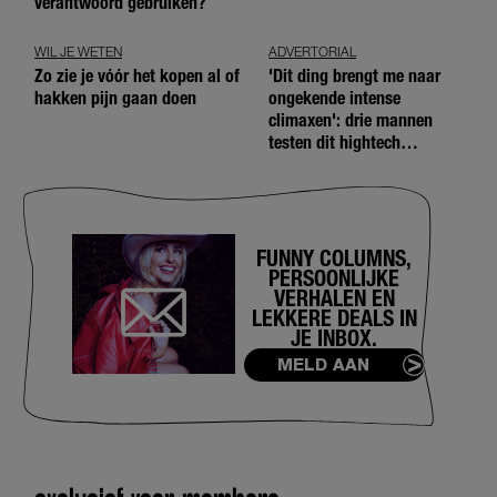
verantwoord gebruiken?
WIL JE WETEN
ADVERTORIAL
Zo zie je vóór het kopen al of
'Dit ding brengt me naar
hakken pijn gaan doen
ongekende intense
climaxen': drie mannen
testen dit hightech
seksspeeltje
FUNNY COLUMNS,
PERSOONLIJKE
VERHALEN EN
LEKKERE DEALS IN
JE INBOX.
MELD AAN