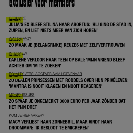
exclusief voor members
GEDUMPT
JULIA’S EX BLEEF STIL NA HAAR ABORTUS: ‘HIJ GING DE STAD IN,
ZUIPEN, EN LIET NIETS MEER VAN ZICH HOREN’
WAT DE FAQ?
ZO MAAK JE (BELANGRIJKE) KEUZES MET ZELFVERTROUWEN
INTERVIEW
DARLENE VERLOOR HAAR TEEN OP BALI: 'MIJN VRIEND BLEEF
ACHTER OM 'M TE ZOEKEN'
ROYALTY VERSLAGGEVER SAM HOEVENAAR
ZO DEALEN PRINSESSEN MET RODDELS OVER HUN PRIVÉLEVEN:
'MANTRA IS NOOIT KLAGEN EN NOOIT REAGEREN'
MONEY ISSUES
ZO SPAAR JE ONGEMERKT 3000 EURO PER JAAR ZÓNDER DAT
HET PIJN DOET
KOM JE HIER VAKER?
MACY VERLIEST HAAR ZONNEBRIL, MAAR VINDT HAAR
DROOMMAN: 'IK BESLOOT TE EMIGREREN'