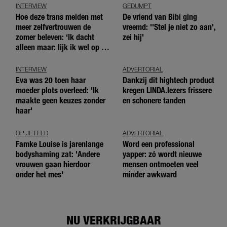
INTERVIEW
GEDUMPT
Hoe deze trans meiden met
De vriend van Bibi ging
meer zelfvertrouwen de
vreemd: ''Stel je niet zo aan',
zomer beleven: ‘Ik dacht
zei hij'
alleen maar: lijk ik wel op de
andere meiden?’
INTERVIEW
ADVERTORIAL
Eva was 20 toen haar
Dankzij dit hightech product
moeder plots overleed: 'Ik
kregen LINDA.lezers frissere
maakte geen keuzes zonder
en schonere tanden
haar'
OP JE FEED
ADVERTORIAL
Famke Louise is jarenlange
Word een professional
bodyshaming zat: 'Andere
yapper: zó wordt nieuwe
vrouwen gaan hierdoor
mensen ontmoeten veel
onder het mes'
minder awkward
NU VERKRIJGBAAR