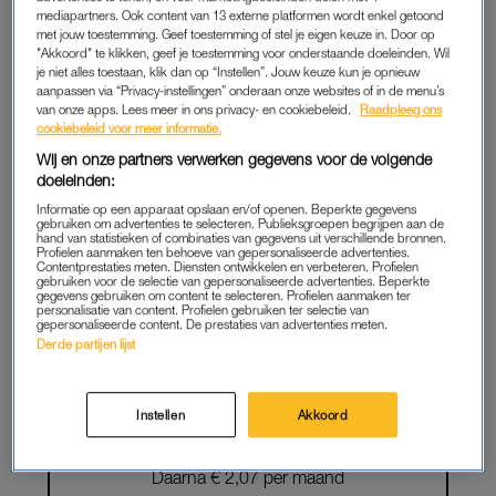
mediapartners. Ook content van 13 externe platformen wordt enkel getoond
LEES VERDER ALS
met jouw toestemming. Geef toestemming of stel je eigen keuze in. Door op
"Akkoord" te klikken, geef je toestemming voor onderstaande doeleinden. Wil
MEMBER
je niet alles toestaan, klik dan op “Instellen”. Jouw keuze kun je opnieuw
aanpassen via “Privacy-instellingen” onderaan onze websites of in de menu’s
van onze apps. Lees meer in ons privacy- en cookiebeleid.
Raadpleeg ons
cookiebeleid voor meer informatie.
Onbeperkt toegang tot alle artikelen
Wij en onze partners verwerken gegevens voor de volgende
doeleinden:
De chillste deals: win een e-reader of
Informatie op een apparaat opslaan en/of openen. Beperkte gegevens
elektrische fiets
gebruiken om advertenties te selecteren. Publieksgroepen begrijpen aan de
hand van statistieken of combinaties van gegevens uit verschillende bronnen.
Profielen aanmaken ten behoeve van gepersonaliseerde advertenties.
Lees LINDA.meiden online
Contentprestaties meten. Diensten ontwikkelen en verbeteren. Profielen
gebruiken voor de selectie van gepersonaliseerde advertenties. Beperkte
gegevens gebruiken om content te selecteren. Profielen aanmaken ter
Geen gedoe: iedere maand
personalisatie van content. Profielen gebruiken ter selectie van
gepersonaliseerde content. De prestaties van advertenties meten.
opzegbaar
Derde partijen lijst
START GRATIS
Instellen
Akkoord
MAAND
Daarna € 2,07 per maand