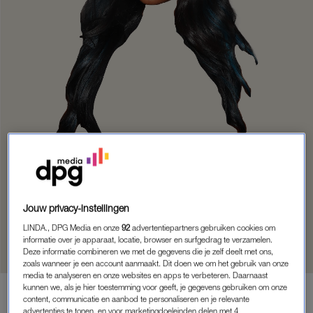
Jouw privacy-instellingen
STOM!
DIT VINDT KIMBERLY ASANTE
LINDA., DPG Media en onze
92
advertentiepartners gebruiken cookies om
ALLEMAAL STOM!
informatie over je apparaat, locatie, browser en surfgedrag te verzamelen.
Deze informatie combineren we met de gegevens die je zelf deelt met ons,
zoals wanneer je een account aanmaakt. Dit doen we om het gebruik van onze
media te analyseren en onze websites en apps te verbeteren. Daarnaast
kunnen we, als je hier toestemming voor geeft, je gegevens gebruiken om onze
content, communicatie en aanbod te personaliseren en je relevante
MEMBER
advertenties te tonen, en voor marketingdoeleinden delen met 4