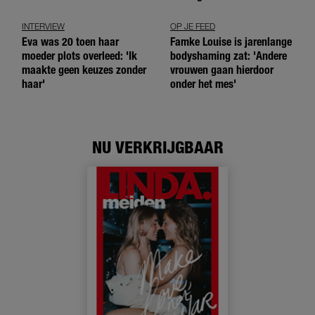
meer'
INTERVIEW
OP JE FEED
Eva was 20 toen haar
Famke Louise is jarenlange
moeder plots overleed: 'Ik
bodyshaming zat: 'Andere
maakte geen keuzes zonder
vrouwen gaan hierdoor
haar'
onder het mes'
NU VERKRIJGBAAR