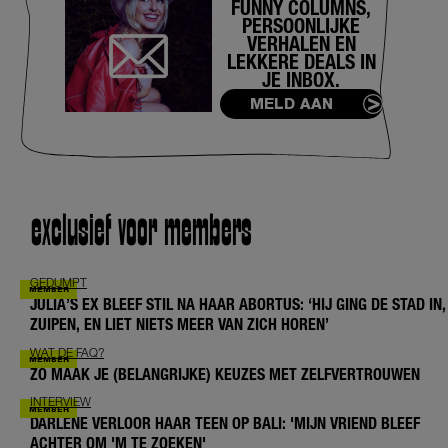
FUNNY COLUMNS,
PERSOONLIJKE
VERHALEN EN
LEKKERE DEALS IN
JE INBOX.
MELD AAN
exclusief voor members
GEDUMPT
JULIA’S EX BLEEF STIL NA HAAR ABORTUS: ‘HIJ GING DE STAD IN,
ZUIPEN, EN LIET NIETS MEER VAN ZICH HOREN’
WAT DE FAQ?
ZO MAAK JE (BELANGRIJKE) KEUZES MET ZELFVERTROUWEN
INTERVIEW
DARLENE VERLOOR HAAR TEEN OP BALI: 'MIJN VRIEND BLEEF
ACHTER OM 'M TE ZOEKEN'