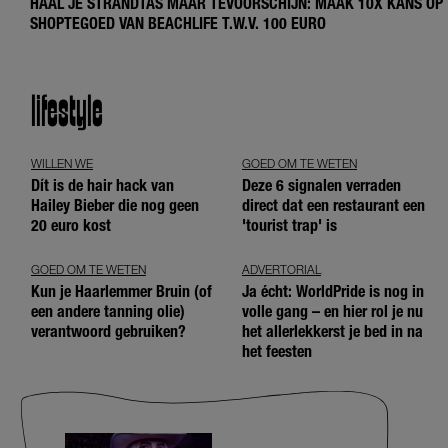
HAAL JE STRANDTAS MAAR TEVOORSCHIJN: MAAK 10X KANS OP
SHOPTEGOED VAN BEACHLIFE T.W.V. 100 EURO
lifestyle
WILLEN WE
GOED OM TE WETEN
Dít is de hair hack van
Deze 6 signalen verraden
Hailey Bieber die nog geen
direct dat een restaurant een
20 euro kost
'tourist trap' is
GOED OM TE WETEN
ADVERTORIAL
Kun je Haarlemmer Bruin (of
Ja écht: WorldPride is nog in
een andere tanning olie)
volle gang – en hier rol je nu
verantwoord gebruiken?
het allerlekkerst je bed in na
het feesten