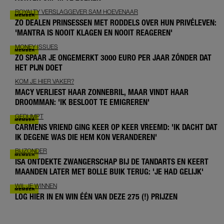
ROYALTY VERSLAGGEVER SAM HOEVENAAR
ZO DEALEN PRINSESSEN MET RODDELS OVER HUN PRIVÉLEVEN:
'MANTRA IS NOOIT KLAGEN EN NOOIT REAGEREN'
MONEY ISSUES
ZO SPAAR JE ONGEMERKT 3000 EURO PER JAAR ZÓNDER DAT
HET PIJN DOET
KOM JE HIER VAKER?
MACY VERLIEST HAAR ZONNEBRIL, MAAR VINDT HAAR
DROOMMAN: 'IK BESLOOT TE EMIGREREN'
GEDUMPT
CARMENS VRIEND GING KEER OP KEER VREEMD: 'IK DACHT DAT
IK DEGENE WAS DIE HEM KON VERANDEREN'
BIJZONDER
ISA ONTDEKTE ZWANGERSCHAP BIJ DE TANDARTS EN KEERT
MAANDEN LATER MET BOLLE BUIK TERUG: 'JE HAD GELIJK'
WIL JE WINNEN
LOG HIER IN EN WIN ÉÉN VAN DEZE 275 (!) PRIJZEN