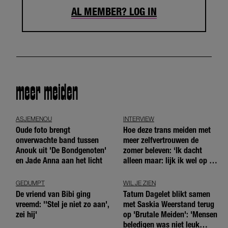
AL MEMBER? LOG IN
meer meiden
ASJEMENOU
INTERVIEW
Oude foto brengt
Hoe deze trans meiden met
onverwachte band tussen
meer zelfvertrouwen de
Anouk uit 'De Bondgenoten'
zomer beleven: ‘Ik dacht
en Jade Anna aan het licht
alleen maar: lijk ik wel op de
andere meiden?’
GEDUMPT
WIL JE ZIEN
De vriend van Bibi ging
Tatum Dagelet blikt samen
vreemd: ''Stel je niet zo aan',
met Saskia Weerstand terug
zei hij'
op 'Brutale Meiden': 'Mensen
beledigen was niet leuk