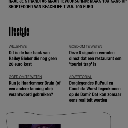
HAAL JE STRANDTAS MAAR TEVOORSCHIJN: MAAK 10X KANS OP
SHOPTEGOED VAN BEACHLIFE T.W.V. 100 EURO
lifestyle
WILLEN WE
GOED OM TE WETEN
Dít is de hair hack van
Deze 6 signalen verraden
Hailey Bieber die nog geen
direct dat een restaurant een
20 euro kost
'tourist trap' is
GOED OM TE WETEN
ADVERTORIAL
Kun je Haarlemmer Bruin (of
Draglegendes RuPaul en
een andere tanning olie)
Conchita Wurst tegenkomen
verantwoord gebruiken?
op de Dam? Dat kan zomaar
eens realiteit worden