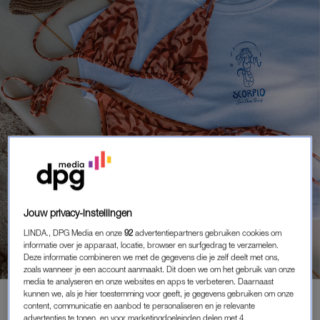
DIT-WIL-JE WOENSDAG
Jouw privacy-instellingen
CHANNEL JE INNER SURFERGIRL: WIN
LINDA., DPG Media en onze
92
advertentiepartners gebruiken cookies om
EEN BEACHY KLEDINGSET T.W.V. 215
informatie over je apparaat, locatie, browser en surfgedrag te verzamelen.
EURO VAN DÍT SWIMWEARMERK
Deze informatie combineren we met de gegevens die je zelf deelt met ons,
zoals wanneer je een account aanmaakt. Dit doen we om het gebruik van onze
media te analyseren en onze websites en apps te verbeteren. Daarnaast
kunnen we, als je hier toestemming voor geeft, je gegevens gebruiken om onze
content, communicatie en aanbod te personaliseren en je relevante
MEMBER
advertenties te tonen, en voor marketingdoeleinden delen met 4