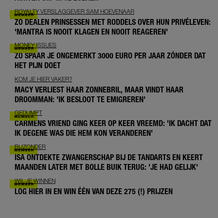
ROYALTY VERSLAGGEVER SAM HOEVENAAR
ZO DEALEN PRINSESSEN MET RODDELS OVER HUN PRIVÉLEVEN:
'MANTRA IS NOOIT KLAGEN EN NOOIT REAGEREN'
MONEY ISSUES
ZO SPAAR JE ONGEMERKT 3000 EURO PER JAAR ZÓNDER DAT
HET PIJN DOET
KOM JE HIER VAKER?
MACY VERLIEST HAAR ZONNEBRIL, MAAR VINDT HAAR
DROOMMAN: 'IK BESLOOT TE EMIGREREN'
GEDUMPT
CARMENS VRIEND GING KEER OP KEER VREEMD: 'IK DACHT DAT
IK DEGENE WAS DIE HEM KON VERANDEREN'
BIJZONDER
ISA ONTDEKTE ZWANGERSCHAP BIJ DE TANDARTS EN KEERT
MAANDEN LATER MET BOLLE BUIK TERUG: 'JE HAD GELIJK'
WIL JE WINNEN
LOG HIER IN EN WIN ÉÉN VAN DEZE 275 (!) PRIJZEN