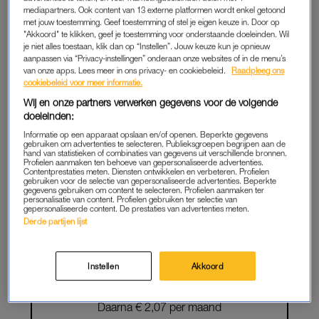
mediapartners. Ook content van 13 externe platformen wordt enkel getoond
LEES VERDER ALS
met jouw toestemming. Geef toestemming of stel je eigen keuze in. Door op
"Akkoord" te klikken, geef je toestemming voor onderstaande doeleinden. Wil
MEMBER
je niet alles toestaan, klik dan op “Instellen”. Jouw keuze kun je opnieuw
aanpassen via “Privacy-instellingen” onderaan onze websites of in de menu’s
van onze apps. Lees meer in ons privacy- en cookiebeleid.
Raadpleeg ons
cookiebeleid voor meer informatie.
Onbeperkt toegang tot alle artikelen
Wij en onze partners verwerken gegevens voor de volgende
doeleinden:
De chillste deals: win een e-reader of
Informatie op een apparaat opslaan en/of openen. Beperkte gegevens
elektrische fiets
gebruiken om advertenties te selecteren. Publieksgroepen begrijpen aan de
hand van statistieken of combinaties van gegevens uit verschillende bronnen.
Profielen aanmaken ten behoeve van gepersonaliseerde advertenties.
Lees LINDA.meiden online
Contentprestaties meten. Diensten ontwikkelen en verbeteren. Profielen
gebruiken voor de selectie van gepersonaliseerde advertenties. Beperkte
gegevens gebruiken om content te selecteren. Profielen aanmaken ter
Geen gedoe: iedere maand
personalisatie van content. Profielen gebruiken ter selectie van
gepersonaliseerde content. De prestaties van advertenties meten.
opzegbaar
Derde partijen lijst
START GRATIS
Instellen
Akkoord
MAAND
Daarna € 2,07 per maand