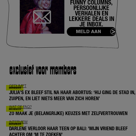
FUNNY COLUMNS,
PERSOONLIJKE
VERHALEN EN
LEKKERE DEALS IN
JE INBOX.
MELD AAN
exclusief voor members
GEDUMPT
JULIA’S EX BLEEF STIL NA HAAR ABORTUS: ‘HIJ GING DE STAD IN,
ZUIPEN, EN LIET NIETS MEER VAN ZICH HOREN’
WAT DE FAQ?
ZO MAAK JE (BELANGRIJKE) KEUZES MET ZELFVERTROUWEN
INTERVIEW
DARLENE VERLOOR HAAR TEEN OP BALI: 'MIJN VRIEND BLEEF
ACHTER OM 'M TE ZOEKEN'