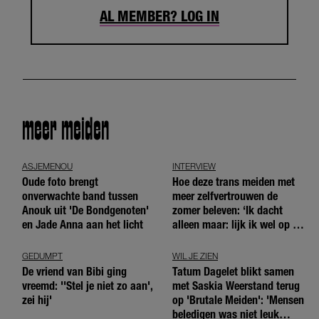
AL MEMBER? LOG IN
meer meiden
ASJEMENOU
INTERVIEW
Oude foto brengt
Hoe deze trans meiden met
onverwachte band tussen
meer zelfvertrouwen de
Anouk uit 'De Bondgenoten'
zomer beleven: ‘Ik dacht
en Jade Anna aan het licht
alleen maar: lijk ik wel op de
andere meiden?’
GEDUMPT
WIL JE ZIEN
De vriend van Bibi ging
Tatum Dagelet blikt samen
vreemd: ''Stel je niet zo aan',
met Saskia Weerstand terug
zei hij'
op 'Brutale Meiden': 'Mensen
beledigen was niet leuk