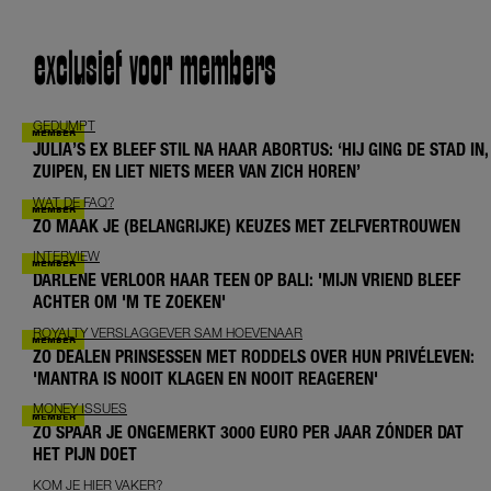
exclusief voor members
GEDUMPT
JULIA’S EX BLEEF STIL NA HAAR ABORTUS: ‘HIJ GING DE STAD IN,
ZUIPEN, EN LIET NIETS MEER VAN ZICH HOREN’
WAT DE FAQ?
ZO MAAK JE (BELANGRIJKE) KEUZES MET ZELFVERTROUWEN
INTERVIEW
DARLENE VERLOOR HAAR TEEN OP BALI: 'MIJN VRIEND BLEEF
ACHTER OM 'M TE ZOEKEN'
ROYALTY VERSLAGGEVER SAM HOEVENAAR
ZO DEALEN PRINSESSEN MET RODDELS OVER HUN PRIVÉLEVEN:
'MANTRA IS NOOIT KLAGEN EN NOOIT REAGEREN'
MONEY ISSUES
ZO SPAAR JE ONGEMERKT 3000 EURO PER JAAR ZÓNDER DAT
HET PIJN DOET
KOM JE HIER VAKER?