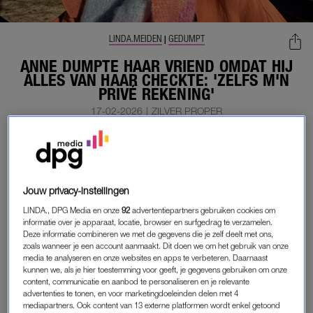
LINDA.MEIDEN
GEDUMPT
|
ANNE DUMPTE HAAR VRIEND OMDAT HIJ
ÁLLES VAN HAAR CHECKTE: 'ZELFS M'N
PRIVÉ REKENING'
17-02-2026
|
ZILVER PROPER
MEMBER
LEES VERDER ALS
Jouw privacy-instellingen
MEMBER
LINDA., DPG Media en onze
92
advertentiepartners gebruiken cookies om
informatie over je apparaat, locatie, browser en surfgedrag te verzamelen.
Deze informatie combineren we met de gegevens die je zelf deelt met ons,
zoals wanneer je een account aanmaakt. Dit doen we om het gebruik van onze
Onbeperkt toegang tot alle artikelen
media te analyseren en onze websites en apps te verbeteren. Daarnaast
kunnen we, als je hier toestemming voor geeft, je gegevens gebruiken om onze
De chillste deals: win een e-reader of
content, communicatie en aanbod te personaliseren en je relevante
advertenties te tonen, en voor marketingdoeleinden delen met 4
elektrische fiets
mediapartners. Ook content van 13 externe platformen wordt enkel getoond