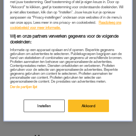
met jouw toestemming. Geef toestemming of stel je eigen keuze in. Door op
Lees LINDA.meiden online
"Akkoord" te klikken, geef je toestemming voor onderstaande doeleinden. Wil
je niet alles toestaan, klik dan op “Instellen”. Jouw keuze kun je opnieuw
aanpassen via “Privacy-instellingen” onderaan onze websites of in de menu’s
Geen gedoe: iedere maand
van onze apps. Lees meer in ons privacy- en cookiebeleid.
Raadpleeg ons
opzegbaar
cookiebeleid voor meer informatie.
Wij en onze partners verwerken gegevens voor de volgende
doeleinden:
START GRATIS
Informatie op een apparaat opslaan en/of openen. Beperkte gegevens
MAAND
gebruiken om advertenties te selecteren. Publieksgroepen begrijpen aan de
hand van statistieken of combinaties van gegevens uit verschillende bronnen.
Profielen aanmaken ten behoeve van gepersonaliseerde advertenties.
Daarna € 2,07 per maand
Contentprestaties meten. Diensten ontwikkelen en verbeteren. Profielen
gebruiken voor de selectie van gepersonaliseerde advertenties. Beperkte
gegevens gebruiken om content te selecteren. Profielen aanmaken ter
AL MEMBER? LOG IN
personalisatie van content. Profielen gebruiken ter selectie van
gepersonaliseerde content. De prestaties van advertenties meten.
Derde partijen lijst
Instellen
Akkoord
GOED ARTIKEL? DELEN MAAR.