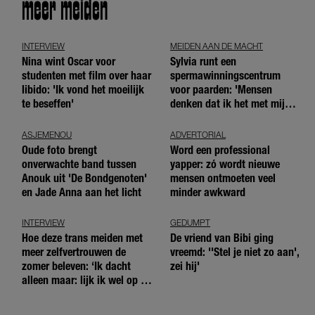
meer meiden
INTERVIEW
MEIDEN AAN DE MACHT
Nina wint Oscar voor
Sylvia runt een
studenten met film over haar
spermawinningscentrum
libido: 'Ik vond het moeilijk
voor paarden: 'Mensen
te beseffen'
denken dat ik het met mijn
blote handen doe'
ASJEMENOU
ADVERTORIAL
Oude foto brengt
Word een professional
onverwachte band tussen
yapper: zó wordt nieuwe
Anouk uit 'De Bondgenoten'
mensen ontmoeten veel
en Jade Anna aan het licht
minder awkward
INTERVIEW
GEDUMPT
Hoe deze trans meiden met
De vriend van Bibi ging
meer zelfvertrouwen de
vreemd: ''Stel je niet zo aan',
zomer beleven: ‘Ik dacht
zei hij'
alleen maar: lijk ik wel op de
andere meiden?’