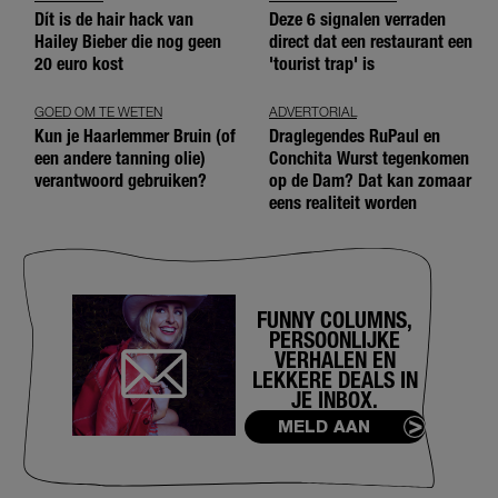
Dít is de hair hack van
Deze 6 signalen verraden
Hailey Bieber die nog geen
direct dat een restaurant een
20 euro kost
'tourist trap' is
GOED OM TE WETEN
ADVERTORIAL
Kun je Haarlemmer Bruin (of
Draglegendes RuPaul en
een andere tanning olie)
Conchita Wurst tegenkomen
verantwoord gebruiken?
op de Dam? Dat kan zomaar
eens realiteit worden
FUNNY COLUMNS,
PERSOONLIJKE
VERHALEN EN
LEKKERE DEALS IN
JE INBOX.
MELD AAN