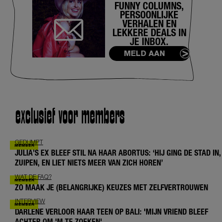
FUNNY COLUMNS,
PERSOONLIJKE
VERHALEN EN
LEKKERE DEALS IN
JE INBOX.
MELD AAN
exclusief voor members
GEDUMPT
JULIA’S EX BLEEF STIL NA HAAR ABORTUS: ‘HIJ GING DE STAD IN,
ZUIPEN, EN LIET NIETS MEER VAN ZICH HOREN’
WAT DE FAQ?
ZO MAAK JE (BELANGRIJKE) KEUZES MET ZELFVERTROUWEN
INTERVIEW
DARLENE VERLOOR HAAR TEEN OP BALI: 'MIJN VRIEND BLEEF
ACHTER OM 'M TE ZOEKEN'