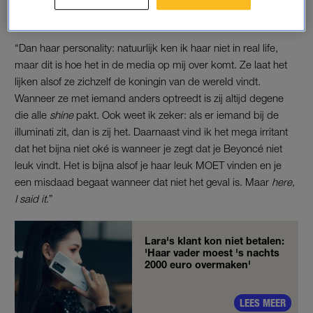
muziek is nog precies hetzelfde.”
“Dan haar personality: natuurlijk ken ik haar niet in real life,
maar dit is hoe het in de media op mij over komt. Ze laat het
lijken alsof ze zichzelf de koningin van de wereld vindt.
Wanneer ze met iemand anders optreedt is zij altijd degene
die alle
shine
pakt. Ook weet ik zeker: als er iemand bij de
illuminati zit, dan is zij het. Daarnaast vind ik het mega irritant
dat het bijna niet oké is wanneer je zegt dat je Beyoncé niet
leuk vindt. Het is bijna alsof je haar leuk MOET vinden en je
een misdaad begaat wanneer dat niet het geval is. Maar
here,
I said it
.”
Lara's klant kon niet betalen:
'Haar vader moest 's nachts
2000 euro overmaken'
LEES MEER