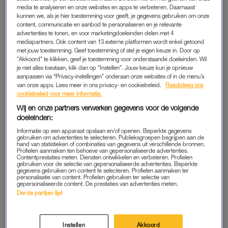
Waarom vind je dat?
media te analyseren en onze websites en apps te verbeteren. Daarnaast
kunnen we, als je hier toestemming voor geeft, je gegevens gebruiken om onze
“Het lijkt wel alsof Beyoncé een trucje heeft ontdekt dat werkt,
content, communicatie en aanbod te personaliseren en je relevante
advertenties te tonen, en voor marketingdoeleinden delen met 4
en nooit meer iets anders is gaan doen. Alle nummers lijken op
mediapartners. Ook content van 13 externe platformen wordt enkel getoond
elkaar, ze schreeuwt altijd heel hard en het is gewoon echt
met jouw toestemming. Geef toestemming of stel je eigen keuze in. Door op
"Akkoord" te klikken, geef je toestemming voor onderstaande doeleinden. Wil
geen spannende muziek.”
je niet alles toestaan, klik dan op “Instellen”. Jouw keuze kun je opnieuw
aanpassen via “Privacy-instellingen” onderaan onze websites of in de menu’s
Spreek je deze mening ook uit?
van onze apps. Lees meer in ons privacy- en cookiebeleid.
Raadpleeg ons
cookiebeleid voor meer informatie.
“Het is niet dat ik ermee te koop loop, maar als iemand me
Wij en onze partners verwerken gegevens voor de volgende
doeleinden:
vraagt: ‘Zet eens een nummer van Beyoncé aan’, dan zeg ik
simpelweg ‘nee’. Het gaat gewoon tegen mijn principes in.
Informatie op een apparaat opslaan en/of openen. Beperkte gegevens
gebruiken om advertenties te selecteren. Publieksgroepen begrijpen aan de
Soms laat ik het ook uit het niets vallen, maar dat is meer om
hand van statistieken of combinaties van gegevens uit verschillende bronnen.
Profielen aanmaken ten behoeve van gepersonaliseerde advertenties.
een beetje te shockeren.”
Contentprestaties meten. Diensten ontwikkelen en verbeteren. Profielen
gebruiken voor de selectie van gepersonaliseerde advertenties. Beperkte
gegevens gebruiken om content te selecteren. Profielen aanmaken ter
personalisatie van content. Profielen gebruiken ter selectie van
gepersonaliseerde content. De prestaties van advertenties meten.
ILLUMINATI
Derde partijen lijst
“Vroeger vond ik sommige liedjes van Beyoncé nog wel leuk.
Maar die tijden zijn voorbij. Het is voor mijn gevoel al een eeuw
Instellen
Akkoord
geleden dat ik stond te dansen op
Sweet Dreams
, maar haar