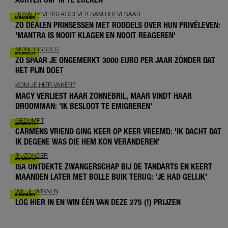
ROYALTY VERSLAGGEVER SAM HOEVENAAR
ZO DEALEN PRINSESSEN MET RODDELS OVER HUN PRIVÉLEVEN:
'MANTRA IS NOOIT KLAGEN EN NOOIT REAGEREN'
MONEY ISSUES
ZO SPAAR JE ONGEMERKT 3000 EURO PER JAAR ZÓNDER DAT
HET PIJN DOET
KOM JE HIER VAKER?
MACY VERLIEST HAAR ZONNEBRIL, MAAR VINDT HAAR
DROOMMAN: 'IK BESLOOT TE EMIGREREN'
GEDUMPT
CARMENS VRIEND GING KEER OP KEER VREEMD: 'IK DACHT DAT
IK DEGENE WAS DIE HEM KON VERANDEREN'
BIJZONDER
ISA ONTDEKTE ZWANGERSCHAP BIJ DE TANDARTS EN KEERT
MAANDEN LATER MET BOLLE BUIK TERUG: 'JE HAD GELIJK'
WIL JE WINNEN
LOG HIER IN EN WIN ÉÉN VAN DEZE 275 (!) PRIJZEN