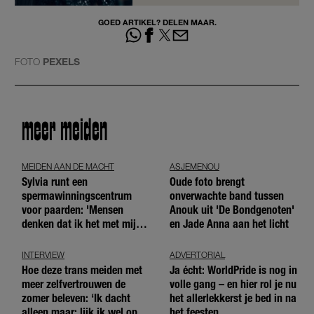
GOED ARTIKEL? DELEN MAAR.
FOTO
PEXELS
meer meiden
MEIDEN AAN DE MACHT
ASJEMENOU
Sylvia runt een
Oude foto brengt
spermawinningscentrum
onverwachte band tussen
voor paarden: 'Mensen
Anouk uit 'De Bondgenoten'
denken dat ik het met mijn
en Jade Anna aan het licht
blote handen doe'
INTERVIEW
ADVERTORIAL
Hoe deze trans meiden met
Ja écht: WorldPride is nog in
meer zelfvertrouwen de
volle gang – en hier rol je nu
zomer beleven: ‘Ik dacht
het allerlekkerst je bed in na
alleen maar: lijk ik wel op de
het feesten