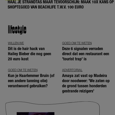
HAAL JE STRANDTAS MAAR TEVOORSCHIJN: MAAK 10X KANS OP
SHOPTEGOED VAN BEACHLIFE T.W.V. 100 EURO
lifestyle
WILLEN WE
GOED OM TE WETEN
Dít is de hair hack van
Deze 6 signalen verraden
Hailey Bieber die nog geen
direct dat een restaurant een
20 euro kost
'tourist trap' is
GOED OM TE WETEN
ADVERTORIAL
Kun je Haarlemmer Bruin (of
Amaya zat vast op Madeira
een andere tanning olie)
door noodweer: 'We zaten op
verantwoord gebruiken?
de grond tussen honderden
gestrande reizigers'