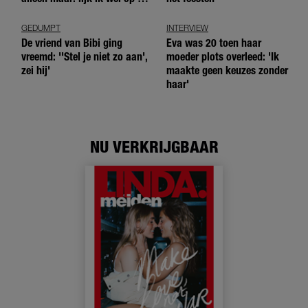
andere meiden?’
GEDUMPT
INTERVIEW
De vriend van Bibi ging
Eva was 20 toen haar
vreemd: ''Stel je niet zo aan',
moeder plots overleed: 'Ik
zei hij'
maakte geen keuzes zonder
haar'
NU VERKRIJGBAAR