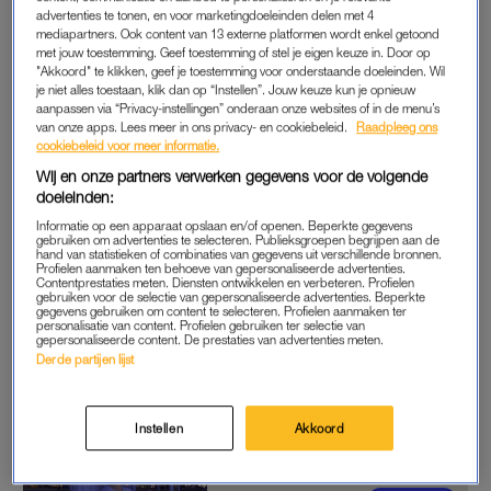
advertenties te tonen, en voor marketingdoeleinden delen met 4
‘wandeling om de druk laag te houden’. Ze spraken af bij een
mediapartners. Ook content van 13 externe platformen wordt enkel getoond
brug in Rotterdam-Zuid. Hij kwam iets te vroeg, zij iets te laat.
met jouw toestemming. Geef toestemming of stel je eigen keuze in. Door op
"Akkoord" te klikken, geef je toestemming voor onderstaande doeleinden. Wil
Hij had een zwart bomberjack aan en keek alsof hij al spijt had
je niet alles toestaan, klik dan op “Instellen”. Jouw keuze kun je opnieuw
van alles wat hij nog ging zeggen.
aanpassen via “Privacy-instellingen” onderaan onze websites of in de menu’s
van onze apps. Lees meer in ons privacy- en cookiebeleid.
Raadpleeg ons
cookiebeleid voor meer informatie.
Toch liep het gesprek makkelijk zodra ze eenmaal naast
Wij en onze partners verwerken gegevens voor de volgende
elkaar liepen. Ze aten friet uit een zak en deelden cola alsof ze
doeleinden:
elkaar al langer kenden dan drie dagen. Emre vertelde dat hij
Informatie op een apparaat opslaan en/of openen. Beperkte gegevens
op Hinge zat omdat hij niet per se op Turkse meisjes viel.
gebruiken om advertenties te selecteren. Publieksgroepen begrijpen aan de
hand van statistieken of combinaties van gegevens uit verschillende bronnen.
Tegelijk wist hij dat zijn familie het niet goed zou vinden dat hij
Profielen aanmaken ten behoeve van gepersonaliseerde advertenties.
Contentprestaties meten. Diensten ontwikkelen en verbeteren. Profielen
op Hinge zat en dat een niet-Turks meisje thuis eigenlijk niet
gebruiken voor de selectie van gepersonaliseerde advertenties. Beperkte
als optie werd gezien. Tara was zijn eerste date ooit en dat
gegevens gebruiken om content te selecteren. Profielen aanmaken ter
personalisatie van content. Profielen gebruiken ter selectie van
vond ze ergens juist héél cute.
gepersonaliseerde content. De prestaties van advertenties meten.
Derde partijen lijst
Joosje zou met haar vriend
naar Seoul verhuizen, tot hij
Instellen
Akkoord
het de dag ervoor uitmaakte:
'M’n hele leven stortte in'