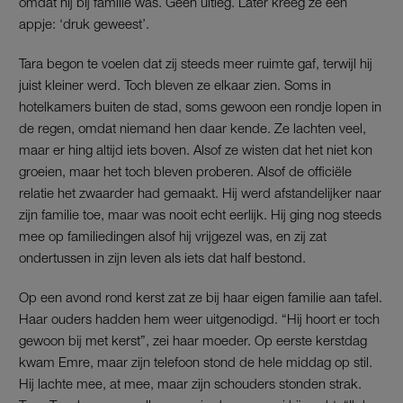
omdat hij bij familie was. Geen uitleg. Later kreeg ze een
appje: ‘druk geweest’.
Tara begon te voelen dat zij steeds meer ruimte gaf, terwijl hij
juist kleiner werd. Toch bleven ze elkaar zien. Soms in
hotelkamers buiten de stad, soms gewoon een rondje lopen in
de regen, omdat niemand hen daar kende. Ze lachten veel,
maar er hing altijd iets boven. Alsof ze wisten dat het niet kon
groeien, maar het toch bleven proberen. Alsof de officiële
relatie het zwaarder had gemaakt. Hij werd afstandelijker naar
zijn familie toe, maar was nooit echt eerlijk. Hij ging nog steeds
mee op familiedingen alsof hij vrijgezel was, en zij zat
ondertussen in zijn leven als iets dat half bestond.
Op een avond rond kerst zat ze bij haar eigen familie aan tafel.
Haar ouders hadden hem weer uitgenodigd. “Hij hoort er toch
gewoon bij met kerst”, zei haar moeder. Op eerste kerstdag
kwam Emre, maar zijn telefoon stond de hele middag op stil.
Hij lachte mee, at mee, maar zijn schouders stonden strak.