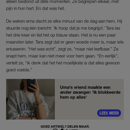
alleen bestond uit stille momenten. Ze begrepen elkaar, met
pijn in hun hart. En dat was het.
De weken erna dacht ze elke minuut van de dag aan hem. Hij
stuurde nog één bericht: ‘Ik hoop dat je me begrijpt.’ Tara las
het drie keer en liet het op blauw staan. Het is nu een paar
maanden later. Tara zegt dat er geen woede meer is, maar iets
ertussenin. “Het was echt”, zegt ze, “maar niet leefbaar.” Ze
snapt hem, maar kan niet meer voor hem gaan. “En eerlijk”,
vertelt ze, “ik denk dat het het moeilijkste is dat alles gewoon
goed voelde.”
Uma's vriend maakte een
ander zwanger: 'Ik blokkeerde
hem op alles'
LEES MEER
GOED ARTIKEL? DELEN MAAR.