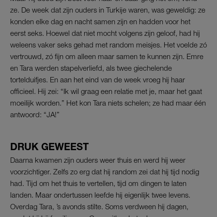
ze. De week dat zijn ouders in Turkije waren, was geweldig: ze
konden elke dag en nacht samen zijn en hadden voor het
eerst seks. Hoewel dat niet mocht volgens zijn geloof, had hij
weleens vaker seks gehad met random meisjes. Het voelde zó
vertrouwd, zó fijn om alleen maar samen te kunnen zijn. Emre
en Tara werden stapelverliefd, als twee giechelende
tortelduifjes. En aan het eind van de week vroeg hij haar
officieel. Hij zei: “Ik wil graag een relatie met je, maar het gaat
moeilijk worden.” Het kon Tara niets schelen; ze had maar één
antwoord: “JA!”
DRUK GEWEEST
Daarna kwamen zijn ouders weer thuis en werd hij weer
voorzichtiger. Zelfs zo erg dat hij random zei dat hij tijd nodig
had. Tijd om het thuis te vertellen, tijd om dingen te laten
landen. Maar ondertussen leefde hij eigenlijk twee levens.
Overdag Tara, ’s avonds stilte. Soms verdween hij dagen,