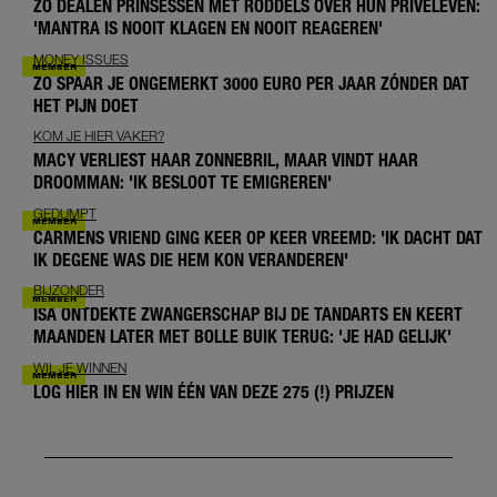
ZO DEALEN PRINSESSEN MET RODDELS OVER HUN PRIVÉLEVEN:
'MANTRA IS NOOIT KLAGEN EN NOOIT REAGEREN'
MONEY ISSUES
ZO SPAAR JE ONGEMERKT 3000 EURO PER JAAR ZÓNDER DAT
HET PIJN DOET
KOM JE HIER VAKER?
MACY VERLIEST HAAR ZONNEBRIL, MAAR VINDT HAAR
DROOMMAN: 'IK BESLOOT TE EMIGREREN'
GEDUMPT
CARMENS VRIEND GING KEER OP KEER VREEMD: 'IK DACHT DAT
IK DEGENE WAS DIE HEM KON VERANDEREN'
BIJZONDER
ISA ONTDEKTE ZWANGERSCHAP BIJ DE TANDARTS EN KEERT
MAANDEN LATER MET BOLLE BUIK TERUG: 'JE HAD GELIJK'
WIL JE WINNEN
LOG HIER IN EN WIN ÉÉN VAN DEZE 275 (!) PRIJZEN