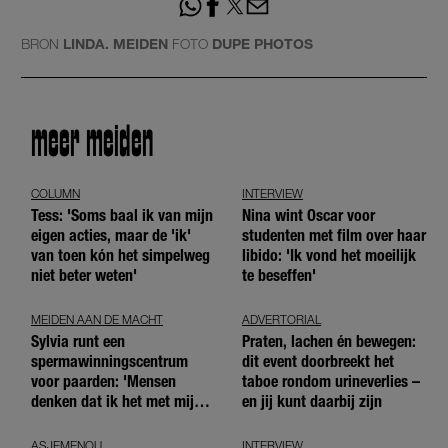
BRON
LINDA. MEIDEN
FOTO
DUPE PHOTOS
meer meiden
COLUMN
INTERVIEW
Tess: 'Soms baal ik van mijn
Nina wint Oscar voor
eigen acties, maar de 'ik'
studenten met film over haar
van toen kón het simpelweg
libido: 'Ik vond het moeilijk
niet beter weten'
te beseffen'
MEIDEN AAN DE MACHT
ADVERTORIAL
Sylvia runt een
Praten, lachen én bewegen:
spermawinningscentrum
dit event doorbreekt het
voor paarden: 'Mensen
taboe rondom urineverlies –
denken dat ik het met mijn
en jij kunt daarbij zijn
blote handen doe'
ASJEMENOU
INTERVIEW