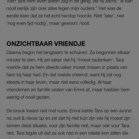
Toen Tara hem even alleen zag in de gang, zei hij zacht: “Ik kan
nooit eerlijk zijn over alles tegen mijn ouders.” Het was de
eerste keer dat ze het echt hardop hoorde. Niet ‘later’, niet
‘nog even tijd nodig’, maar gewoon: nooit.
ONZICHTBAAR VRIENDJE
Daarna begon het langzaam te schuiven. Ze begonnen elkaar
minder te zien. Hij zei vaker dat hij ‘moest nadenken’. Tara
merkte dat ze hem steeds vaker moest missen in plaats van
hem bij haar had. En dat voelde vreemd, want hij zat nog
steeds in haar leven, maar niet eens volledig. Al haar
vriendinnen en familie wisten van Emre af, maar hadden hem
weinig of nooit gezien.
De breuk kwam niet met ruzie. Emre belde Tara op een avond
na oud & nieuw op en zei dat hij niet kon zijn wie hij moest zijn
binnen deze situatie, voor zijn familie niet, maar ook voor Tara
niet. Tara legde uit dat ze ook niet in een relatie kon zitten die