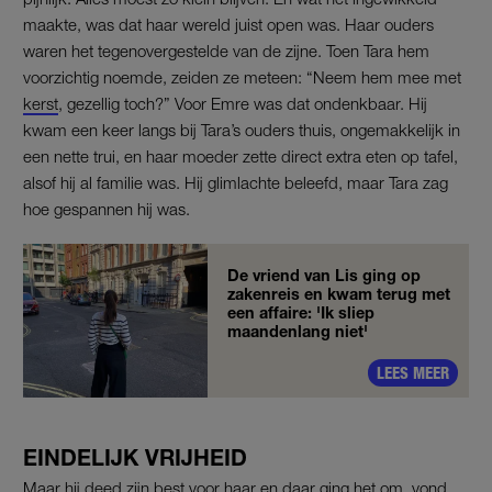
maakte, was dat haar wereld juist open was. Haar ouders
waren het tegenovergestelde van de zijne. Toen Tara hem
voorzichtig noemde, zeiden ze meteen: “Neem hem mee met
kerst
, gezellig toch?” Voor Emre was dat ondenkbaar. Hij
kwam een keer langs bij Tara’s ouders thuis, ongemakkelijk in
een nette trui, en haar moeder zette direct extra eten op tafel,
alsof hij al familie was. Hij glimlachte beleefd, maar Tara zag
hoe gespannen hij was.
De vriend van Lis ging op
zakenreis en kwam terug met
een affaire: 'Ik sliep
maandenlang niet'
LEES MEER
EINDELIJK VRIJHEID
Maar hij deed zijn best voor haar en daar ging het om, vond