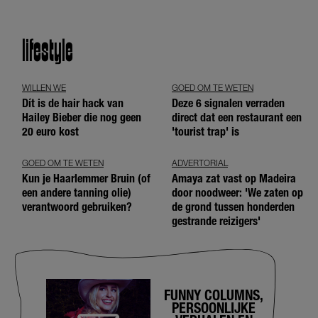
lifestyle
WILLEN WE
GOED OM TE WETEN
Dít is de hair hack van
Deze 6 signalen verraden
Hailey Bieber die nog geen
direct dat een restaurant een
20 euro kost
'tourist trap' is
GOED OM TE WETEN
ADVERTORIAL
Kun je Haarlemmer Bruin (of
Amaya zat vast op Madeira
een andere tanning olie)
door noodweer: 'We zaten op
verantwoord gebruiken?
de grond tussen honderden
gestrande reizigers'
FUNNY COLUMNS,
PERSOONLIJKE