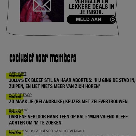
VERHALEN EN
LEKKERE DEALS IN
JE INBOX.
MELD AAN
exclusief voor members
GEDUMPT
JULIA’S EX BLEEF STIL NA HAAR ABORTUS: ‘HIJ GING DE STAD IN,
ZUIPEN, EN LIET NIETS MEER VAN ZICH HOREN’
WAT DE FAQ?
ZO MAAK JE (BELANGRIJKE) KEUZES MET ZELFVERTROUWEN
INTERVIEW
DARLENE VERLOOR HAAR TEEN OP BALI: 'MIJN VRIEND BLEEF
ACHTER OM 'M TE ZOEKEN'
ROYALTY VERSLAGGEVER SAM HOEVENAAR