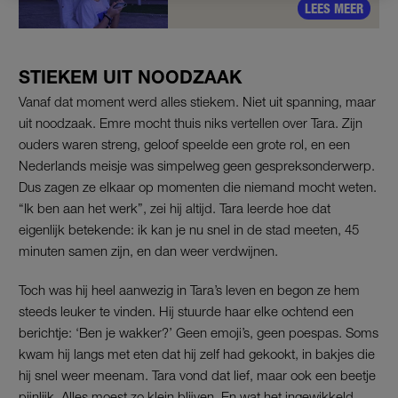
LEES MEER
STIEKEM UIT NOODZAAK
Vanaf dat moment werd alles stiekem. Niet uit spanning, maar
uit noodzaak. Emre mocht thuis niks vertellen over Tara. Zijn
ouders waren streng, geloof speelde een grote rol, en een
Nederlands meisje was simpelweg geen gespreksonderwerp.
Dus zagen ze elkaar op momenten die niemand mocht weten.
“Ik ben aan het werk”, zei hij altijd. Tara leerde hoe dat
eigenlijk betekende: ik kan je nu snel in de stad meeten, 45
minuten samen zijn, en dan weer verdwijnen.
Toch was hij heel aanwezig in Tara’s leven en begon ze hem
steeds leuker te vinden. Hij stuurde haar elke ochtend een
berichtje: ‘Ben je wakker?’ Geen emoji’s, geen poespas. Soms
kwam hij langs met eten dat hij zelf had gekookt, in bakjes die
hij snel weer meenam. Tara vond dat lief, maar ook een beetje
pijnlijk. Alles moest zo klein blijven. En wat het ingewikkeld