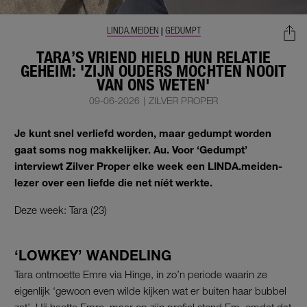
LINDA.MEIDEN
GEDUMPT
|
TARA’S VRIEND HIELD HUN RELATIE
GEHEIM: 'ZIJN OUDERS MOCHTEN NOOIT
VAN ONS WETEN'
09-06-2026
|
ZILVER PROPER
Je kunt snel verliefd worden, maar gedumpt worden
gaat soms nog makkelijker. Au. Voor ‘Gedumpt’
interviewt Zilver Proper elke week een LINDA.meiden-
lezer over een liefde die net níét werkte.
Deze week: Tara (23)
‘LOWKEY’ WANDELING
Tara ontmoette Emre via Hinge, in zo’n periode waarin ze
eigenlijk ‘gewoon even wilde kijken wat er buiten haar bubbel
zat’. Hij heette Emre, maar op zijn profiel stond Em, omdat dat