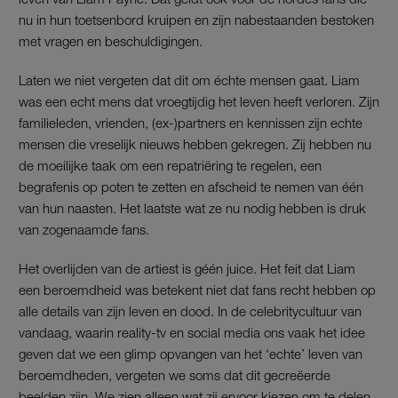
nu in hun toetsenbord kruipen en zijn nabestaanden bestoken
met vragen en beschuldigingen.
Laten we niet vergeten dat dit om échte mensen gaat. Liam
was een echt mens dat vroegtijdig het leven heeft verloren. Zijn
familieleden, vrienden, (ex-)partners en kennissen zijn echte
mensen die vreselijk nieuws hebben gekregen. Zij hebben nu
de moeilijke taak om een repatriëring te regelen, een
begrafenis op poten te zetten en afscheid te nemen van één
van hun naasten. Het laatste wat ze nu nodig hebben is druk
van zogenaamde fans.
Het overlijden van de artiest is géén juice. Het feit dat Liam
een beroemdheid was betekent niet dat fans recht hebben op
alle details van zijn leven en dood. In de celebritycultuur van
vandaag, waarin reality-tv en social media ons vaak het idee
geven dat we een glimp opvangen van het ‘echte’ leven van
beroemdheden, vergeten we soms dat dit gecreëerde
beelden zijn. We zien alleen wat zij ervoor kiezen om te delen.