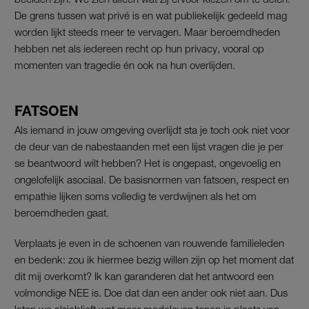
De grens tussen wat privé is en wat publiekelijk gedeeld mag
worden lijkt steeds meer te vervagen. Maar beroemdheden
hebben net als iedereen recht op hun privacy, vooral op
momenten van tragedie én ook na hun overlijden.
FATSOEN
Als iemand in jouw omgeving overlijdt sta je toch ook niet voor
de deur van de nabestaanden met een lijst vragen die je per
se beantwoord wilt hebben? Het is ongepast, ongevoelig en
ongelofelijk asociaal. De basisnormen van fatsoen, respect en
empathie lijken soms volledig te verdwijnen als het om
beroemdheden gaat.
Verplaats je even in de schoenen van rouwende familieleden
en bedenk: zou ik hiermee bezig willen zijn op het moment dat
dit mij overkomt? Ik kan garanderen dat het antwoord een
volmondige NEE is. Doe dat dan een ander ook niet aan. Dus
laten we alsjeblieft wat meer medeleven tonen in plaats van