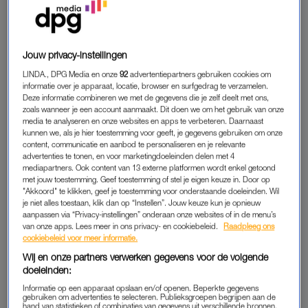
Vannacht kwam het tragische nieuws naar buiten dat Liam
Payne (31), bekend van boyband One Direction,
na een val
van een hotelbalkon is overleden
. De Brit laat zoon Bear Grey
Jouw privacy-instellingen
(7) na, net als zijn ouders en twee oudere zussen. De familie
LINDA., DPG Media en onze
92
advertentiepartners gebruiken cookies om
heeft inmiddels laten weten kapot te zijn van het nieuws.
informatie over je apparaat, locatie, browser en surfgedrag te verzamelen.
Deze informatie combineren we met de gegevens die je zelf deelt met ons,
zoals wanneer je een account aanmaakt. Dit doen we om het gebruik van onze
Dat entertainmentsites dit nieuws oppakken is logisch. Zij
media te analyseren en onze websites en apps te verbeteren. Daarnaast
verdienen immers hun brood met het schrijven over
kunnen we, als je hier toestemming voor geeft, je gegevens gebruiken om onze
beroemdheden, hoe vrolijk of tragisch een gebeurtenis ook is.
content, communicatie en aanbod te personaliseren en je relevante
advertenties te tonen, en voor marketingdoeleinden delen met 4
Je zou denken dat fans daar hun informatie vandaan halen.
mediapartners. Ook content van 13 externe platformen wordt enkel getoond
Maar wat mij opvalt na dit nieuws is dat vooral nabestaanden
met jouw toestemming. Geef toestemming of stel je eigen keuze in. Door op
"Akkoord" te klikken, geef je toestemming voor onderstaande doeleinden. Wil
op social media worden gestalkt voor informatie.
je niet alles toestaan, klik dan op “Instellen”. Jouw keuze kun je opnieuw
aanpassen via “Privacy-instellingen” onderaan onze websites of in de menu’s
Onder de post van Liams vriendin, Kate Cassidy, laten
van onze apps. Lees meer in ons privacy- en cookiebeleid.
Raadpleeg ons
cookiebeleid voor meer informatie.
nieuwsgierige aagjes zich van hun slechtste kant zien. Niet
Wij en onze partners verwerken gegevens voor de volgende
alleen laten ze enorm kwalijke beschuldigingen achter,
doeleinden:
waaronder
‘Did you push him?’, It’s your fault’
en
‘I hope you’re
Informatie op een apparaat opslaan en/of openen. Beperkte gegevens
happy now’.
Ze vragen – nee, eisen – meer informatie over het
gebruiken om advertenties te selecteren. Publieksgroepen begrijpen aan de
ongeval en de omstandigheden rondom Liams dood. Dat gaat
hand van statistieken of combinaties van gegevens uit verschillende bronnen.