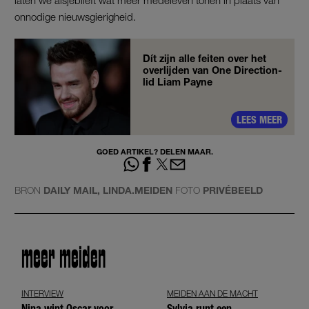
onnodige nieuwsgierigheid.
Dít zijn alle feiten over het
overlijden van One Direction-
lid Liam Payne
LEES MEER
GOED ARTIKEL? DELEN MAAR.
BRON
DAILY MAIL, LINDA.MEIDEN
FOTO
PRIVÉBEELD
meer meiden
INTERVIEW
MEIDEN AAN DE MACHT
Nina wint Oscar voor
Sylvia runt een