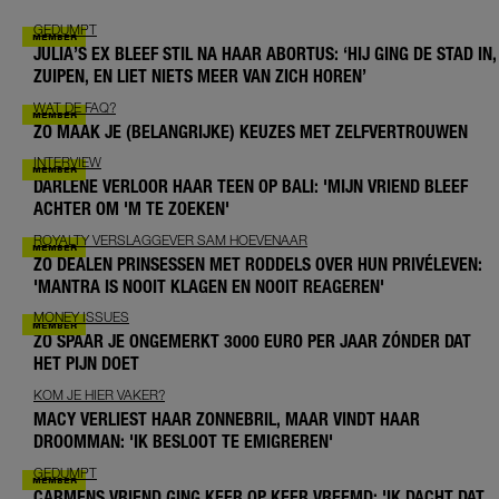
GEDUMPT
JULIA’S EX BLEEF STIL NA HAAR ABORTUS: ‘HIJ GING DE STAD IN,
ZUIPEN, EN LIET NIETS MEER VAN ZICH HOREN’
WAT DE FAQ?
ZO MAAK JE (BELANGRIJKE) KEUZES MET ZELFVERTROUWEN
INTERVIEW
DARLENE VERLOOR HAAR TEEN OP BALI: 'MIJN VRIEND BLEEF
ACHTER OM 'M TE ZOEKEN'
ROYALTY VERSLAGGEVER SAM HOEVENAAR
ZO DEALEN PRINSESSEN MET RODDELS OVER HUN PRIVÉLEVEN:
'MANTRA IS NOOIT KLAGEN EN NOOIT REAGEREN'
MONEY ISSUES
ZO SPAAR JE ONGEMERKT 3000 EURO PER JAAR ZÓNDER DAT
HET PIJN DOET
KOM JE HIER VAKER?
MACY VERLIEST HAAR ZONNEBRIL, MAAR VINDT HAAR
DROOMMAN: 'IK BESLOOT TE EMIGREREN'
GEDUMPT
CARMENS VRIEND GING KEER OP KEER VREEMD: 'IK DACHT DAT