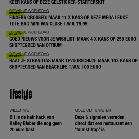
KEER KANS OP DEZE GELSTICKER-STARTERSKIT
DIT-WIL-JE WOENSDAG
FINGERS CROSSED: MAAK 11 X KANS OP DEZE MEGA LEUKE
TOTE BAG MINI VAN CLUSE T.W.V. 79,95
DIT-WIL-JE WOENSDAG
GOED NIEUWS VOOR JE WISHLIST: MAAK 4 X KANS OP 250 EURO
SHOPTEGOED VAN OTRIUM
DIT-WIL-JE WOENSDAG
HAAL JE STRANDTAS MAAR TEVOORSCHIJN: MAAK 10X KANS OP
SHOPTEGOED VAN BEACHLIFE T.W.V. 100 EURO
lifestyle
WILLEN WE
GOED OM TE WETEN
Dít is de hair hack van
Deze 6 signalen verraden
Hailey Bieber die nog geen
direct dat een restaurant een
20 euro kost
'tourist trap' is