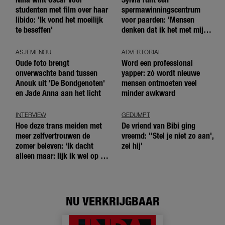
studenten met film over haar
spermawinningscentrum
libido: 'Ik vond het moeilijk
voor paarden: 'Mensen
te beseffen'
denken dat ik het met mijn
blote handen doe'
ASJEMENOU
ADVERTORIAL
Oude foto brengt
Word een professional
onverwachte band tussen
yapper: zó wordt nieuwe
Anouk uit 'De Bondgenoten'
mensen ontmoeten veel
en Jade Anna aan het licht
minder awkward
INTERVIEW
GEDUMPT
Hoe deze trans meiden met
De vriend van Bibi ging
meer zelfvertrouwen de
vreemd: ''Stel je niet zo aan',
zomer beleven: ‘Ik dacht
zei hij'
alleen maar: lijk ik wel op de
andere meiden?’
NU VERKRIJGBAAR