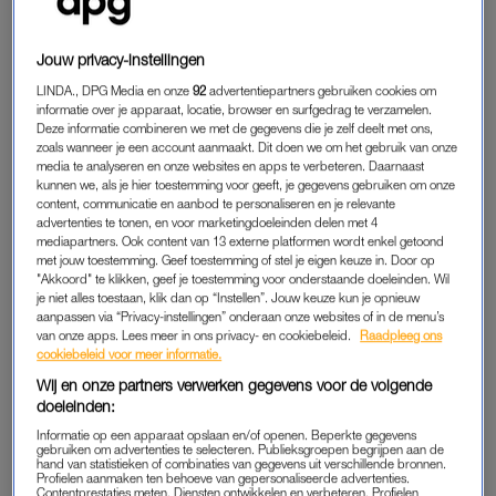
superheld. Een van de producenten zou niet met hem verder
hebben gewild, omdat hij liever een acteur wilde die leek op
Jouw privacy-instellingen
Henry Cavill, de witte acteur die Superman speelde in recente
films.
LINDA., DPG Media en onze
92
advertentiepartners gebruiken cookies om
informatie over je apparaat, locatie, browser en surfgedrag te verzamelen.
Deze informatie combineren we met de gegevens die je zelf deelt met ons,
Zonder
Krypton
specifiek te noemen, leek Page woensdag te
zoals wanneer je een account aanmaakt. Dit doen we om het gebruik van onze
reageren op de geruchten. Via Twitter liet hij weten: “Lezen
media te analyseren en onze websites en apps te verbeteren. Daarnaast
kunnen we, als je hier toestemming voor geeft, je gegevens gebruiken om onze
over deze conversaties doet nu niet minder pijn dan het toen
content, communicatie en aanbod te personaliseren en je relevante
deed. De verklaringen zijn nog pijnlijker, om eerlijk te zijn. Maar
advertenties te tonen, en voor marketingdoeleinden delen met 4
mediapartners. Ook content van 13 externe platformen wordt enkel getoond
ik blijf mijn ding doen.”
met jouw toestemming. Geef toestemming of stel je eigen keuze in. Door op
"Akkoord" te klikken, geef je toestemming voor onderstaande doeleinden. Wil
je niet alles toestaan, klik dan op “Instellen”. Jouw keuze kun je opnieuw
Hearing about these conversations hurts no less
aanpassen via “Privacy-instellingen” onderaan onze websites of in de menu’s
van onze apps. Lees meer in ons privacy- en cookiebeleid.
Raadpleeg ons
now than it did back then. The clarifications
cookiebeleid voor meer informatie.
almost hurt more tbh.
Wij en onze partners verwerken gegevens voor de volgende
doeleinden:
Still just doing my thing.
Informatie op een apparaat opslaan en/of openen. Beperkte gegevens
gebruiken om advertenties te selecteren. Publieksgroepen begrijpen aan de
hand van statistieken of combinaties van gegevens uit verschillende bronnen.
Still we do the work.
Profielen aanmaken ten behoeve van gepersonaliseerde advertenties.
Contentprestaties meten. Diensten ontwikkelen en verbeteren. Profielen