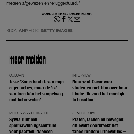
meteen afgewezen en teruggestuurd.”
GOED ARTIKEL? DELEN MAAR.
BRON
ANP
FOTO
GETTY IMAGES
meer meiden
COLUMN
INTERVIEW
Tess: 'Soms baal ik van mijn
Nina wint Oscar voor
eigen acties, maar de 'ik'
studenten met film over haar
van toen kón het simpelweg
libido: 'Ik vond het moeilijk
niet beter weten'
te beseffen'
MEIDEN AAN DE MACHT
ADVERTORIAL
Sylvia runt een
Praten, lachen én bewegen:
spermawinningscentrum
dit event doorbreekt het
voor paarden: 'Mensen
taboe rondom urineverlies –