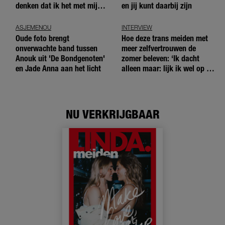
denken dat ik het met mijn
en jij kunt daarbij zijn
blote handen doe'
ASJEMENOU
INTERVIEW
Oude foto brengt
Hoe deze trans meiden met
onverwachte band tussen
meer zelfvertrouwen de
Anouk uit 'De Bondgenoten'
zomer beleven: ‘Ik dacht
en Jade Anna aan het licht
alleen maar: lijk ik wel op de
andere meiden?’
NU VERKRIJGBAAR