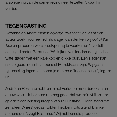
afspiegeling van de samenleving neer te zetten”, gaat hij
verder.
TEGENCASTING
Rozanne en André casten
colorful
. “Wanneer de klant een
acteur zoekt voor een rol als slager dan denken wij
out of the
box
en proberen we stereotypering te voorkomen”, vertelt
casting director Rozanne. “Wij kijken verder dan de typische
witte slager met een kale kop en dikke buik. Een slager kan
net zo goed Indisch, Japans of Marokkaans zijn. Wij gaan
typecasting tegen, dit noem je dan ook: ’tegencasting'”, legt ze
uit.
André en Rozanne hebben in het verleden meerdere klanten
afgewezen. “Ik herinner me nog goed dat we zo’n vijftien jaar
geleden een briefing kregen vanuit Duitsland. Hierin stond dat
ze ‘alleen Ariërs’ gecast wilden hebben. Uitsluitend blanke
acteurs dus”, zegt Rozanne. “Wij hebben die productie