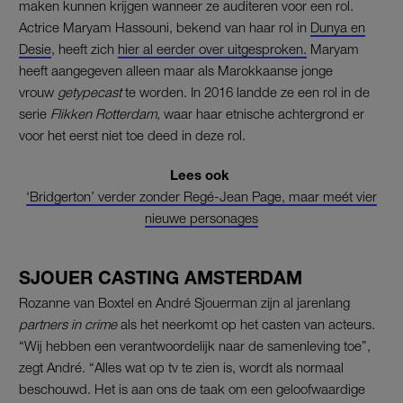
maken kunnen krijgen wanneer ze auditeren voor een rol.
Actrice Maryam Hassouni, bekend van haar rol in
Dunya en
Desie
, heeft zich
hier al eerder over uitgesproken.
Maryam
heeft aangegeven alleen maar als Marokkaanse jonge
vrouw
getypecast
te worden. In 2016 landde ze een rol in de
serie
Flikken Rotterdam
, waar haar etnische achtergrond er
voor het eerst niet toe deed in deze rol.
Lees ook
‘Bridgerton’ verder zonder Regé-Jean Page, maar meét vier
nieuwe personages
SJOUER CASTING AMSTERDAM
Rozanne van Boxtel en André Sjouerman zijn al jarenlang
partners in crime
als het neerkomt op het casten van acteurs.
“Wij hebben een verantwoordelijk naar de samenleving toe”,
zegt André. “Alles wat op tv te zien is, wordt als normaal
beschouwd. Het is aan ons de taak om een geloofwaardige