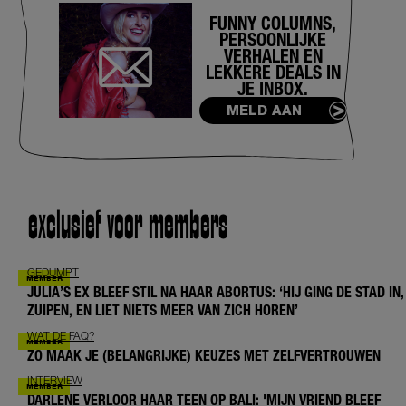
FUNNY COLUMNS,
PERSOONLIJKE
VERHALEN EN
LEKKERE DEALS IN
JE INBOX.
MELD AAN
exclusief voor members
GEDUMPT
JULIA’S EX BLEEF STIL NA HAAR ABORTUS: ‘HIJ GING DE STAD IN,
ZUIPEN, EN LIET NIETS MEER VAN ZICH HOREN’
WAT DE FAQ?
ZO MAAK JE (BELANGRIJKE) KEUZES MET ZELFVERTROUWEN
INTERVIEW
DARLENE VERLOOR HAAR TEEN OP BALI: 'MIJN VRIEND BLEEF