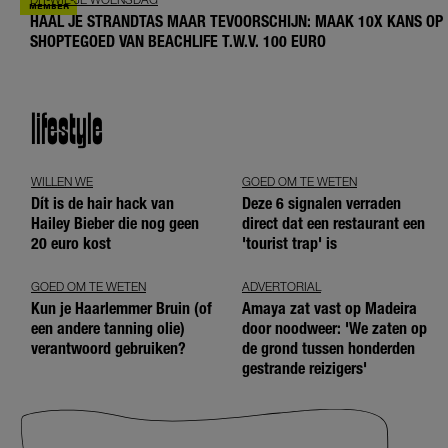
HAAL JE STRANDTAS MAAR TEVOORSCHIJN: MAAK 10X KANS OP
SHOPTEGOED VAN BEACHLIFE T.W.V. 100 EURO
lifestyle
WILLEN WE
GOED OM TE WETEN
Dít is de hair hack van
Deze 6 signalen verraden
Hailey Bieber die nog geen
direct dat een restaurant een
20 euro kost
'tourist trap' is
GOED OM TE WETEN
ADVERTORIAL
Kun je Haarlemmer Bruin (of
Amaya zat vast op Madeira
een andere tanning olie)
door noodweer: 'We zaten op
verantwoord gebruiken?
de grond tussen honderden
gestrande reizigers'