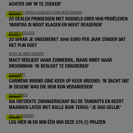
ACHTER OM 'M TE ZOEKEN'
ROYALTY VERSLAGGEVER SAM HOEVENAAR
ZO DEALEN PRINSESSEN MET RODDELS OVER HUN PRIVÉLEVEN:
'MANTRA IS NOOIT KLAGEN EN NOOIT REAGEREN'
MONEY ISSUES
ZO SPAAR JE ONGEMERKT 3000 EURO PER JAAR ZÓNDER DAT
HET PIJN DOET
KOM JE HIER VAKER?
MACY VERLIEST HAAR ZONNEBRIL, MAAR VINDT HAAR
DROOMMAN: 'IK BESLOOT TE EMIGREREN'
GEDUMPT
CARMENS VRIEND GING KEER OP KEER VREEMD: 'IK DACHT DAT
IK DEGENE WAS DIE HEM KON VERANDEREN'
BIJZONDER
ISA ONTDEKTE ZWANGERSCHAP BIJ DE TANDARTS EN KEERT
MAANDEN LATER MET BOLLE BUIK TERUG: 'JE HAD GELIJK'
WIL JE WINNEN
LOG HIER IN EN WIN ÉÉN VAN DEZE 275 (!) PRIJZEN