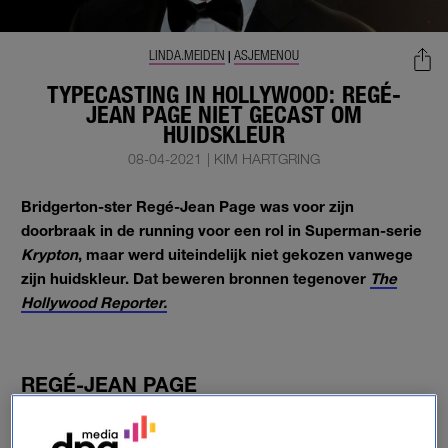
LINDA.MEIDEN
ASJEMENOU
|
TYPECASTING IN HOLLYWOOD: REGÉ-
JEAN PAGE NIET GECAST OM
HUIDSKLEUR
08-04-2021
|
KIM HARTGRING
Bridgerton-ster Regé-Jean Page was voor zijn
doorbraak in de running voor een rol in Superman-serie
Krypton
, maar werd uiteindelijk niet gekozen vanwege
zijn huidskleur. Dat beweren bronnen tegenover
The
Hollywood Reporter.
REGÉ-JEAN PAGE
Krypton
is inmiddels gecanceld.
Voor dit bekend werd
gemaakt deed Page auditie voor de rol van de opa van de