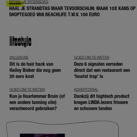
DIT-WIL-JE WOENSDAG
HAAL JE STRANDTAS MAAR TEVOORSCHIJN: MAAK 10X KANS OP
SHOPTEGOED VAN BEACHLIFE T.W.V. 100 EURO
lifestyle
WILLEN WE
GOED OM TE WETEN
Dít is de hair hack van
Deze 6 signalen verraden
Hailey Bieber die nog geen
direct dat een restaurant een
20 euro kost
'tourist trap' is
GOED OM TE WETEN
ADVERTORIAL
Kun je Haarlemmer Bruin (of
Dankzij dit hightech product
een andere tanning olie)
kregen LINDA.lezers frissere
verantwoord gebruiken?
en schonere tanden