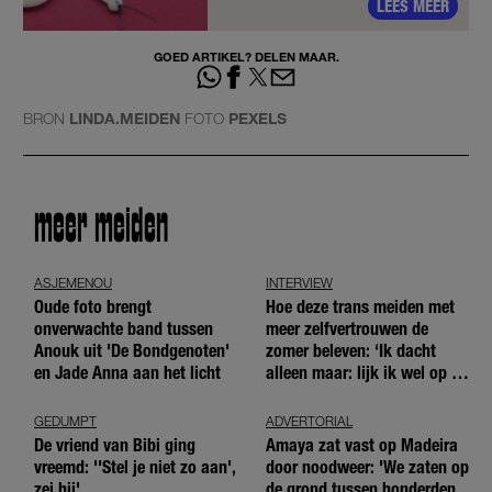
LEES MEER
GOED ARTIKEL? DELEN MAAR.
BRON
LINDA.MEIDEN
FOTO
PEXELS
meer meiden
ASJEMENOU
INTERVIEW
Oude foto brengt
Hoe deze trans meiden met
onverwachte band tussen
meer zelfvertrouwen de
Anouk uit 'De Bondgenoten'
zomer beleven: ‘Ik dacht
en Jade Anna aan het licht
alleen maar: lijk ik wel op de
andere meiden?’
GEDUMPT
ADVERTORIAL
De vriend van Bibi ging
Amaya zat vast op Madeira
vreemd: ''Stel je niet zo aan',
door noodweer: 'We zaten op
zei hij'
de grond tussen honderden