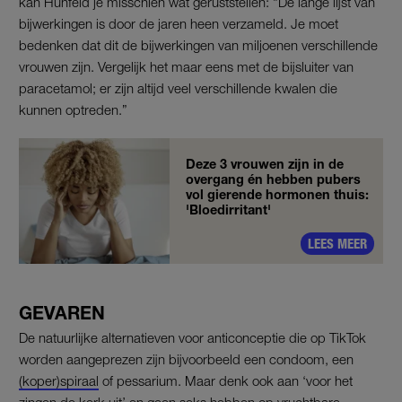
kan Hunfeld je misschien wat geruststellen: “De lange lijst van
bijwerkingen is door de jaren heen verzameld. Je moet
bedenken dat dit de bijwerkingen van miljoenen verschillende
vrouwen zijn. Vergelijk het maar eens met de bijsluiter van
paracetamol; er zijn altijd veel verschillende kwalen die
kunnen optreden.”
Deze 3 vrouwen zijn in de
overgang én hebben pubers
vol gierende hormonen thuis:
'Bloedirritant'
LEES MEER
GEVAREN
De natuurlijke alternatieven voor anticonceptie die op TikTok
worden aangeprezen zijn bijvoorbeeld een condoom, een
(koper)spiraal
of pessarium. Maar denk ook aan ‘voor het
zingen de kerk uit’ en geen seks hebben op vruchtbare