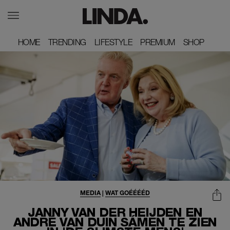
HOME
HOME
TRENDING
TRENDING
LIFESTYLE
LIFESTYLE
PREMIUM
PREMIUM
SHOP
SHOP
MEDIA
|
WAT GOÉÉÉÉD
JANNY VAN DER HEIJDEN EN
ANDRÉ VAN DUIN SÁMEN TE ZIEN