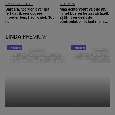
BARBARA & JOOST
INTERVIEW
Barbara: 'Zorgen over het
Man achtervolgt Valerie (35)
feit dat ik een oudere
in het bos en betast zichzelf,
moeder ben, had ik niet. Tot
zij filmt en deelt de
nu'
confrontatie: 'Ik laat me niet
tegenhouden'
LINDA.
PREMIUM
DE STAD VAN
DE STAD VAN
Elske DeWall over Leeuwarden,
Isabelle Boer deelt haar f
muziek en haar favoriete plekken in
plekken in Zwolle: 'Deze pl
de stad: 'Een stad die voelt als thuis'
graag verborgen'