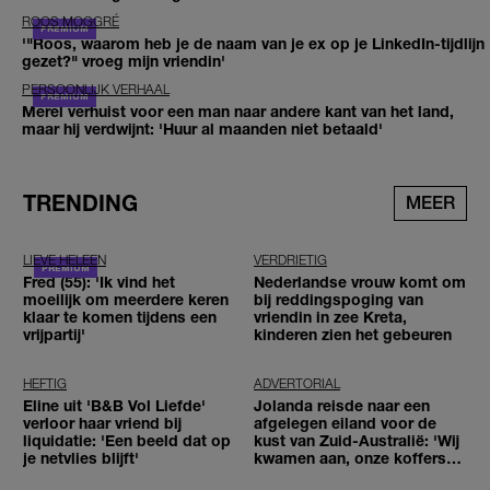
ROOS MOGGRÉ
'"Roos, waarom heb je de naam van je ex op je LinkedIn-tijdlijn
gezet?" vroeg mijn vriendin'
PERSOONLIJK VERHAAL
Merel verhuist voor een man naar andere kant van het land,
maar hij verdwijnt: 'Huur al maanden niet betaald'
TRENDING
MEER
LIEVE HELEEN
VERDRIETIG
Fred (55): 'Ik vind het
Nederlandse vrouw komt om
moeilijk om meerdere keren
bij reddingspoging van
klaar te komen tijdens een
vriendin in zee Kreta,
vrijpartij'
kinderen zien het gebeuren
HEFTIG
ADVERTORIAL
Eline uit 'B&B Vol Liefde'
Jolanda reisde naar een
verloor haar vriend bij
afgelegen eiland voor de
liquidatie: 'Een beeld dat op
kust van Zuid-Australië: 'Wij
je netvlies blijft'
kwamen aan, onze koffers
niet'