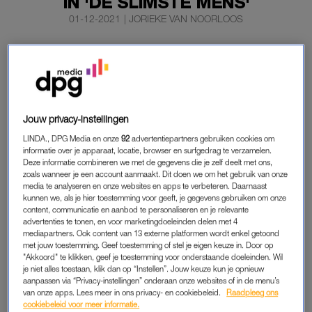
IN 'DE SLIMSTE MENS'
01-12-2021
|
JORIEKE VAN NOORLOOS
‘Heel Holland Bakt’-favorieten Janny van der Heijden en
André van Duin zijn niet apart, maar mét elkaar te zien
in het nieuwe seizoen van ‘De Slimste Mens’. Dat maakt
het programma bekend via Instagram.
Jouw privacy-instellingen
Ja, een duo. Bijzonder detail: ze zijn te zien in de ronde Open
LINDA., DPG Media en onze
92
advertentiepartners gebruiken cookies om
Deur, niet als kandidaten.
informatie over je apparaat, locatie, browser en surfgedrag te verzamelen.
Deze informatie combineren we met de gegevens die je zelf deelt met ons,
zoals wanneer je een account aanmaakt. Dit doen we om het gebruik van onze
media te analyseren en onze websites en apps te verbeteren. Daarnaast
‘DE SLIMSTE MENS’
kunnen we, als je hier toestemming voor geeft, je gegevens gebruiken om onze
content, communicatie en aanbod te personaliseren en je relevante
De
Slimste
Mens
keert op 13 december terug op televisie. Het
advertenties te tonen, en voor marketingdoeleinden delen met 4
negentiende seizoen loopt door tot 21 januari. Philip Freriks is
mediapartners. Ook content van 13 externe platformen wordt enkel getoond
opnieuw de presentator van dienst en Maarten van Rossem
met jouw toestemming. Geef toestemming of stel je eigen keuze in. Door op
"Akkoord" te klikken, geef je toestemming voor onderstaande doeleinden. Wil
vormt de eenmansjury.
je niet alles toestaan, klik dan op “Instellen”. Jouw keuze kun je opnieuw
aanpassen via “Privacy-instellingen” onderaan onze websites of in de menu’s
Onder anderen acteur Jacob Derwig, regisseur Johan
van onze apps. Lees meer in ons privacy- en cookiebeleid.
Raadpleeg ons
cookiebeleid voor meer informatie.
Nijenhuis en dj en zanger Yuki Kempees maken in het