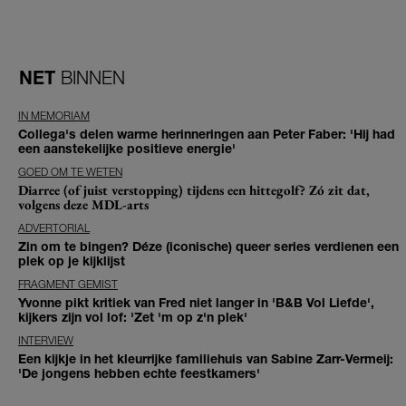
NET
BINNEN
IN MEMORIAM
Collega's delen warme herinneringen aan Peter Faber: 'Hij had
een aanstekelijke positieve energie'
GOED OM TE WETEN
Diarree (of juist verstopping) tijdens een hittegolf? Zó zit dat,
volgens deze MDL-arts
ADVERTORIAL
Zin om te bingen? Déze (iconische) queer series verdienen een
plek op je kijklijst
FRAGMENT GEMIST
Yvonne pikt kritiek van Fred niet langer in 'B&B Vol Liefde',
kijkers zijn vol lof: 'Zet 'm op z'n plek'
INTERVIEW
Een kijkje in het kleurrijke familiehuis van Sabine Zarr-Vermeij:
'De jongens hebben echte feestkamers'