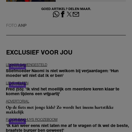
GOED ARTIKEL? DELEN MAAR.
FOTO
ANP
EXCLUSIEF VOOR JOU
LEKKER SAMENGESTELD
Stiefmoeder Naomi is niet welkom bij verjaardagen: 'Hun
moeder wil niet dat ik er ben'
LIEVE HELEEN
Fred (55): 'Ik vind het moeilijk om meerdere keren klaar te
komen tijdens een vrijpartij'
ADVERTORIAL
Op de fiets met jonge kids? Zo wordt het ineens hartstikke
makkelijk
FLOOR BAKHUYS ROOZEBOOM
'Ik kan weer eens niet laten me af te vragen of ik wel de beste,
braafste burger ben geweest'