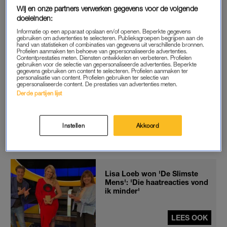
Wij en onze partners verwerken gegevens voor de volgende
komende seizoen hun opwachting. Ook presentatrice
doeleinden:
Milouska Meulens, actrice Randy Fokker en politicus Joost
Informatie op een apparaat opslaan en/of openen. Beperkte gegevens
Eerdmans zijn van de partij, meldde KRO-NCRV maandag.
gebruiken om advertenties te selecteren. Publieksgroepen begrijpen aan de
hand van statistieken of combinaties van gegevens uit verschillende bronnen.
Profielen aanmaken ten behoeve van gepersonaliseerde advertenties.
Contentprestaties meten. Diensten ontwikkelen en verbeteren. Profielen
gebruiken voor de selectie van gepersonaliseerde advertenties. Beperkte
KIJKCIJFERRECORD
gegevens gebruiken om content te selecteren. Profielen aanmaken ter
personalisatie van content. Profielen gebruiken ter selectie van
De reeks in de afgelopen winter brak meerdere
gepersonaliseerde content. De prestaties van advertenties meten.
kijkcijferrecords. De finale, die door Snollebollekes-zanger
Derde partijen lijst
Rob Kemps
werd gewonnen, trok zelfs 3,2 miljoen kijkers. Het
zomerseizoen werd in augustus minder goed bekeken. Toen
Instellen
Akkoord
werd de eindstrijd door bijna 2 miljoen mensen gezien.
Cabaretière Lisa Loeb was toen de winnares.
Lisa Loeb won 'De Slimste
Mens': 'Die haatreacties vond
ik minder'
LEES OOK