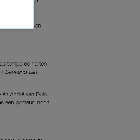
 hart is gebroken.
rap tempo de harten
en
Denkend aan
y én André van Duin
 een primeur: nooit