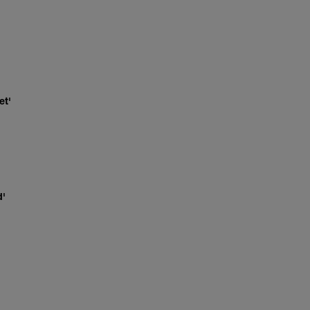
et'
d'