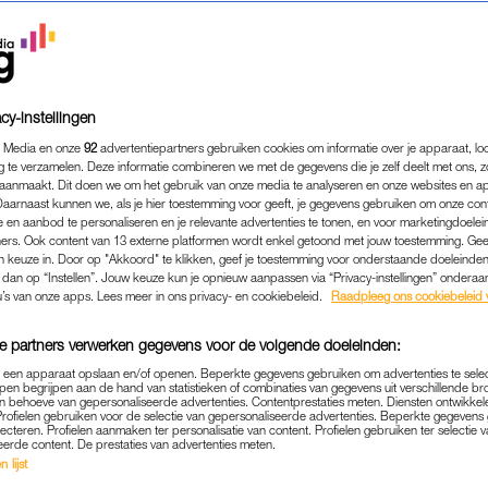
cy-instellingen
 Media en onze
92
advertentiepartners gebruiken cookies om informatie over je apparaat, lo
g te verzamelen. Deze informatie combineren we met de gegevens die je zelf deelt met ons, z
aanmaakt. Dit doen we om het gebruik van onze media te analyseren en onze websites en a
Daarnaast kunnen we, als je hier toestemming voor geeft, je gegevens gebruiken om onze con
 en aanbod te personaliseren en je relevante advertenties te tonen, en voor marketingdoele
ers. Ook content van 13 externe platformen wordt enkel getoond met jouw toestemming. Ge
gen keuze in. Door op "Akkoord" te klikken, geef je toestemming voor onderstaande doeleinden. 
MEDIA
|
VERDRIETIG
k dan op “Instellen”. Jouw keuze kun je opnieuw aanpassen via “Privacy-instellingen” ondera
N DER HEIJDENS GELIEF
u’s van onze apps. Lees meer in ons privacy- en cookiebeleid.
Raadpleeg ons cookiebeleid 
ERLEDEN: 'GEEN WOORDE
e partners verwerken gegevens voor de volgende doeleinden:
MAAR TRANEN'
p een apparaat opslaan en/of openen. Beperkte gegevens gebruiken om advertenties te sele
pen begrijpen aan de hand van statistieken of combinaties van gegevens uit verschillende br
16-06-2025
|
ROBIN SWINKELS
 behoeve van gepersonaliseerde advertenties. Contentprestaties meten. Diensten ontwikkel
Profielen gebruiken voor de selectie van gepersonaliseerde advertenties. Beperkte gegeven
lecteren. Profielen aanmaken ter personalisatie van content. Profielen gebruiken ter selectie 
eerde content. De prestaties van advertenties meten.
n Nhaan. De twee waren jarenlang onafscheidelijk, m
 lijst
erdrietig nieuws: haar geliefde teckel Nhaan is op neg