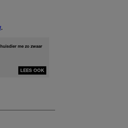
f
.
 huisdier me zo zwaar
LEES OOK