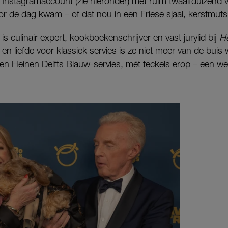
 Instagramaccount (zie hieronder) met ruim twaalfduizend 
voor de dag kwam – of dat nou in een Friese sjaal, kerstmut
is culinair expert, kookboekenschrijver en vast jurylid bij
He
en liefde voor klassiek servies is ze niet meer van de buis
gen Heinen Delfts Blauw-servies, mét teckels erop – een w