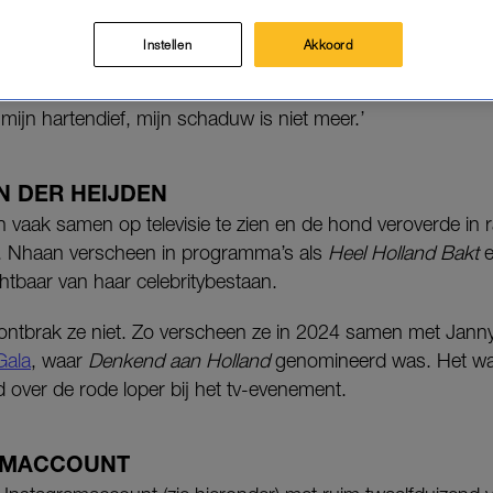
Instellen
Akkoord
a deelt ze een foto van Nhaan, met daarbij de tekst: ‘Mijn
a, mijn hartendief, mijn schaduw is niet meer.’
N DER HEIJDEN
vaak samen op televisie te zien en de hond veroverde in 
s. Nhaan verscheen in programma’s als
Heel Holland Bakt
chtbaar van haar celebritybestaan.
ontbrak ze niet. Zo verscheen ze in 2024 samen met Jann
Gala
, waar
Denkend aan Holland
genomineerd was. Het was
d over de rode loper bij het tv-evenement.
AMACCOUNT