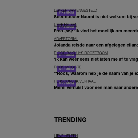
LEKKER SAMENGESTELD
Stiefmoeder Naomi is niet welkom bij ver
LIEVE HELEEN
Fred (55): 'Ik vind het moeilijk om meerde
ADVERTORIAL
Jolanda reisde naar een afgelegen eiland
FLOOR BAKHUYS ROOZEBOOM
'Ik kan weer eens niet laten me af te vr
ROOS MOGGRÉ
'"Roos, waarom heb je de naam van je ex 
PERSOONLIJK VERHAAL
Merel verhuist voor een man naar andere 
TRENDING
LIEVE HELEEN