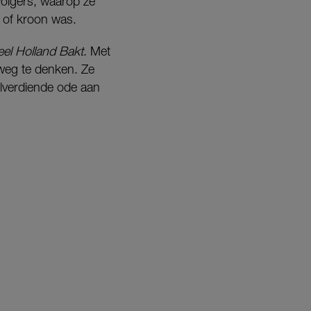
volgers, waarop ze
s of kroon was.
el Holland Bakt
. Met
 weg te denken. Ze
elverdiende ode aan