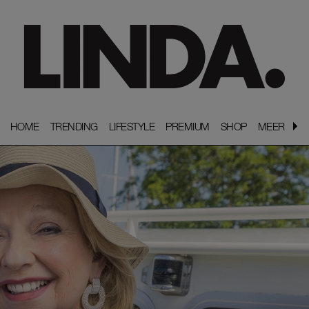
HOME
HOME
TRENDING
TRENDING
LIFESTYLE
LIFESTYLE
PREMIUM
PREMIUM
SHOP
SHOP
MEER
MEER