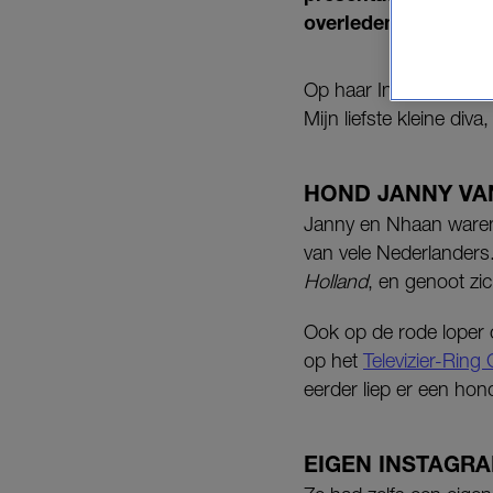
overleden.
Op haar Instagrampagin
Mijn liefste kleine div
HOND JANNY VA
Janny en Nhaan waren 
van vele Nederlander
Holland
, en genoot zi
Ook op de rode loper 
op het
Televizier-Ring 
eerder liep er een hon
EIGEN INSTAGR