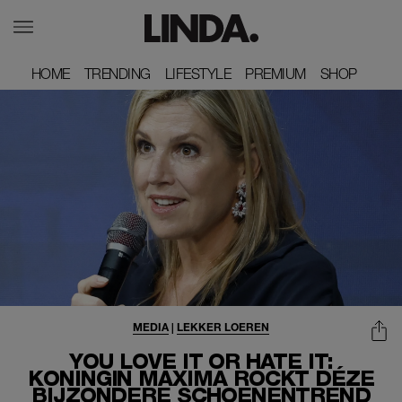
HOME
HOME
TRENDING
TRENDING
LIFESTYLE
LIFESTYLE
PREMIUM
PREMIUM
SHOP
SHOP
MEDIA
|
LEKKER LOEREN
YOU LOVE IT OR HATE IT:
KONINGIN MÁXIMA ROCKT DÉZE
BIJZONDERE SCHOENENTREND