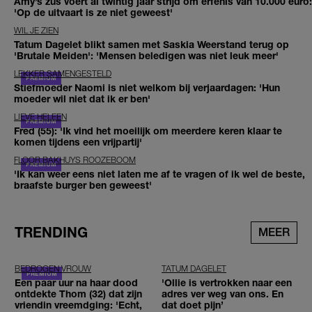
Amy’s zus voert al twintig jaar strijd om erfenis van 10.000 euro:
'Op de uitvaart is ze niet geweest'
WIL JE ZIEN
Tatum Dagelet blikt samen met Saskia Weerstand terug op
'Brutale Meiden': 'Mensen beledigen was niet leuk meer'
LEKKER SAMENGESTELD
Stiefmoeder Naomi is niet welkom bij verjaardagen: 'Hun
moeder wil niet dat ik er ben'
LIEVE HELEEN
Fred (55): 'Ik vind het moeilijk om meerdere keren klaar te
komen tijdens een vrijpartij'
FLOOR BAKHUYS ROOZEBOOM
'Ik kan weer eens niet laten me af te vragen of ik wel de beste,
braafste burger ben geweest'
TRENDING
MEER
BEDROGEN VROUW
TATUM DAGELET
Een paar uur na haar dood
'Ollie is vertrokken naar een
ontdekte Thom (32) dat zijn
adres ver weg van ons. En
vriendin vreemdging: 'Echt,
dat doet pijn’