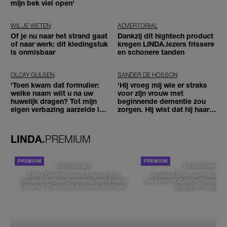
mijn bek viel open'
WIL JE WETEN
ADVERTORIAL
Of je nu naar het strand gaat
Dankzij dit hightech product
of naar werk: dit kledingstuk
kregen LINDA.lezers frissere
is onmisbaar
en schonere tanden
OLCAY GULSEN
SANDER DE HOSSON
'Toen kwam dat formulier:
'Hij vroeg mij wie er straks
welke naam wilt u na uw
voor zijn vrouw met
huwelijk dragen? Tot mijn
beginnende dementie zou
eigen verbazing aarzelde ik
zorgen. Hij wist dat hij haar
geen moment'
zou moeten loslaten'
LINDA.
PREMIUM
DE STAD VAN
DE STAD VAN
Elske DeWall over Leeuwarden,
Isabelle Boer deelt haar f
muziek en haar favoriete plekken in
plekken in Zwolle: 'Deze pl
de stad: 'Een stad die voelt als thuis'
graag verborgen'