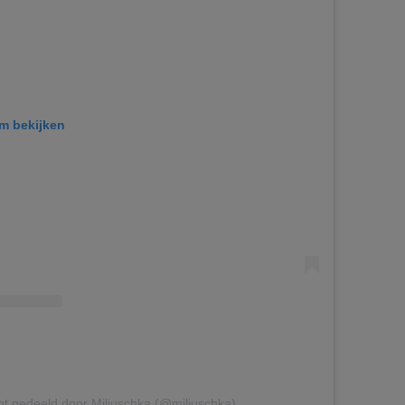
am bekijken
ht gedeeld door Miljuschka (@miljuschka)