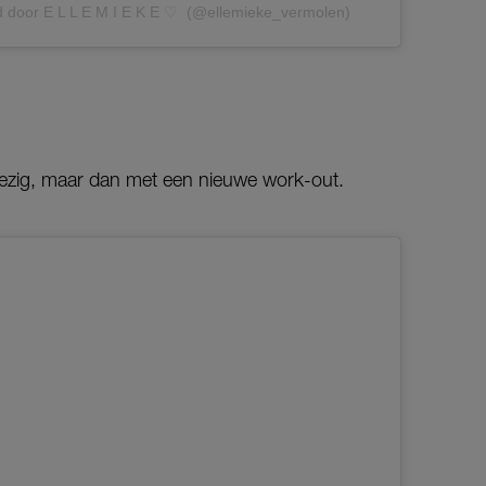
d door E L L E M I E K E ♡ ︎ (@ellemieke_vermolen)
ezig, maar dan met een nieuwe work-out.