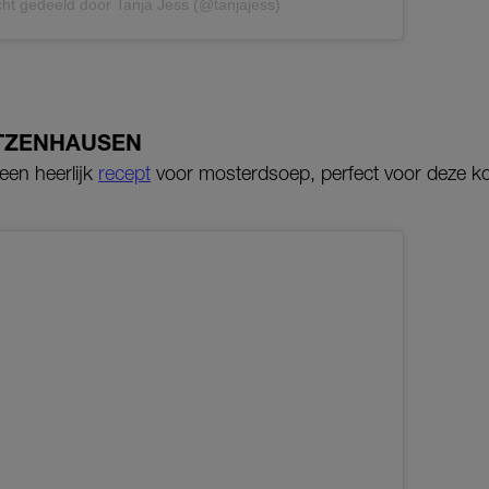
cht gedeeld door Tanja Jess (@tanjajess)
TZENHAUSEN
 een heerlijk
recept
voor mosterdsoep, perfect voor deze k