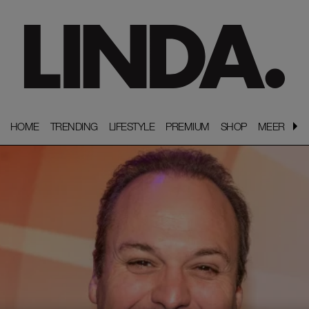
HOME
HOME
TRENDING
TRENDING
LIFESTYLE
LIFESTYLE
PREMIUM
PREMIUM
SHOP
SHOP
MEER
MEER