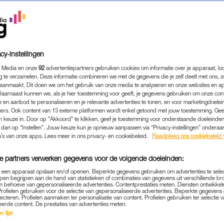
cy-instellingen
 Media en onze
92
advertentiepartners gebruiken cookies om informatie over je apparaat, lo
g te verzamelen. Deze informatie combineren we met de gegevens die je zelf deelt met ons, z
aanmaakt. Dit doen we om het gebruik van onze media te analyseren en onze websites en a
Daarnaast kunnen we, als je hier toestemming voor geeft, je gegevens gebruiken om onze con
 en aanbod te personaliseren en je relevante advertenties te tonen, en voor marketingdoele
ers. Ook content van 13 externe platformen wordt enkel getoond met jouw toestemming. Ge
gen keuze in. Door op "Akkoord" te klikken, geef je toestemming voor onderstaande doeleinden. 
k dan op “Instellen”. Jouw keuze kun je opnieuw aanpassen via “Privacy-instellingen” ondera
MEDIA
|
LEKKER LOEREN
u’s van onze apps. Lees meer in ons privacy- en cookiebeleid.
Raadpleeg ons cookiebeleid 
ENT VAN FRANS BAUER G
e partners verwerken gegevens voor de volgende doeleinden:
CHAAL HEEFT HET NIET 
p een apparaat opslaan en/of openen. Beperkte gegevens gebruiken om advertenties te sele
pen begrijpen aan de hand van statistieken of combinaties van gegevens uit verschillende br
21-11-2024
|
MANUELA BLANKESTIJN
 behoeve van gepersonaliseerde advertenties. Contentprestaties meten. Diensten ontwikkel
Profielen gebruiken voor de selectie van gepersonaliseerde advertenties. Beperkte gegeven
lecteren. Profielen aanmaken ter personalisatie van content. Profielen gebruiken ter selectie 
op social media? Je ziet het in de social rubriek
Lek
eerde content. De prestaties van advertenties meten.
 lijst
 fijn dat je erover kunt meepraten.