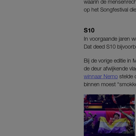
waarin de mensenrech
op het Songfestival di
S10
In voorgaande jaren wa
Dat deed S10 bijvoorbee
Bij de vorige editie 
de deur afwijkende vl
winnaar Nemo
stelde 
binnen moest “smokke