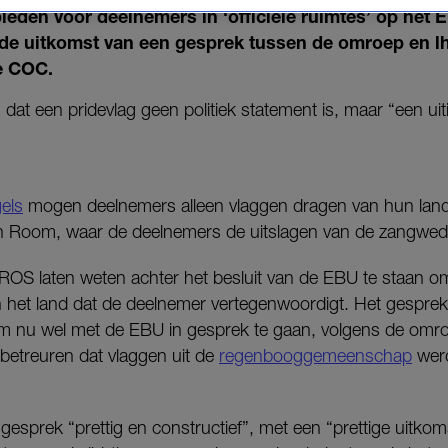
ieden voor deelnemers in ‘officiële ruimtes’ op het E
s de uitkomst van een gesprek tussen de omroep en lh
e COC.
 dat een pridevlag geen politiek statement is, maar “een uit
els
mogen deelnemers alleen vlaggen dragen van hun land.
 Room, waar de deelnemers de uitslagen van de zangwedst
S laten weten achter het besluit van de EBU te staan om 
n het land dat de deelnemer vertegenwoordigt. Het gespre
om nu wel met de EBU in gesprek te gaan, volgens de omr
 betreuren dat vlaggen uit de
regenbooggemeenschap
werd
prek “prettig en constructief”, met een “prettige uitkomst”