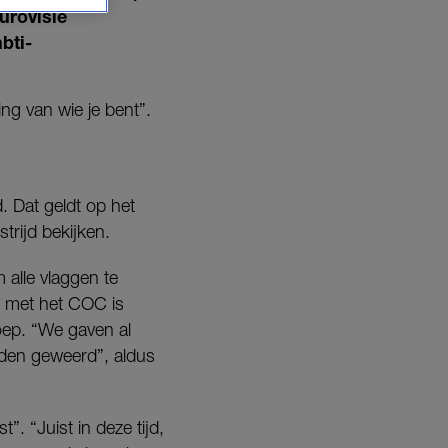
urovisie
bti-
ing van wie je bent”.
 Dat geldt op het
rijd bekijken.
alle vlaggen te
k met het COC is
oep. “We gaven al
en geweerd”, aldus
. “Juist in deze tijd,