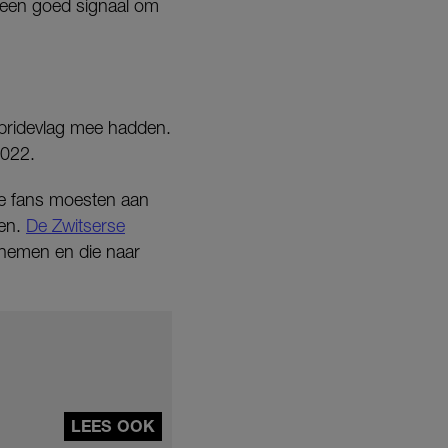
geen goed signaal om
n pridevlag mee hadden.
2022.
ge fans moesten aan
ren.
De Zwitserse
enemen en die naar
LEES OOK