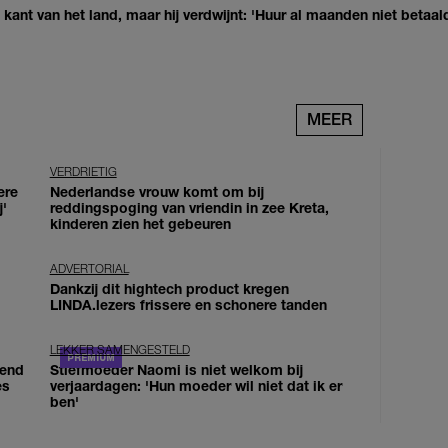
kant van het land, maar hij verdwijnt: 'Huur al maanden niet betaal
MEER
VERDRIETIG
ere
Nederlandse vrouw komt om bij
j'
reddingspoging van vriendin in zee Kreta,
kinderen zien het gebeuren
ADVERTORIAL
Dankzij dit hightech product kregen
LINDA.lezers frissere en schonere tanden
LEKKER SAMENGESTELD
iend
Stiefmoeder Naomi is niet welkom bij
es
verjaardagen: 'Hun moeder wil niet dat ik er
ben'