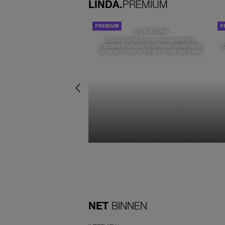
LINDA.
PREMIUM
DE STAD VAN
Elske DeWall over Leeuwarden,
muziek en haar favoriete plekken in
de stad: 'Een stad die voelt als thuis'
NET
BINNEN