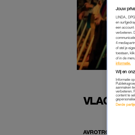
Jouw priva
LINDA., DPG
en surfgedra
een account 
verbeteren. 
communicatie
4 mediapartn
of stel je ei
toestaan, kli
of in de men
informatie.
Wij en onz
Informatie o
Publieksgroe
aanmaken ten
AVRO
verbeteren. 
content te se
VLAGGENR
gepersonalis
Derde partijen
AVROTROS maakt bez