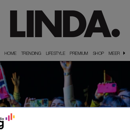
HOME
HOME
TRENDING
TRENDING
LIFESTYLE
LIFESTYLE
PREMIUM
PREMIUM
SHOP
SHOP
MEER
MEER