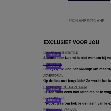
BRON
ANP
FOTO
ANP
EXCLUSIEF VOOR JOU
LEKKER SAMENGESTELD
Stiefmoeder Naomi is niet welkom bij ver
LIEVE HELEEN
Fred (55): 'Ik vind het moeilijk om meerde
ADVERTORIAL
Op de fiets met jonge kids? Zo wordt het in
FLOOR BAKHUYS ROOZEBOOM
'Ik kan weer eens niet laten me af te vr
ROOS MOGGRÉ
'"Roos, waarom heb je de naam van je ex 
PERSOONLIJK VERHAAL