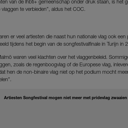
ten van de lhbti+ gemeenschap onder druk staan, is het 
e vlaggen te verbieden”, aldus het COC.
ren er veel artiesten die naast hun nationale vlag ook ee
ld tijdens het begin van de songfestivalfinale in Turijn in 
in Malmö waren veel klachten over het vlaggenbeleid. Sommi
aggen, zoals de regenboogvlag of de Europese vlag, inleve
dat hen de non-binaire vlag niet op het podium mocht me
len”.
Artiesten Songfestival mogen niet meer met pridevlag zwaaien