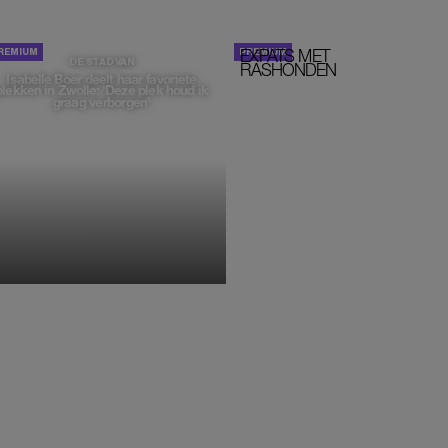
EXPATS MET
STOM!
DE STAD VAN
RASHONDEN
Isabelle Boer deelt haar favoriete
plekken in Zwolle: 'Deze plek houd ik
graag verborgen'
MONIQUE KLEMANN