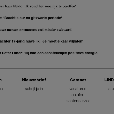
r haar libido: 'Ik vond het moeilijk te beseffen'
: 'Bracht kleur na gitzwarte periode'
ieuwe mensen ontmoeten veel minder awkward
hter 17-jarig huwelijk: 'Je moet elkaar vrijlaten'
Peter Faber: 'Hij had een aanstekelijke positieve energie'
n
Nieuwsbrief
Contact
LIND
en
schrijf je in
vacatures
st
colofon
klantenservice