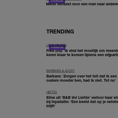
Merel verhuist voor een man naar andere 
TRENDING
LIEVE HELEEN
Fred (55): 'Ik vind het moeilijk om meerd
keren klaar te komen tijdens een vrijparti
BARBARA & JOOST
Barbara: 'Zorgen over het feit dat ik een
oudere moeder ben, had ik niet. Tot nu'
HEFTIG
Eline uit 'B&B Vol Liefde' verloor haar vr
bij liquidatie: 'Een beeld dat op je netvli
blijft'