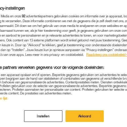
cy-instellingen
 Media en onze
92
advertentiepartners gebruiken cookies om informatie over je apparaat, lo
g te verzamelen. Deze informatie combineren we met de gegevens die je zelf deelt met ons, z
aanmaakt. Dit doen we om het gebruik van onze media te analyseren en onze websites en a
Daarnaast kunnen we, als je hier toestemming voor geeft, je gegevens gebruiken om onze con
 en aanbod te personaliseren en je relevante advertenties te tonen, en voor marketingdoele
ers. Ook content van 13 externe platformen wordt enkel getoond met jouw toestemming. Ge
gen keuze in. Door op "Akkoord" te klikken, geef je toestemming voor onderstaande doeleinden. 
k dan op “Instellen”. Jouw keuze kun je opnieuw aanpassen via “Privacy-instellingen” ondera
u’s van onze apps. Lees meer in ons privacy- en cookiebeleid.
Raadpleeg ons cookiebeleid 
e partners verwerken gegevens voor de volgende doeleinden:
MEDIA
|
GOEIE ACTIE
p een apparaat opslaan en/of openen. Beperkte gegevens gebruiken om advertenties te sele
pen begrijpen aan de hand van statistieken of combinaties van gegevens uit verschillende br
 behoeve van gepersonaliseerde advertenties. Contentprestaties meten. Diensten ontwikkel
TROS MAAKT BEZWAAR 
Profielen gebruiken voor de selectie van gepersonaliseerde advertenties. Beperkte gegeven
lecteren. Profielen aanmaken ter personalisatie van content. Profielen gebruiken ter selectie 
EGEL EBU: 'PRIDEVLAG E
eerde content. De prestaties van advertenties meten.
 lijst
VAN WIE JE BENT'
01-05-2025
|
STERRE REKERS
Instellen
Akkoord
waar tegen het besluit van de European Broadcas