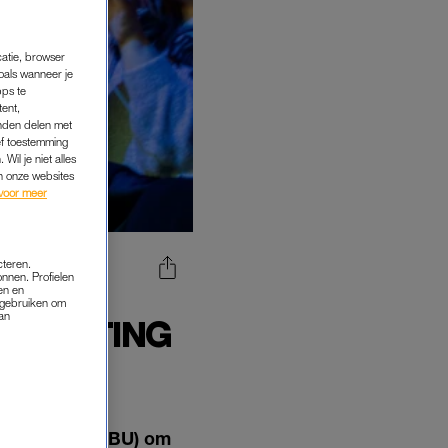
catie, browser
oals wanneer je
pps te
tent,
inden delen met
ef toestemming
Wil je niet alles
an onze websites
voor meer
cteren.
onnen. Profielen
en en
TEGEN
s gebruiken om
van
EN UITING
ting Union (EBU) om