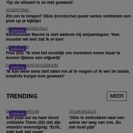
'Op de uitvaart is ze niet geweest'
ADVERTORIAL
Zin om te bingen? Déze (iconische) queer series verdienen een
plek op je kijklijst
LEKKER SAMENGESTELD
Stiefmoeder Naomi is niet welkom bij verjaardagen: 'Hun
moeder wil niet dat ik er ben'
LIEVE HELEEN
Fred (55): 'Ik vind het moeilijk om meerdere keren klaar te
komen tijdens een vrijpartij'
FLOOR BAKHUYS ROOZEBOOM
'Ik kan weer eens niet laten me af te vragen of ik wel de beste,
braafste burger ben geweest'
TRENDING
MEER
BEDROGEN VROUW
TATUM DAGELET
Een paar uur na haar dood
'Ollie is vertrokken naar een
ontdekte Thom (32) dat zijn
adres ver weg van ons. En
vriendin vreemdging: 'Echt,
dat doet pijn’
mijn bek viel open'