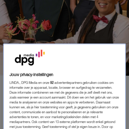
Jouw privacy-instellingen
MEDIA
|
GOED NIEUWS
LINDA., DPG Media en onze
92
advertentiepartners gebruiken cookies om
informatie over je apparaat, locatie, browser en surfgedrag te verzamelen.
'FIRST DATES BEACH CLUB':
Deze informatie combineren we met de gegevens die je zelf deelt met ons,
DATINGPROGRAMMA KEERT
zoals wanneer je een account aanmaakt. Dit doen we om het gebruik van onze
TERUG IN NIEUW JASJE OP 'NPO
media te analyseren en onze websites en apps te verbeteren. Daarnaast
kunnen we, als je hier toestemming voor geeft, je gegevens gebruiken om onze
START'
content, communicatie en aanbod te personaliseren en je relevante
19-05-2026
|
CARMEN FELIX
advertenties te tonen, en voor marketingdoeleinden delen met 4
mediapartners. Ook content van 13 externe platformen wordt enkel getoond
met jouw toestemming. Geef toestemming of stel je eigen keuze in. Door op