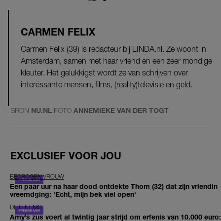
CARMEN FELIX
Carmen Felix (39) is redacteur bij LINDA.nl. Ze woont in
Amsterdam, samen met haar vriend en een zeer mondige
kleuter. Het gelukkigst wordt ze van schrijven over
interessante mensen, films, (reality)televisie en geld.
BRON
NU.NL
FOTO
ANNEMIEKE VAN DER TOGT
EXCLUSIEF VOOR JOU
BEDROGEN VROUW
Een paar uur na haar dood ontdekte Thom (32) dat zijn vriendin
vreemdging: 'Echt, mijn bek viel open'
DE ERFENIS
Amy’s zus voert al twintig jaar strijd om erfenis van 10.000 euro: