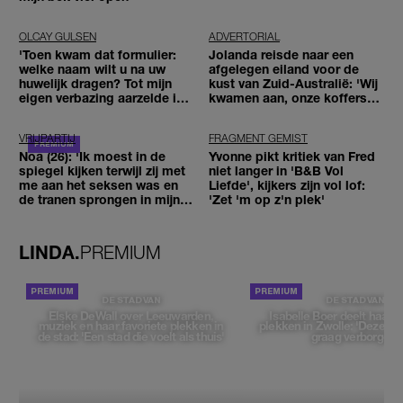
OLCAY GULSEN
ADVERTORIAL
'Toen kwam dat formulier:
Jolanda reisde naar een
welke naam wilt u na uw
afgelegen eiland voor de
huwelijk dragen? Tot mijn
kust van Zuid-Australië: 'Wij
eigen verbazing aarzelde ik
kwamen aan, onze koffers
geen moment'
niet'
VRIJPARTIJ
FRAGMENT GEMIST
Noa (26): 'Ik moest in de
Yvonne pikt kritiek van Fred
spiegel kijken terwijl zij met
niet langer in 'B&B Vol
me aan het seksen was en
Liefde', kijkers zijn vol lof:
de tranen sprongen in mijn
'Zet 'm op z'n plek'
ogen'
LINDA.
PREMIUM
DE STAD VAN
DE STAD VAN
Elske DeWall over Leeuwarden,
Isabelle Boer deelt haar f
muziek en haar favoriete plekken in
plekken in Zwolle: 'Deze pl
de stad: 'Een stad die voelt als thuis'
graag verborgen'