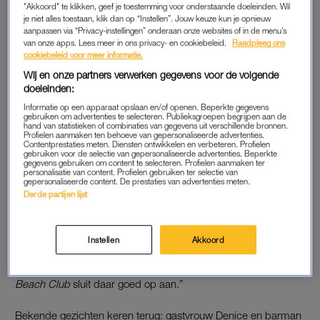
First Dates
verdwijnt niet van het scherm, het verhuist
"Akkoord" te klikken, geef je toestemming voor onderstaande doeleinden. Wil
je niet alles toestaan, klik dan op “Instellen”. Jouw keuze kun je opnieuw
gewoon naar het strand. Omroep BNNVARA maakte
aanpassen via “Privacy-instellingen” onderaan onze websites of in de menu’s
dinsdag bekend dat er een nieuwe variant van het
van onze apps. Lees meer in ons privacy- en cookiebeleid.
Raadpleeg ons
populaire datingprogramma komt:
First Dates Beach
cookiebeleid voor meer informatie.
Club
.
Wij en onze partners verwerken gegevens voor de volgende
doeleinden:
Informatie op een apparaat opslaan en/of openen. Beperkte gegevens
Het vertrouwde restaurantdecor maakt plaats voor een
gebruiken om advertenties te selecteren. Publieksgroepen begrijpen aan de
hand van statistieken of combinaties van gegevens uit verschillende bronnen.
strandtent, en het programma is vanaf 2027 te zien op
NPO
Profielen aanmaken ten behoeve van gepersonaliseerde advertenties.
Contentprestaties meten. Diensten ontwikkelen en verbeteren. Profielen
Start
.
gebruiken voor de selectie van gepersonaliseerde advertenties. Beperkte
gegevens gebruiken om content te selecteren. Profielen aanmaken ter
personalisatie van content. Profielen gebruiken ter selectie van
De omroep kondigde eerder aan te stoppen met de originele
gepersonaliseerde content. De prestaties van advertenties meten.
Derde partijen lijst
versie vanwege bezuinigingen op de publieke omroep. Het
nieuwe concept past volgens
BNNVARA
bij de koers die de
NPO inzet: minder lineaire televisie, meer online. “Dat brengt
Instellen
Akkoord
nieuwe kansen met zich mee voor programma’s die passen
binnen die strategie”, aldus een woordvoerder. “
First Dates
Beach Club
sluit daar goed op aan.”
Bekende gezichten keren terug: gastvrouw Denice en barman