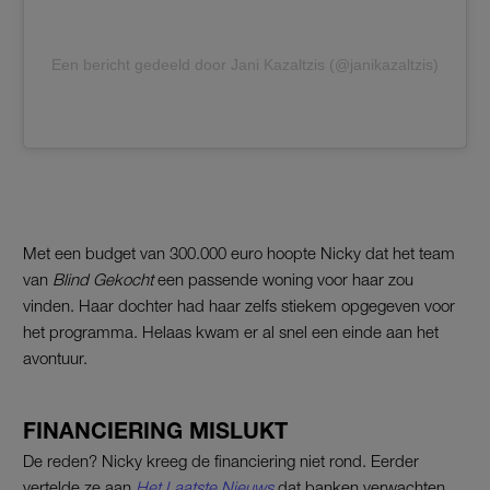
Een bericht gedeeld door Jani Kazaltzis (@janikazaltzis)
Met een budget van 300.000 euro hoopte Nicky dat het team
van
Blind Gekocht
een passende woning voor haar zou
vinden. Haar dochter had haar zelfs stiekem opgegeven voor
het programma. Helaas kwam er al snel een einde aan het
avontuur.
FINANCIERING MISLUKT
De reden? Nicky kreeg de financiering niet rond. Eerder
vertelde ze aan
Het Laatste Nieuws
dat banken verwachten