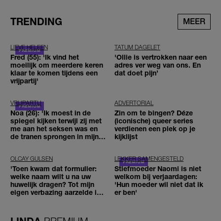
TRENDING
MEER
LIEVE HELEEN
TATUM DAGELET
Fred (55): 'Ik vind het
'Ollie is vertrokken naar een
moeilijk om meerdere keren
adres ver weg van ons. En
klaar te komen tijdens een
dat doet pijn’
vrijpartij'
VRIJPARTIJ
ADVERTORIAL
Noa (26): 'Ik moest in de
Zin om te bingen? Déze
spiegel kijken terwijl zij met
(iconische) queer series
me aan het seksen was en
verdienen een plek op je
de tranen sprongen in mijn
kijklijst
ogen'
OLCAY GULSEN
LEKKER SAMENGESTELD
'Toen kwam dat formulier:
Stiefmoeder Naomi is niet
welke naam wilt u na uw
welkom bij verjaardagen:
huwelijk dragen? Tot mijn
'Hun moeder wil niet dat ik
eigen verbazing aarzelde ik
er ben'
geen moment'