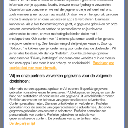
omdat er niet genoeg slaapkamers zijn.
informatie over je apparaat, locatie, browser en surfgedrag te verzamelen.
Deze informatie combineren we met de gegevens die je zelf deelt met ons,
Volgens de initiatiefnemers van
de crowdfunding
heeft ze
zoals wanneer je een account aanmaakt. Dit doen we om het gebruik van onze
media te analyseren en onze websites en apps te verbeteren. Daarnaast
ongeveer 20.000 euro eigen inbreng nodig, is bij
HLN
te lezen.
kunnen we, als je hier toestemming voor geeft, je gegevens gebruiken om onze
“We hopen samen Nicky en haar kinderen een echte kans op
content, communicatie en aanbod te personaliseren en je relevante
advertenties te tonen, en voor marketingdoeleinden delen met 4
een stabiel thuis te kunnen geven”, schrijven zij op de
mediapartners. Ook content van 13 externe platformen wordt enkel getoond
crowdfundingpagina.
met jouw toestemming. Geef toestemming of stel je eigen keuze in. Door op
"Akkoord" te klikken, geef je toestemming voor onderstaande doeleinden. Wil
je niet alles toestaan, klik dan op “Instellen”. Jouw keuze kun je opnieuw
aanpassen via “Privacy-instellingen” onderaan onze websites of in de menu’s
‘BLIND GEKOCHT’
van onze apps. Lees meer in ons privacy- en cookiebeleid.
Raadpleeg ons
cookiebeleid voor meer informatie.
Ook presentator Jani Kazaltzis steunt de actie openlijk. In een
video roept hij mensen op om een bijdrage te leveren. “Het
Wij en onze partners verwerken gegevens voor de volgende
doeleinden:
zou zo tof zijn als we haar kunnen helpen”, zegt hij. “Ik gun het
hen met heel mijn hart.”
Informatie op een apparaat opslaan en/of openen. Beperkte gegevens
gebruiken om advertenties te selecteren. Publieksgroepen begrijpen aan de
hand van statistieken of combinaties van gegevens uit verschillende bronnen.
Profielen aanmaken ten behoeve van gepersonaliseerde advertenties.
Contentprestaties meten. Diensten ontwikkelen en verbeteren. Profielen
gebruiken voor de selectie van gepersonaliseerde advertenties. Beperkte
gegevens gebruiken om content te selecteren. Profielen aanmaken ter
personalisatie van content. Profielen gebruiken ter selectie van
gepersonaliseerde content. De prestaties van advertenties meten.
Derde partijen lijst