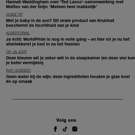
Hannah Waddingham over 'Ted Lasso'-samenwerking met
Matteo van der Grijn: 'Meteen heel makkelijk'
GOEIE TIP
Met je baby in de zon? Dít virale product van Kruidvat
beschermt de hoofdhuid van je kind
ADVERTORIAL
Ja écht: WorldPride is nog in volle gang – en hier rol je nu het
allerlekkerst je bed in na het feesten
OH, JA JOH?
Deze kleuren wil je zeker wél in de slaapkamer (en deze vier kun
je beter vermijden)
WAT GOÉÉÉÉD
Geen water bij de wijn: deze ingrediënten houden je glas koel
én op smaak
Volg ons