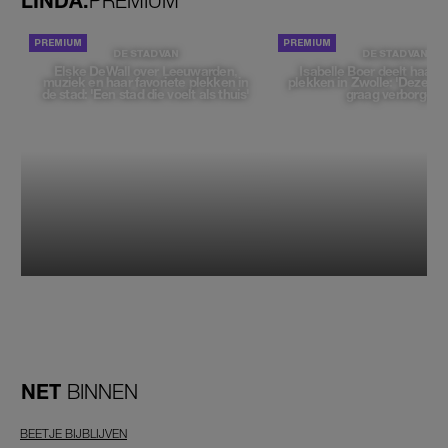
LINDA.
PREMIUM
DE STAD VAN
DE STAD VAN
Elske DeWall over Leeuwarden,
Isabelle Boer deelt haar f
muziek en haar favoriete plekken in
plekken in Zwolle: 'Deze pl
de stad: 'Een stad die voelt als thuis'
graag verborgen'
NET
BINNEN
BEETJE BIJBLIJVEN