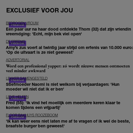
EXCLUSIEF VOOR JOU
BEDROGEN VROUW
Een paar uur na haar dood ontdekte Thom (32) dat zijn vriendin
vreemdging: 'Echt, mijn bek viel open'
DE ERFENIS
Amy’s zus voert al twintig jaar strijd om erfenis van 10.000 euro:
'Op de uitvaart is ze niet geweest'
ADVERTORIAL
Word een professional yapper: zó wordt nieuwe mensen ontmoeten
veel minder awkward
LEKKER SAMENGESTELD
Stiefmoeder Naomi is niet welkom bij verjaardagen: 'Hun
moeder wil niet dat ik er ben'
LIEVE HELEEN
Fred (55): 'Ik vind het moeilijk om meerdere keren klaar te
komen tijdens een vrijpartij'
FLOOR BAKHUYS ROOZEBOOM
'Ik kan weer eens niet laten me af te vragen of ik wel de beste,
braafste burger ben geweest'