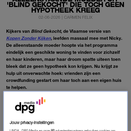
'BLIND GEKOCHT' DIE TOCH GEEN
HYPOTHEEK KREEG
02-06-2026
|
CARMEN FELIX
Kijkers van
Blind Gekocht
, de Vlaamse versie van
Kopen Zonder Kijken
, leefden massaal mee met Nicky.
De alleenstaande moeder hoopte via het programma
eindelijk een geschikte woning te vinden voor zichzelf
en haar kinderen, maar haar droom spatte uiteen toen
bleek dat ze geen hypotheek kon krijgen. Nu krijgt ze
hulp uit onverwachte hoek: vrienden zijn een
crowdfunding gestart om haar toch aan een eigen huis
te helpen.
Nicky (44) maakte dit seizoen veel indruk met haar verhaal. Ze
woont momenteel in een klein huurappartement dat eigenlijk
te weinig ruimte biedt voor haar gezin. Wanneer haar kinderen
Jouw privacy-instellingen
Idara (20) en Zoran (15) bij haar zijn, slaapt ze zelf op de bank,
LINDA., DPG Media en onze
92
advertentiepartners gebruiken cookies om