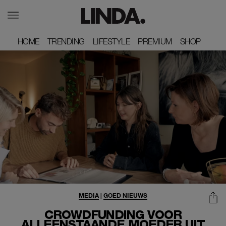
HOME
HOME
TRENDING
TRENDING
LIFESTYLE
LIFESTYLE
PREMIUM
PREMIUM
SHOP
SHOP
MEDIA
|
GOED NIEUWS
CROWDFUNDING VOOR
ALLEENSTAANDE MOEDER UIT