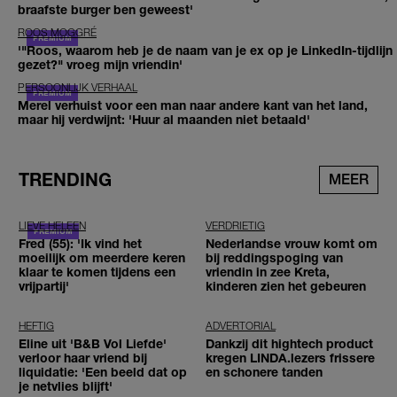
braafste burger ben geweest'
ROOS MOGGRÉ
'"Roos, waarom heb je de naam van je ex op je LinkedIn-tijdlijn
gezet?" vroeg mijn vriendin'
PERSOONLIJK VERHAAL
Merel verhuist voor een man naar andere kant van het land,
maar hij verdwijnt: 'Huur al maanden niet betaald'
TRENDING
MEER
LIEVE HELEEN
VERDRIETIG
Fred (55): 'Ik vind het
Nederlandse vrouw komt om
moeilijk om meerdere keren
bij reddingspoging van
klaar te komen tijdens een
vriendin in zee Kreta,
vrijpartij'
kinderen zien het gebeuren
HEFTIG
ADVERTORIAL
Eline uit 'B&B Vol Liefde'
Dankzij dit hightech product
verloor haar vriend bij
kregen LINDA.lezers frissere
liquidatie: 'Een beeld dat op
en schonere tanden
je netvlies blijft'