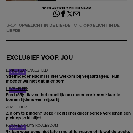
GOED ARTIKEL? DELEN MAAR.
BRON
OPGELICHT IN DE LIEFDE
FOTO
OPGELICHT IN DE
LIEFDE
EXCLUSIEF VOOR JOU
LEKKER SAMENGESTELD
Stiefmoeder Naomi is niet welkom bij verjaardagen: 'Hun
moeder wil niet dat ik er ben'
LIEVE HELEEN
Fred (55): 'Ik vind het moeilijk om meerdere keren klaar te
komen tijdens een vrijpartij'
ADVERTORIAL
Zin om te bingen? Déze (iconische) queer series verdienen een
plek op je kijklijst
FLOOR BAKHUYS ROOZEBOOM
'Ik kan weer eens niet laten me af te vragen of ik wel de beste,