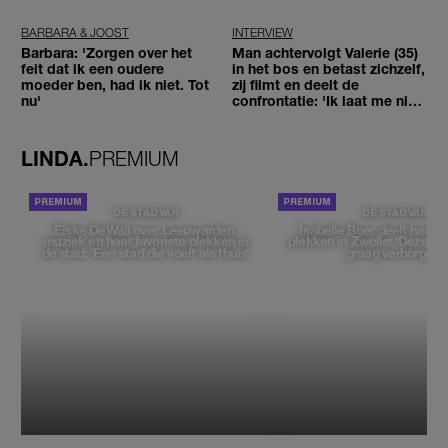
BARBARA & JOOST
INTERVIEW
Barbara: 'Zorgen over het
Man achtervolgt Valerie (35)
feit dat ik een oudere
in het bos en betast zichzelf,
moeder ben, had ik niet. Tot
zij filmt en deelt de
nu'
confrontatie: 'Ik laat me niet
tegenhouden'
LINDA.
PREMIUM
DE STAD VAN
DE STAD VAN
Elske DeWall over Leeuwarden,
Isabelle Boer deelt haar f
muziek en haar favoriete plekken in
plekken in Zwolle: 'Deze pl
de stad: 'Een stad die voelt als thuis'
graag verborgen'