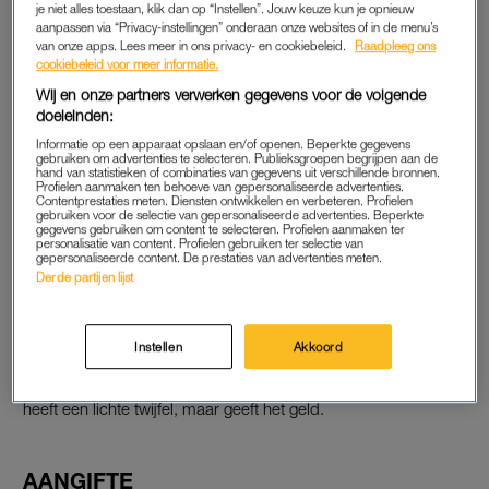
je niet alles toestaan, klik dan op “Instellen”. Jouw keuze kun je opnieuw
broer, die een dubieuze rol in haar leven blijkt te spelen – ook
aanpassen via “Privacy-instellingen” onderaan onze websites of in de menu’s
kennen en hebben het zelfs over trouwen.
van onze apps. Lees meer in ons privacy- en cookiebeleid.
Raadpleeg ons
cookiebeleid voor meer informatie.
Wij en onze partners verwerken gegevens voor de volgende
doeleinden:
SCHEIDING
Informatie op een apparaat opslaan en/of openen. Beperkte gegevens
Maar dan vertelt Mina ineens dat ze nog niet gescheiden is
gebruiken om advertenties te selecteren. Publieksgroepen begrijpen aan de
hand van statistieken of combinaties van gegevens uit verschillende bronnen.
van haar ex. Ze zou hem al zes jaar niet gesproken hebben.
Profielen aanmaken ten behoeve van gepersonaliseerde advertenties.
Klaas accepteert dit en is “blind” door de liefde. Hij koopt een
Contentprestaties meten. Diensten ontwikkelen en verbeteren. Profielen
gebruiken voor de selectie van gepersonaliseerde advertenties. Beperkte
nieuwe auto voor Mina en laat deze, onder druk van de broer,
gegevens gebruiken om content te selecteren. Profielen aanmaken ter
personalisatie van content. Profielen gebruiken ter selectie van
op haar naam zetten.
gepersonaliseerde content. De prestaties van advertenties meten.
Derde partijen lijst
Toch vertrouwt Klaas de twee. Zijn vertrouwen is zelfs zo groot
dat hij 85.000 euro betaalt voor een appartement dat ze gaan
Instellen
Akkoord
kopen in het Marokkaanse Agadir. Hij geeft het cash, wat
volgens de familie gebruikelijk is in dat land, aan Mina. Klaas
heeft een lichte twijfel, maar geeft het geld.
AANGIFTE