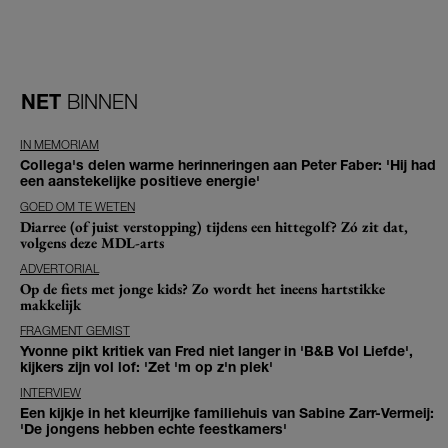
NET
BINNEN
IN MEMORIAM
Collega's delen warme herinneringen aan Peter Faber: 'Hij had
een aanstekelijke positieve energie'
GOED OM TE WETEN
Diarree (of juist verstopping) tijdens een hittegolf? Zó zit dat,
volgens deze MDL-arts
ADVERTORIAL
Op de fiets met jonge kids? Zo wordt het ineens hartstikke
makkelijk
FRAGMENT GEMIST
Yvonne pikt kritiek van Fred niet langer in 'B&B Vol Liefde',
kijkers zijn vol lof: 'Zet 'm op z'n plek'
INTERVIEW
Een kijkje in het kleurrijke familiehuis van Sabine Zarr-Vermeij:
'De jongens hebben echte feestkamers'