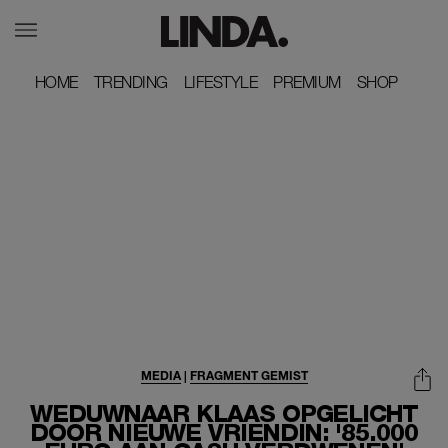
HOME
HOME
TRENDING
TRENDING
LIFESTYLE
LIFESTYLE
PREMIUM
PREMIUM
SHOP
SHOP
MEDIA
|
FRAGMENT GEMIST
WEDUWNAAR KLAAS OPGELICHT
DOOR NIEUWE VRIENDIN: '85.000