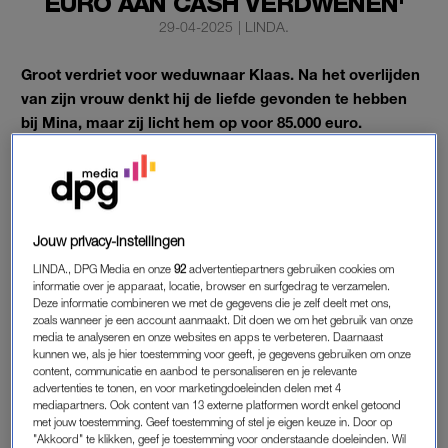
EURO AAN CASH VERDWENEN'
29-04-2025
|
LINDA.
Groot verdriet voor weduwnaar Klaas. Na het overlijden
van zijn vrouw denkt hij de liefde gevonden te hebben
bij Mina, maar zij licht hem op voor 85.000 euro.
Het bedrag gaf hij in cash aan haar om samen een huis te
kopen in Agadir (Marokko).
Jouw privacy-instellingen
WEDUWNAAR KLAAS OPGELICHT
LINDA., DPG Media en onze
92
advertentiepartners gebruiken cookies om
Ellie Lust
confronteert de vrouw in haar programma
Opgelicht
informatie over je apparaat, locatie, browser en surfgedrag te verzamelen.
in de Liefde
. Mina ontkent in alle toonaarden. “Hij heeft alles
Deze informatie combineren we met de gegevens die je zelf deelt met ons,
zoals wanneer je een account aanmaakt. Dit doen we om het gebruik van onze
verzonnen om mij te pakken. Er klopt niks van. Alles is
media te analyseren en onze websites en apps te verbeteren. Daarnaast
verzonnen.”
kunnen we, als je hier toestemming voor geeft, je gegevens gebruiken om onze
content, communicatie en aanbod te personaliseren en je relevante
advertenties te tonen, en voor marketingdoeleinden delen met 4
Hoe zit het verhaal precies in elkaar? Klaas leert Mina kennen
mediapartners. Ook content van 13 externe platformen wordt enkel getoond
via een datingsite. Al snel springt de vonk over en krijgen de
met jouw toestemming. Geef toestemming of stel je eigen keuze in. Door op
"Akkoord" te klikken, geef je toestemming voor onderstaande doeleinden. Wil
twee een relatie. Ze leren elkaars familie – waaronder Mina’s