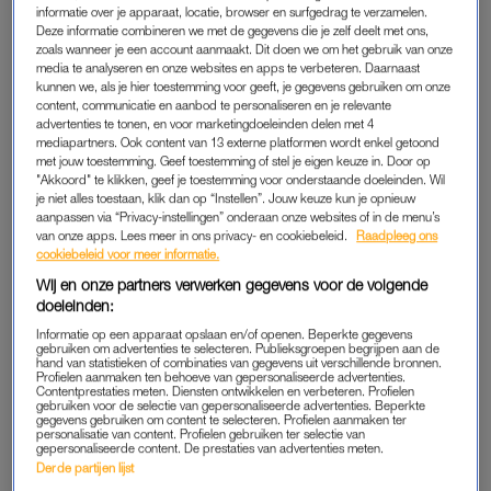
voor hen onbekende man de zaak in, vertelt Luuk, mede-
informatie over je apparaat, locatie, browser en surfgedrag te verzamelen.
Deze informatie combineren we met de gegevens die je zelf deelt met ons,
eigenaar van Petticoat. “Na een paar keer te hebben gevraagd
zoals wanneer je een account aanmaakt. Dit doen we om het gebruik van onze
of we hem konden helpen, zei hij: ‘Nee, jullie kunnen mij niet
media te analyseren en onze websites en apps te verbeteren. Daarnaast
helpen.’ Dat is natuurlijk al een aparte manier om een vraag te
kunnen we, als je hier toestemming voor geeft, je gegevens gebruiken om onze
content, communicatie en aanbod te personaliseren en je relevante
beantwoorden.”
advertenties te tonen, en voor marketingdoeleinden delen met 4
mediapartners. Ook content van 13 externe platformen wordt enkel getoond
De man trekt twee messen. “Je weet niet wat je moet doen”,
met jouw toestemming. Geef toestemming of stel je eigen keuze in. Door op
"Akkoord" te klikken, geef je toestemming voor onderstaande doeleinden. Wil
zegt medewerker Liv. “Moet je boos tegen hem doen? Moet je
je niet alles toestaan, klik dan op “Instellen”. Jouw keuze kun je opnieuw
naar hem luisteren?” Ze kiezen voor het laatste, staan op en
aanpassen via “Privacy-instellingen” onderaan onze websites of in de menu’s
van onze apps. Lees meer in ons privacy- en cookiebeleid.
Raadpleeg ons
lopen naar de achterkant van de zaak. Liv: “Het enige wat hij
cookiebeleid voor meer informatie.
zei was wat hij wilde, dat het vies kon worden en dat hij een
Wij en onze partners verwerken gegevens voor de volgende
rugzak meehad met explosieven. Hij beweerde dat het
doeleinden:
genoeg was voor het hele straatje, dat zou betekenen dat alle
Informatie op een apparaat opslaan en/of openen. Beperkte gegevens
gebouwen hier in de buurt opgeblazen zouden kunnen
gebruiken om advertenties te selecteren. Publieksgroepen begrijpen aan de
hand van statistieken of combinaties van gegevens uit verschillende bronnen.
worden.”
Profielen aanmaken ten behoeve van gepersonaliseerde advertenties.
Contentprestaties meten. Diensten ontwikkelen en verbeteren. Profielen
gebruiken voor de selectie van gepersonaliseerde advertenties. Beperkte
gegevens gebruiken om content te selecteren. Profielen aanmaken ter
personalisatie van content. Profielen gebruiken ter selectie van
MELDING MAKEN
gepersonaliseerde content. De prestaties van advertenties meten.
Derde partijen lijst
De man draagt één van hen op om 112 te bellen en
melding te