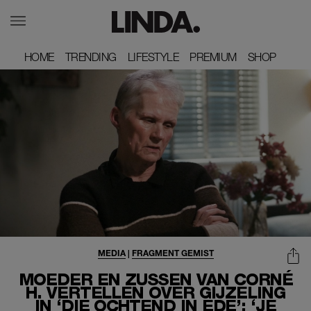
HOME
HOME
TRENDING
TRENDING
LIFESTYLE
LIFESTYLE
PREMIUM
PREMIUM
SHOP
SHOP
MEDIA
|
FRAGMENT GEMIST
MOEDER EN ZUSSEN VAN CORNÉ
H. VERTELLEN OVER GIJZELING
IN ‘DIE OCHTEND IN EDE’: ‘JE