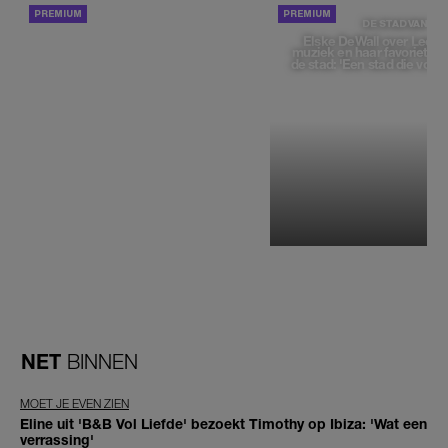
ACHTERGROND
DE STAD VAN
Elske DeWall over Leeu
muziek en haar favoriete p
de stad: 'Een stad die voelt 
NET
BINNEN
MOET JE EVEN ZIEN
Eline uit 'B&B Vol Liefde' bezoekt Timothy op Ibiza: 'Wat een
verrassing'