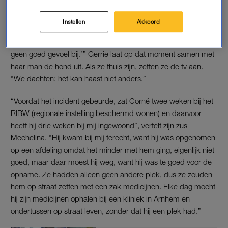
maken van de gijzeling
. Het arrestatieteam van de politie
wordt ingezet. Niet veel later wordt Gerrie, de moeder van
Instellen
Akkoord
Corné, gebeld. “Het was één van onze dochters. Ze zei:
‘Mam, er loopt een verwarde man in het centrum. Ik heb er
geen goed gevoel bij.’” Gerrie laat op dat moment samen met
haar man de hond uit. Als ze thuis zijn, zetten ze de tv aan.
“We dachten: het kan haast niet anders.”
“Voordat het incident gebeurde, zat Corné twee weken bij het
RIBW (regionale instelling beschermd wonen) en daarvoor
heeft hij drie weken bij mij ingewoond”, vertelt zijn zus
Mechelina. “Hij kwam bij mij terecht, want hij was opgenomen
op een afdeling omdat het minder met hem ging, eigenlijk niet
goed, maar daar moest hij weg, want hij was te goed voor de
opname. Ze hadden alleen geen andere plek, dus ze zouden
hem op straat zetten met een zak medicijnen. Elke dag mocht
hij zijn medicijnen ophalen bij een kliniek in Arnhem en
ondertussen op straat leven, zonder dat hij een plek had.”