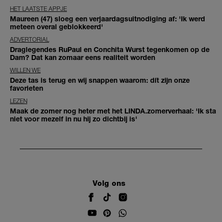
HET LAATSTE APPJE
Maureen (47) sloeg een verjaardagsuitnodiging af: 'Ik werd
meteen overal geblokkeerd'
ADVERTORIAL
Draglegendes RuPaul en Conchita Wurst tegenkomen op de
Dam? Dat kan zomaar eens realiteit worden
WILLEN WE
Deze tas is terug en wij snappen waarom: dít zijn onze
favorieten
LEZEN
Maak de zomer nog heter met het LINDA.zomerverhaal: 'Ik sta
niet voor mezelf in nu hij zo dichtbij is'
Volg ons