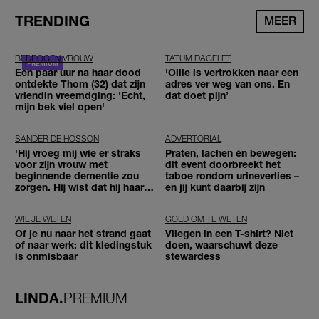
TRENDING
MEER
BEDROGEN VROUW
TATUM DAGELET
Een paar uur na haar dood
'Ollie is vertrokken naar een
ontdekte Thom (32) dat zijn
adres ver weg van ons. En
vriendin vreemdging: 'Echt,
dat doet pijn’
mijn bek viel open'
SANDER DE HOSSON
ADVERTORIAL
'Hij vroeg mij wie er straks
Praten, lachen én bewegen:
voor zijn vrouw met
dit event doorbreekt het
beginnende dementie zou
taboe rondom urineverlies –
zorgen. Hij wist dat hij haar
en jij kunt daarbij zijn
zou moeten loslaten'
WIL JE WETEN
GOED OM TE WETEN
Of je nu naar het strand gaat
Vliegen in een T-shirt? Niet
of naar werk: dit kledingstuk
doen, waarschuwt deze
is onmisbaar
stewardess
LINDA.
PREMIUM