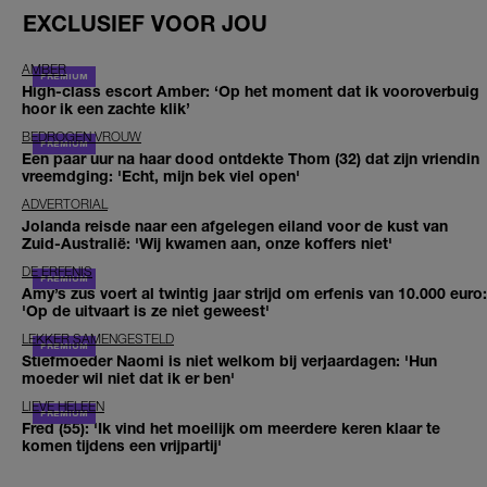
EXCLUSIEF VOOR JOU
AMBER
High-class escort Amber: ‘Op het moment dat ik vooroverbuig
hoor ik een zachte klik’
BEDROGEN VROUW
Een paar uur na haar dood ontdekte Thom (32) dat zijn vriendin
vreemdging: 'Echt, mijn bek viel open'
ADVERTORIAL
Jolanda reisde naar een afgelegen eiland voor de kust van
Zuid-Australië: 'Wij kwamen aan, onze koffers niet'
DE ERFENIS
Amy’s zus voert al twintig jaar strijd om erfenis van 10.000 euro:
'Op de uitvaart is ze niet geweest'
LEKKER SAMENGESTELD
Stiefmoeder Naomi is niet welkom bij verjaardagen: 'Hun
moeder wil niet dat ik er ben'
LIEVE HELEEN
Fred (55): 'Ik vind het moeilijk om meerdere keren klaar te
komen tijdens een vrijpartij'