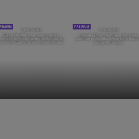
DE STAD VAN
DE STAD VAN
Elske DeWall over Leeuwarden,
Isabelle Boer deelt haar favoriete
muziek en haar favoriete plekken in
plekken in Zwolle: 'Deze plek houd 
de stad: 'Een stad die voelt als thuis'
graag verborgen'