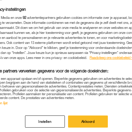
cy-instellingen
 Media en onze
92
advertentiepartners gebruiken cookies om informatie over je apparaat, lo
g te verzamelen. Deze informatie combineren we met de gegevens die je zelf deelt met ons, z
aanmaakt. Dit doen we om het gebruik van onze media te analyseren en onze websites en a
Daarnaast kunnen we, als je hier toestemming voor geeft, je gegevens gebruiken om onze con
 en aanbod te personaliseren en je relevante advertenties te tonen, en voor marketingdoele
ers. Ook content van 13 externe platformen wordt enkel getoond met jouw toestemming. Ge
gen keuze in. Door op "Akkoord" te klikken, geef je toestemming voor onderstaande doeleinden. 
k dan op “Instellen”. Jouw keuze kun je opnieuw aanpassen via “Privacy-instellingen” ondera
u’s van onze apps. Lees meer in ons privacy- en cookiebeleid.
Raadpleeg ons cookiebeleid 
e partners verwerken gegevens voor de volgende doeleinden:
MEDIA
|
FRAGMENT GEMIST
p een apparaat opslaan en/of openen. Beperkte gegevens gebruiken om advertenties te sele
pen begrijpen aan de hand van statistieken of combinaties van gegevens uit verschillende br
LLO GOODBYE' STAAT EEN 
 behoeve van gepersonaliseerde advertenties. Contentprestaties meten. Diensten ontwikkel
Profielen gebruiken voor de selectie van gepersonaliseerde advertenties. Beperkte gegeven
lecteren. Profielen aanmaken ter personalisatie van content. Profielen gebruiken ter selectie 
OP SCHIPHOL, VOOR EEN 
eerde content. De prestaties van advertenties meten.
IEMAND
 lijst
11-04-2025
|
EVA MUNNIK
Instellen
Akkoord
raat op Schiphol. In
Hello Goodbye
spreekt presentat