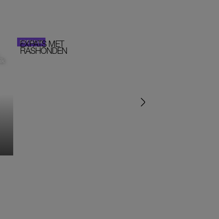
EXPATS MET
STOM!
PORTRETTEN
RASHONDEN
ik
‘IK ZAT IN EEN SEKTE’
‘HET DRAAIT ALLEMA
OM SEKS IN EEN SPIR
JASJE’
MONIQUE KLEMANN