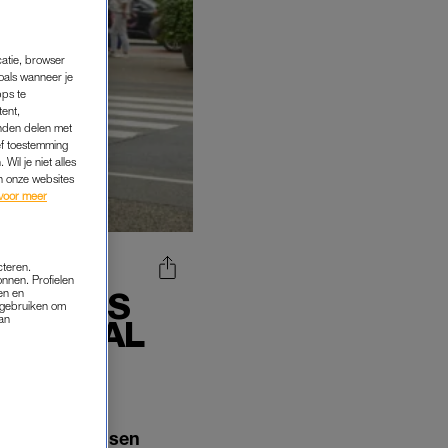
catie, browser
oals wanneer je
pps te
tent,
inden delen met
ef toestemming
Wil je niet alles
an onze websites
voor meer
cteren.
onnen. Profielen
OPA ALS
en en
s gebruiken om
van
SPECIAAL
or Joris Linssen