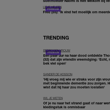
Stiefmoeder Naomi is niet welkom bij ver
LIEVE HELEEN
Fred (55): 'Ik vind het moeilijk om meerde
TRENDING
BEDROGEN VROUW
Een paar uur na haar dood ontdekte Th
(32) dat zijn vriendin vreemdging: 'Echt, 
bek viel open'
SANDER DE HOSSON
'Hij vroeg mij wie er straks voor zijn vro
met beginnende dementie zou zorgen. Hi
wist dat hij haar zou moeten loslaten'
WIL JE WETEN
Of je nu naar het strand gaat of naar werk
kledingstuk is onmisbaar