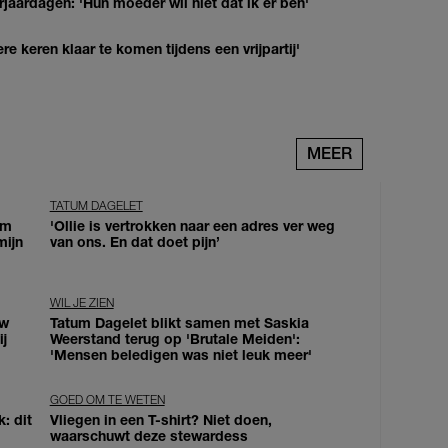
jaardagen: 'Hun moeder wil niet dat ik er ben'
re keren klaar te komen tijdens een vrijpartij'
MEER
TATUM DAGELET
om
'Ollie is vertrokken naar een adres ver weg
mijn
van ons. En dat doet pijn’
WIL JE ZIEN
uw
Tatum Dagelet blikt samen met Saskia
j
Weerstand terug op 'Brutale Meiden':
'Mensen beledigen was niet leuk meer'
GOED OM TE WETEN
: dit
Vliegen in een T-shirt? Niet doen,
waarschuwt deze stewardess