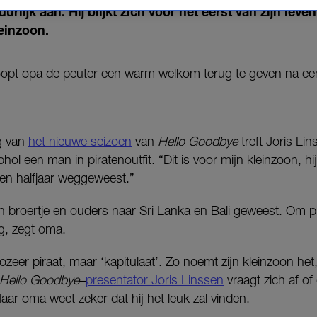
rlijk aan. Hij blijkt zich voor het eerst van zijn leve
leinzoon.
hoopt opa de peuter een warm welkom terug te geven na een
ng van
het nieuwe seizoen
van
Hello Goodbye
treft Joris Lin
l een man in piratenoutfit. “Dit is voor mijn kleinzoon, hij
 een halfjaar weggeweest.”
jn broertje en ouders naar Sri Lanka en Bali geweest. Om pr
g, zegt oma.
ozeer piraat, maar ‘kapitulaat’. Zo noemt zijn kleinzoon he
Hello Goodbye
–
presentator Joris Linssen
vraagt zich af of
Maar oma weet zeker dat hij het leuk zal vinden.