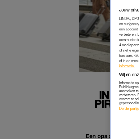
Jouw priva
LINDA., DPG
en surfgedra
een account 
verbeteren. 
communicatie
4 mediapartn
of stel je ei
toestaan, kli
of in de men
informatie.
Wij en onz
Informatie o
Publieksgroe
IN 'HE
aanmaken ten
verbeteren. 
content te se
PIRAAT 
gepersonalis
Derde partijen
Een opa staat als pi