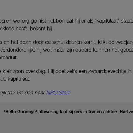
eren wel erg gemist hebben dat hij er als ‘kapitulaat’ staat
erkleed heeft, bekent hij.
r is en het gezin door de schuifdeuren komt, kijkt de tweeja
verdonderd lijkt hij wel, maar zijn ouders kunnen het geb
reeduit.
de kleinzoon overstag. Hij doet zelfs een zwaardgevechtje 
de kapitulaat.
kijken? Ga dan naar
NPO Start
.
'Hello Goodbye'-aflevering laat kijkers in tranen achter: 'Hart