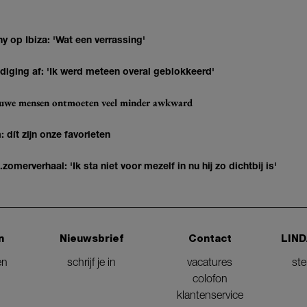
y op Ibiza: 'Wat een verrassing'
diging af: 'Ik werd meteen overal geblokkeerd'
ieuwe mensen ontmoeten veel minder awkward
 dít zijn onze favorieten
erverhaal: 'Ik sta niet voor mezelf in nu hij zo dichtbij is'
n
Nieuwsbrief
Contact
LIND
en
schrijf je in
vacatures
st
colofon
klantenservice