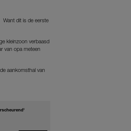
. Want dit is de eerste
rige kleinzoon verbaasd
aar van opa meteen
in de aankomsthal van
verscheurend'