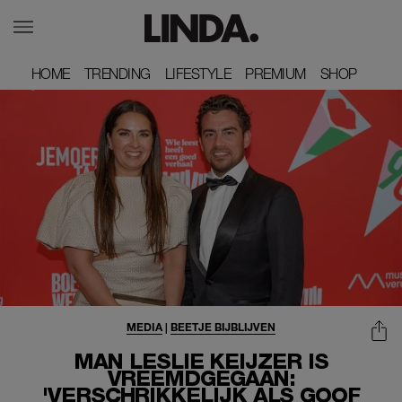
HOME
HOME
TRENDING
TRENDING
LIFESTYLE
LIFESTYLE
PREMIUM
PREMIUM
SHOP
SHOP
MEDIA
|
BEETJE BIJBLIJVEN
MAN LESLIE KEIJZER IS
VREEMDGEGAAN:
'VERSCHRIKKELIJK ALS GOOF