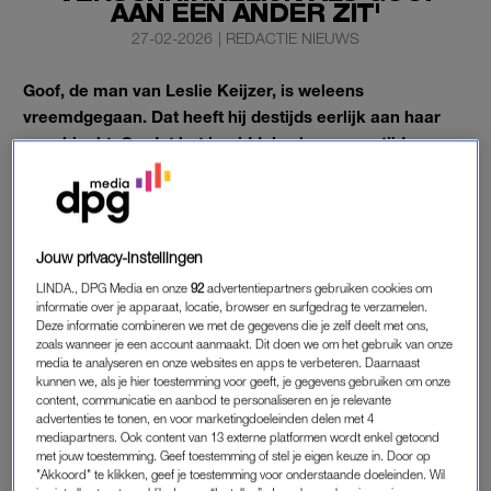
AAN EEN ANDER ZIT'
27-02-2026
|
REDACTIE NIEUWS
Goof, de man van Leslie Keijzer, is weleens
vreemdgegaan. Dat heeft hij destijds eerlijk aan haar
opgebiecht. Omdat het inmiddels alweer een tijd
geleden is, kan de echte Gooische moeder er nu
makkelijk over praten.
“Het is inmiddels… hoe lang geleden? Althans, van degene
Jouw privacy-instellingen
die ik weet”, vertelt ze lachend in de podcast
Lightless
LINDA., DPG Media en onze
92
advertentiepartners gebruiken cookies om
Lounge
.
informatie over je apparaat, locatie, browser en surfgedrag te verzamelen.
Deze informatie combineren we met de gegevens die je zelf deelt met ons,
zoals wanneer je een account aanmaakt. Dit doen we om het gebruik van onze
MAN LESLIE KEIJZER IS
media te analyseren en onze websites en apps te verbeteren. Daarnaast
kunnen we, als je hier toestemming voor geeft, je gegevens gebruiken om onze
VREEMDGEGAAN
content, communicatie en aanbod te personaliseren en je relevante
Durft ze dan ook deel te nemen aan
Temptation Island
? “Ik zou
advertenties te tonen, en voor marketingdoeleinden delen met 4
mediapartners. Ook content van 13 externe platformen wordt enkel getoond
daar niet aan meedoen. Mijn vent gaat ook vreemd, dus daar
met jouw toestemming. Geef toestemming of stel je eigen keuze in. Door op
ga ik echt niet aan meedoen om het nog een keer erger te
"Akkoord" te klikken, geef je toestemming voor onderstaande doeleinden. Wil