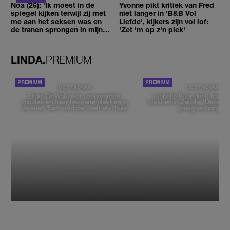
Noa (26): 'Ik moest in de
Yvonne pikt kritiek van Fred
spiegel kijken terwijl zij met
niet langer in 'B&B Vol
me aan het seksen was en
Liefde', kijkers zijn vol lof:
de tranen sprongen in mijn
'Zet 'm op z'n plek'
ogen'
LINDA.
PREMIUM
DE STAD VAN
DE STAD VAN
Elske DeWall over Leeuwarden,
Isabelle Boer deelt haar f
muziek en haar favoriete plekken in
plekken in Zwolle: 'Deze pl
de stad: 'Een stad die voelt als thuis'
graag verborgen'