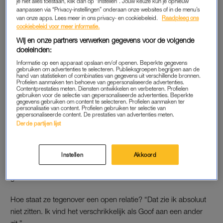
je niet alles toestaan, klik dan op “Instellen”. Jouw keuze kun je opnieuw
zien.”
aanpassen via “Privacy-instellingen” onderaan onze websites of in de menu’s
van onze apps. Lees meer in ons privacy- en cookiebeleid.
Raadpleeg ons
Ze vindt monogamie een lastig fenomeen. “Ja, ik vind dat
cookiebeleid voor meer informatie.
moeilijk”, vertelt Leslie. “Dieren gaan ook vreemd. Monogamie
Wij en onze partners verwerken gegevens voor de volgende
is iets wat we hebben bedacht.”
doeleinden:
Informatie op een apparaat opslaan en/of openen. Beperkte gegevens
gebruiken om advertenties te selecteren. Publieksgroepen begrijpen aan de
Zelf heeft ze nooit een scheve schaats gereden. Ze vond het
hand van statistieken of combinaties van gegevens uit verschillende bronnen.
ook heel moeilijk om te horen dat Goof met een ander het bed
Profielen aanmaken ten behoeve van gepersonaliseerde advertenties.
Contentprestaties meten. Diensten ontwikkelen en verbeteren. Profielen
had gedeeld. Maar ze hebben de relatie wel weten te redden.
gebruiken voor de selectie van gepersonaliseerde advertenties. Beperkte
gegevens gebruiken om content te selecteren. Profielen aanmaken ter
personalisatie van content. Profielen gebruiken ter selectie van
gepersonaliseerde content. De prestaties van advertenties meten.
Derde partijen lijst
MONOGAMIE
“Als we allemaal vanaf het begin hadden gezegd dat iedereen
het met iedereen mag doen, dan zou het ook veel minder
Instellen
Akkoord
gebeuren en zou ik het allemaal niet zo erg hebben
gevonden.”
Hoe staat ze tegenover een open relatie? “Dat zie ik absoluut
niet zitten. Ik vind het verschrikkelijk als Goof aan een ander
zit.”