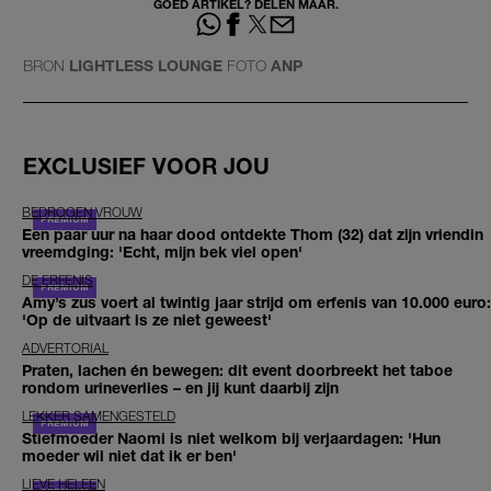
GOED ARTIKEL? DELEN MAAR.
BRON
LIGHTLESS LOUNGE
FOTO
ANP
EXCLUSIEF VOOR JOU
BEDROGEN VROUW
Een paar uur na haar dood ontdekte Thom (32) dat zijn vriendin
vreemdging: 'Echt, mijn bek viel open'
DE ERFENIS
Amy’s zus voert al twintig jaar strijd om erfenis van 10.000 euro:
'Op de uitvaart is ze niet geweest'
ADVERTORIAL
Praten, lachen én bewegen: dit event doorbreekt het taboe
rondom urineverlies – en jij kunt daarbij zijn
LEKKER SAMENGESTELD
Stiefmoeder Naomi is niet welkom bij verjaardagen: 'Hun
moeder wil niet dat ik er ben'
LIEVE HELEEN