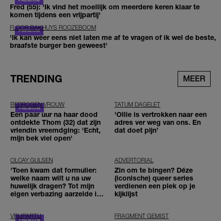
Fred (55): 'Ik vind het moeilijk om meerdere keren klaar te
komen tijdens een vrijpartij'
FLOOR BAKHUYS ROOZEBOOM
'Ik kan weer eens niet laten me af te vragen of ik wel de beste,
braafste burger ben geweest'
TRENDING
MEER
BEDROGEN VROUW
TATUM DAGELET
Een paar uur na haar dood
'Ollie is vertrokken naar een
ontdekte Thom (32) dat zijn
adres ver weg van ons. En
vriendin vreemdging: 'Echt,
dat doet pijn’
mijn bek viel open'
OLCAY GULSEN
ADVERTORIAL
'Toen kwam dat formulier:
Zin om te bingen? Déze
welke naam wilt u na uw
(iconische) queer series
huwelijk dragen? Tot mijn
verdienen een plek op je
eigen verbazing aarzelde ik
kijklijst
geen moment'
VRIJPARTIJ
FRAGMENT GEMIST