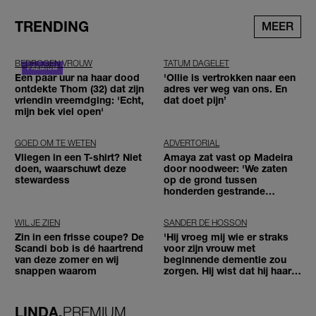
TRENDING
MEER
BEDROGEN VROUW
TATUM DAGELET
Een paar uur na haar dood
'Ollie is vertrokken naar een
ontdekte Thom (32) dat zijn
adres ver weg van ons. En
vriendin vreemdging: 'Echt,
dat doet pijn’
mijn bek viel open'
GOED OM TE WETEN
ADVERTORIAL
Vliegen in een T-shirt? Niet
Amaya zat vast op Madeira
doen, waarschuwt deze
door noodweer: 'We zaten
stewardess
op de grond tussen
honderden gestrande
reizigers'
WIL JE ZIEN
SANDER DE HOSSON
Zin in een frisse coupe? De
'Hij vroeg mij wie er straks
Scandi bob is dé haartrend
voor zijn vrouw met
van deze zomer en wij
beginnende dementie zou
snappen waarom
zorgen. Hij wist dat hij haar
zou moeten loslaten'
LINDA.
PREMIUM