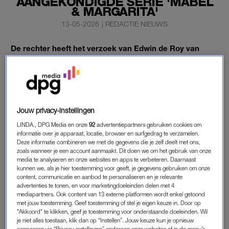
AANGEKONDIGDE SERIE 'MABEL
& MARGARITA'
13-05-2026
|
REDACTIE NIEUWS
De rechter heeft het verzoek van Edwin de Roy van
Zuydewijn om inzage te krijgen in het script van de
aangekondigde Videoland-serie
Mabel & Margarita
afgewezen.
Dat kwam woensdag naar voren in een uitspraak van de
Jouw privacy-instellingen
rechtbank Midden-Nederland.
LINDA., DPG Media en onze
92
advertentiepartners gebruiken cookies om
informatie over je apparaat, locatie, browser en surfgedrag te verzamelen.
Deze informatie combineren we met de gegevens die je zelf deelt met ons,
EDWIN DE ROY VAN ZUYDEWIJN
zoals wanneer je een account aanmaakt. Dit doen we om het gebruik van onze
media te analyseren en onze websites en apps te verbeteren. Daarnaast
De Roy van Zuydewijn
stapte naar de rechter, omdat hij bang
kunnen we, als je hier toestemming voor geeft, je gegevens gebruiken om onze
is dat hij op onjuiste of zelfs schadelijke manier in de serie
content, communicatie en aanbod te personaliseren en je relevante
advertenties te tonen, en voor marketingdoeleinden delen met 4
wordt neergezet. In de schriftelijke uitspraak staat dat het
mediapartners. Ook content van 13 externe platformen wordt enkel getoond
toewijzen van het verzoek de vrijheid van meningsuiting op een
met jouw toestemming. Geef toestemming of stel je eigen keuze in. Door op
"Akkoord" te klikken, geef je toestemming voor onderstaande doeleinden. Wil
“onaanvaardbare manier” zou inperken. RTL en Videoland
je niet alles toestaan, klik dan op “Instellen”. Jouw keuze kun je opnieuw
zouden daardoor in principe een vergaande vrijheid hebben