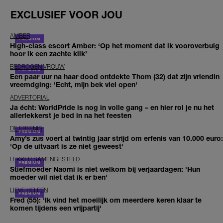
EXCLUSIEF VOOR JOU
AMBER
High-class escort Amber: ‘Op het moment dat ik vooroverbuig
hoor ik een zachte klik’
BEDROGEN VROUW
Een paar uur na haar dood ontdekte Thom (32) dat zijn vriendin
vreemdging: 'Echt, mijn bek viel open'
ADVERTORIAL
Ja écht: WorldPride is nog in volle gang – en hier rol je nu het
allerlekkerst je bed in na het feesten
DE ERFENIS
Amy’s zus voert al twintig jaar strijd om erfenis van 10.000 euro:
'Op de uitvaart is ze niet geweest'
LEKKER SAMENGESTELD
Stiefmoeder Naomi is niet welkom bij verjaardagen: 'Hun
moeder wil niet dat ik er ben'
LIEVE HELEEN
Fred (55): 'Ik vind het moeilijk om meerdere keren klaar te
komen tijdens een vrijpartij'