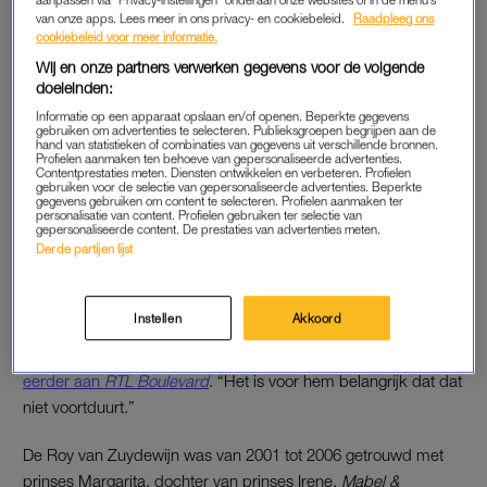
aanpassen via “Privacy-instellingen” onderaan onze websites of in de menu’s
om te publiceren wat ze willen.
van onze apps. Lees meer in ons privacy- en cookiebeleid.
Raadpleeg ons
cookiebeleid voor meer informatie.
Wij en onze partners verwerken gegevens voor de volgende
Volgens de rechtbank zou het “censuur” zijn. Wel zegt de
doeleinden:
rechtbank te begrijpen dat De Roy van Zuydewijn, gezien zijn
Informatie op een apparaat opslaan en/of openen. Beperkte gegevens
ervaringen met ongewenste media-aandacht, graag inzage wil
gebruiken om advertenties te selecteren. Publieksgroepen begrijpen aan de
in het script en wil voorkomen dat er eventueel onjuiste
hand van statistieken of combinaties van gegevens uit verschillende bronnen.
Profielen aanmaken ten behoeve van gepersonaliseerde advertenties.
informatie over hem openbaar wordt gemaakt. “Maar dat
Contentprestaties meten. Diensten ontwikkelen en verbeteren. Profielen
gebruiken voor de selectie van gepersonaliseerde advertenties. Beperkte
weegt in deze situatie niet op tegen de vrijheid van
gegevens gebruiken om content te selecteren. Profielen aanmaken ter
personalisatie van content. Profielen gebruiken ter selectie van
meningsuiting.”
gepersonaliseerde content. De prestaties van advertenties meten.
Derde partijen lijst
SLACHTOFFER VAN KARAKTERMOORD
Instellen
Akkoord
“Mijn cliënt is bijna 25 jaar lang slachtoffer van karaktermoord
geweest in de media”,
vertelde zijn advocaat Kasper Ripken
eerder aan
RTL Boulevard
. “Het is voor hem belangrijk dat dat
niet voortduurt.”
De Roy van Zuydewijn was van 2001 tot 2006 getrouwd met
prinses Margarita, dochter van prinses Irene.
Mabel &