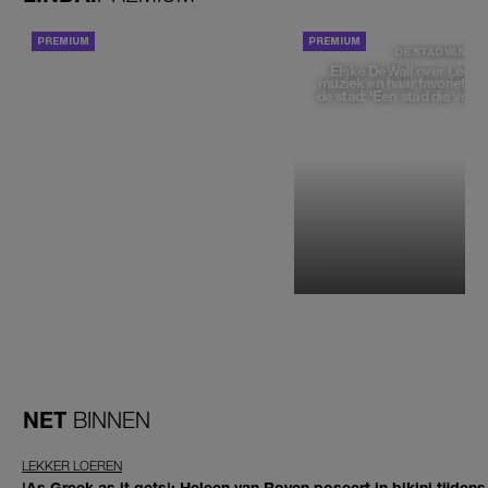
ACHTERGROND
DE STAD VAN
Elske DeWall over Leeu
muziek en haar favoriete p
de stad: 'Een stad die voelt 
NET
BINNEN
LEKKER LOEREN
'As Greek as it gets': Heleen van Royen poseert in bikini tijdens