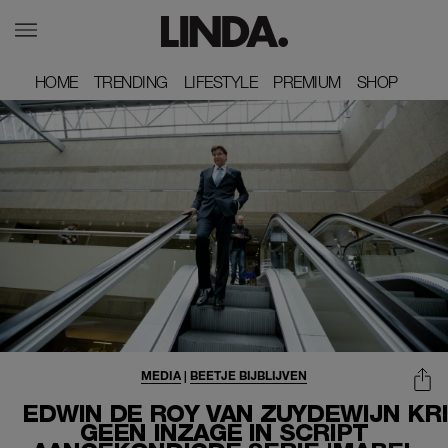
HOME
HOME
TRENDING
TRENDING
LIFESTYLE
LIFESTYLE
PREMIUM
PREMIUM
SHOP
SHOP
MEDIA
|
BEETJE BIJBLIJVEN
EDWIN DE ROY VAN ZUYDEWIJN KR
GEEN INZAGE IN SCRIPT