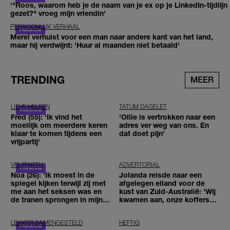
'"Roos, waarom heb je de naam van je ex op je LinkedIn-tijdlijn
gezet?" vroeg mijn vriendin'
PERSOONLIJK VERHAAL
Merel verhuist voor een man naar andere kant van het land,
maar hij verdwijnt: 'Huur al maanden niet betaald'
TRENDING
MEER
LIEVE HELEEN
TATUM DAGELET
Fred (55): 'Ik vind het
'Ollie is vertrokken naar een
moeilijk om meerdere keren
adres ver weg van ons. En
klaar te komen tijdens een
dat doet pijn’
vrijpartij'
VRIJPARTIJ
ADVERTORIAL
Noa (26): 'Ik moest in de
Jolanda reisde naar een
spiegel kijken terwijl zij met
afgelegen eiland voor de
me aan het seksen was en
kust van Zuid-Australië: 'Wij
de tranen sprongen in mijn
kwamen aan, onze koffers
ogen'
niet'
LEKKER SAMENGESTELD
HEFTIG