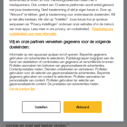
advertenties te tonen, en voor marketingdoeleinden delen met 4
waardoor je vooral van voedsel houdt waar veel energie en
mediapartners. Ook content van 13 externe platformen wordt enkel getoond
met jouw toestemming. Geef toestemming of stel je eigen keuze in. Door op
voedingsmiddelen in zitten. “Zodat je in een tijd van schaarste
"Akkoord" te klikken, geef je toestemming voor onderstaande doeleinden. Wil
altijd een reservevoorraad hebt. Ons systeem van
je niet alles toestaan, klik dan op “Instellen”. Jouw keuze kun je opnieuw
aanpassen via “Privacy-instellingen” onderaan onze websites of in de menu’s
eetlustregulering is namelijk gemaakt in een tijd waarin onze
van onze apps. Lees meer in ons privacy- en cookiebeleid.
Raadpleeg ons
verre voorouders de hele dag bezig waren om voedsel bij
cookiebeleid voor meer informatie.
elkaar te scharrelen.”
Wij en onze partners verwerken gegevens voor de volgende
doeleinden:
Lekkere dingen die voldoende energie geven, die zitten van
Informatie op een apparaat opslaan en/of openen. Beperkte gegevens
nature in producten waar veel vet en suiker in zit. Bijvoorbeeld
gebruiken om advertenties te selecteren. Publieksgroepen begrijpen aan de
hand van statistieken of combinaties van gegevens uit verschillende bronnen.
honing. “In bladspinazie en wortel zitten bijvoorbeeld niet veel
Profielen aanmaken ten behoeve van gepersonaliseerde advertenties.
Contentprestaties meten. Diensten ontwikkelen en verbeteren. Profielen
vetten, eiwitten of suikers.”
gebruiken voor de selectie van gepersonaliseerde advertenties. Beperkte
gegevens gebruiken om content te selecteren. Profielen aanmaken ter
personalisatie van content. Profielen gebruiken ter selectie van
gepersonaliseerde content. De prestaties van advertenties meten.
DOPAMINE
Derde partijen lijst
Ons lichaam geeft bij het eten van vet en zoet stofjes vrij in het
brein die onze stemming beïnvloeden zoals dopamine. “Zodat
Instellen
Akkoord
we ons daar prettig bij voelen. Je ziet dat bij baby’s: als je ze
iets bitters of zuur geeft vinden ze dat heel vies. Terwijl ze iets
romigs en zoet wel lekker vinden.”