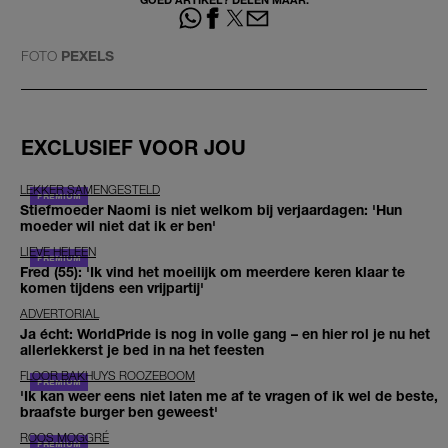
FOTO
PEXELS
EXCLUSIEF VOOR JOU
LEKKER SAMENGESTELD
Stiefmoeder Naomi is niet welkom bij verjaardagen: 'Hun
moeder wil niet dat ik er ben'
LIEVE HELEEN
Fred (55): 'Ik vind het moeilijk om meerdere keren klaar te
komen tijdens een vrijpartij'
ADVERTORIAL
Ja écht: WorldPride is nog in volle gang – en hier rol je nu het
allerlekkerst je bed in na het feesten
FLOOR BAKHUYS ROOZEBOOM
'Ik kan weer eens niet laten me af te vragen of ik wel de beste,
braafste burger ben geweest'
ROOS MOGGRÉ