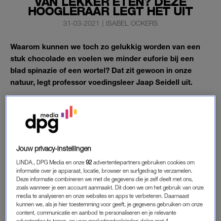
VAN LEKKER ETEN? DEZE
HOOGLERAAR LEGT HET UIT
31-03-2021
|
ISABEL OCKERS
Waarom kunnen we toch zo gelukkig worden van een
stuk chocolade en voelen we minder euforie bij een
blad spinazie of een wortel? Dat zit gewoon in onze
natuur, legt professor voedingsleer Jaap Seidell uit.
“Zodat je in een tijd van schaarste altijd een reservevoorraad
energie hebt.”
PLEZIER AAN ETEN
Jouw privacy-instellingen
Ons lichaam is erop geprogrammeerd om plezier te hebben
LINDA., DPG Media en onze
92
advertentiepartners gebruiken cookies om
aan eten, legt Seidell uit. “Dat zie je ook al bij pasgeboren
informatie over je apparaat, locatie, browser en surfgedrag te verzamelen.
Deze informatie combineren we met de gegevens die je zelf deelt met ons,
baby’s. Dat is natuurlijk heel belangrijk, omdat je voldoende
zoals wanneer je een account aanmaakt. Dit doen we om het gebruik van onze
moet eten om te kunnen groeien en om je te ontwikkelen.”
media te analyseren en onze websites en apps te verbeteren. Daarnaast
kunnen we, als je hier toestemming voor geeft, je gegevens gebruiken om onze
content, communicatie en aanbod te personaliseren en je relevante
Daarnaast heeft ons lichaam allerlei mechanismen ingebouwd,