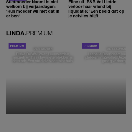
Stiefmoeder Naomi is niet
Eline uit 'B&B Vol Liefde'
welkom bij verjaardagen:
verloor haar vriend bij
'Hun moeder wil niet dat ik
liquidatie: 'Een beeld dat op
er ben'
je netvlies blijft'
LINDA.
PREMIUM
DE STAD VAN
DE STAD VAN
Elske DeWall over Leeuwarden,
Isabelle Boer deelt haar f
muziek en haar favoriete plekken in
plekken in Zwolle: 'Deze pl
de stad: 'Een stad die voelt als thuis'
graag verborgen'