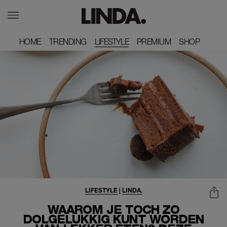
HOME
HOME
TRENDING
TRENDING
LIFESTYLE
PREMIUM
PREMIUM
SHOP
SHOP
LIFESTYLE
|
LINDA.
WAAROM JE TOCH ZO
DOLGELUKKIG KUNT WORDEN