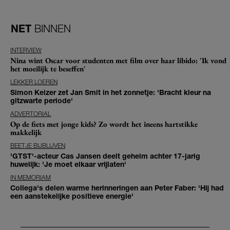
NET
BINNEN
INTERVIEW
Nina wint Oscar voor studenten met film over haar libido: 'Ik vond
het moeilijk te beseffen'
LEKKER LOEREN
Simon Keizer zet Jan Smit in het zonnetje: 'Bracht kleur na
gitzwarte periode'
ADVERTORIAL
Op de fiets met jonge kids? Zo wordt het ineens hartstikke
makkelijk
BEETJE BIJBLIJVEN
'GTST'-acteur Cas Jansen deelt geheim achter 17-jarig
huwelijk: 'Je moet elkaar vrijlaten'
IN MEMORIAM
Collega's delen warme herinneringen aan Peter Faber: 'Hij had
een aanstekelijke positieve energie'