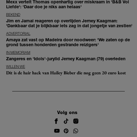
Mexx vertelt Thomas openhartig over miskraam in 'B&B Vol
Liefde': 'Daar doe je niks aan helaas'
BEKEND
Jim en Jamai reageren op overlijden Jerney Kaagman:
'Dankbaar dat je blijkbaar iets zag in dat jongetje van zestien'
ADVERTORIAL
Amaya zat vast op Madeira door noodweer: 'We zaten op de
grond tussen honderden gestrande reizigers'
IN MEMORIAM
Zangeres en 'Idols'-jurylid Jerney Kaagman (79) overleden
WILLEN WE
Dít is de hair hack van Hailey Bieber die nog geen 20 euro kost
Volg ons