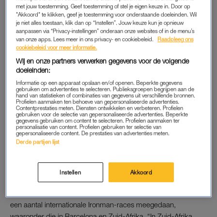
met jouw toestemming. Geef toestemming of stel je eigen keuze in. Door op
Maar de pijn is nooit weg.
"Akkoord" te klikken, geef je toestemming voor onderstaande doeleinden. Wil
je niet alles toestaan, klik dan op “Instellen”. Jouw keuze kun je opnieuw
Ondanks dat, is Lotte niet iemand die op de bank gaat zitten.
aanpassen via “Privacy-instellingen” onderaan onze websites of in de menu’s
van onze apps. Lees meer in ons privacy- en cookiebeleid.
Raadpleeg ons
“Ik hoorde van artsen in eerste instantie wat allemaal níet meer
cookiebeleid voor meer informatie.
kon. Maar ik wilde juist het tegenovergestelde bewijzen.” En
Wij en onze partners verwerken gegevens voor de volgende
dus begon Lotte met hardlopen. Een blessure zorgde ervoor
doeleinden:
dat ze overstapte naar het fietsen en als afwisseling lag ze zo
Informatie op een apparaat opslaan en/of openen. Beperkte gegevens
af en toe in het zwembad. Dat was het begin van haar
gebruiken om advertenties te selecteren. Publieksgroepen begrijpen aan de
hand van statistieken of combinaties van gegevens uit verschillende bronnen.
Ironman-avontuur, waarbij de race bestaat uit 3,8 kilometer
Profielen aanmaken ten behoeve van gepersonaliseerde advertenties.
Contentprestaties meten. Diensten ontwikkelen en verbeteren. Profielen
zwemmen, 180 kilometer fietsen en 42,2 kilometer hardlopen.
gebruiken voor de selectie van gepersonaliseerde advertenties. Beperkte
gegevens gebruiken om content te selecteren. Profielen aanmaken ter
personalisatie van content. Profielen gebruiken ter selectie van
gepersonaliseerde content. De prestaties van advertenties meten.
Derde partijen lijst
KICK
“Ik krijg vooral een ontzettende kick van het sporten. Ik voel de
adrenaline door mijn lijf stromen en word er gewoon hartstikke
Instellen
Akkoord
gelukkig van.” En dus staat Lottes leven in het teken van veel
sporten, sporten en nog een sporten. Ze heeft inmiddels al aan
een aantal internationale Ironman-races meegedaan,
waaronder die in Barcelona en Zuid-Afrika. “In Zuid-Afrika