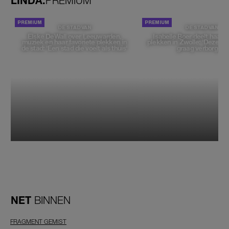
LINDA.
PREMIUM
DE STAD VAN
DE STAD VAN
Elske DeWall over Leeuwarden,
Isabelle Boer deelt haar f
muziek en haar favoriete plekken in
plekken in Zwolle: 'Deze pl
de stad: 'Een stad die voelt als thuis'
graag verborgen'
NET
BINNEN
FRAGMENT GEMIST