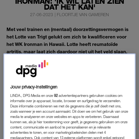
IRONMAN: 'IK WIL LATEN ZIEN
DAT HET KAN'
27-06-2023
|
FLOORTJE VAN GAMEREN
Met veel trainen en (mentaal) doorzettingsvermogen is
het Lotte van Trigt gelukt om zich te kwalificeren voor
het WK Ironman in Hawaii. Lotte heeft reumatoïde
artritis, maar laat zich daardoor niet uit het veld slaan.
‘If you can dream it, you can do it’, is haar levensmotto.
LOTTE: ‘WANDELEN WAS AL PIJNLIJK’
Jouw privacy-instellingen
“Ik was begin twintig toen ik veel pijn kreeg tijdens het lopen.
LINDA., DPG Media en onze
92
advertentiepartners gebruiken cookies om
Gewoon een wandelingetje maken was al heel erg pijnlijk.” Na
informatie over je apparaat, locatie, browser en surfgedrag te verzamelen.
Deze informatie combineren we met de gegevens die je zelf deelt met ons,
onderzoek kreeg Lotte de uitslag: reuma artritis, een ziekte
zoals wanneer je een account aanmaakt. Dit doen we om het gebruik van onze
waarbij de gewrichten zijn ontstoken. “En daar moet je het dan
media te analyseren en onze websites en apps te verbeteren. Daarnaast
kunnen we, als je hier toestemming voor geeft, je gegevens gebruiken om onze
mee doen.” Lotte heeft voornamelijk last van haar voeten,
content, communicatie en aanbod te personaliseren en je relevante
handen, polsen en schouders. “Vooral daar zitten de
advertenties te tonen, en voor marketingdoeleinden delen met 4
ontstekingen, maar met medicijnen piekt de pijn minder.”
mediapartners. Ook content van 13 externe platformen wordt enkel getoond