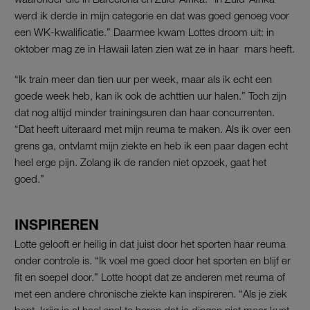
werd ik derde in mijn categorie en dat was goed genoeg voor
een WK-kwalificatie.” Daarmee kwam Lottes droom uit: in
oktober mag ze in Hawaii laten zien wat ze in haar mars heeft.
“Ik train meer dan tien uur per week, maar als ik echt een
goede week heb, kan ik ook de achttien uur halen.” Toch zijn
dat nog altijd minder trainingsuren dan haar concurrenten.
“Dat heeft uiteraard met mijn reuma te maken. Als ik over een
grens ga, ontvlamt mijn ziekte en heb ik een paar dagen echt
heel erge pijn. Zolang ik de randen niet opzoek, gaat het
goed.”
INSPIREREN
Lotte gelooft er heilig in dat juist door het sporten haar reuma
onder controle is. “Ik voel me goed door het sporten en blijf er
fit en soepel door.” Lotte hoopt dat ze anderen met reuma of
met een andere chronische ziekte kan inspireren. “Als je ziek
bent, krijg je al heel snel te horen dat je dingen niet meer kunt.