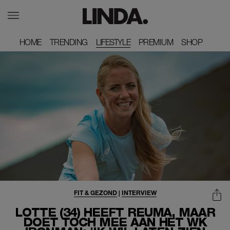
HOME
HOME
TRENDING
TRENDING
LIFESTYLE
PREMIUM
PREMIUM
SHOP
SHOP
FIT & GEZOND
|
INTERVIEW
LOTTE (34) HEEFT REUMA, MAAR
DOET TOCH MEE AAN HET WK