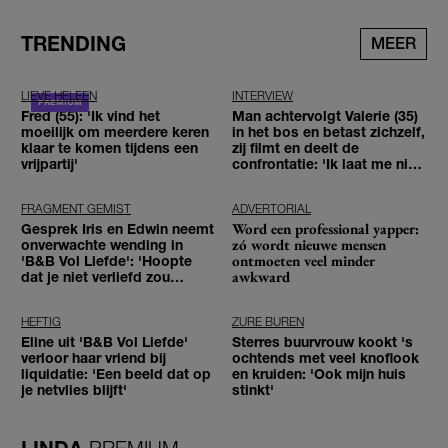
TRENDING
MEER
LIEVE HELEEN
INTERVIEW
Fred (55): 'Ik vind het
Man achtervolgt Valerie (35)
moeilijk om meerdere keren
in het bos en betast zichzelf,
klaar te komen tijdens een
zij filmt en deelt de
vrijpartij'
confrontatie: 'Ik laat me niet
tegenhouden'
FRAGMENT GEMIST
ADVERTORIAL
Word een professional yapper:
Gesprek Iris en Edwin neemt
zó wordt nieuwe mensen
onverwachte wending in
ontmoeten veel minder
'B&B Vol Liefde': 'Hoopte
awkward
dat je niet verliefd zou
worden'
HEFTIG
ZURE BUREN
Eline uit 'B&B Vol Liefde'
Sterres buurvrouw kookt 's
verloor haar vriend bij
ochtends met veel knoflook
liquidatie: 'Een beeld dat op
en kruiden: 'Ook mijn huis
je netvlies blijft'
stinkt'