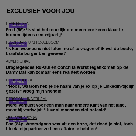
EXCLUSIEF VOOR JOU
LIEVE HELEEN
Fred (55): 'Ik vind het moeilijk om meerdere keren klaar te
komen tijdens een vrijpartij'
FLOOR BAKHUYS ROOZEBOOM
'Ik kan weer eens niet laten me af te vragen of ik wel de beste,
braafste burger ben geweest'
ADVERTORIAL
Draglegendes RuPaul en Conchita Wurst tegenkomen op de
Dam? Dat kan zomaar eens realiteit worden
ROOS MOGGRÉ
'"Roos, waarom heb je de naam van je ex op je LinkedIn-tijdlijn
gezet?" vroeg mijn vriendin'
PERSOONLIJK VERHAAL
Merel verhuist voor een man naar andere kant van het land,
maar hij verdwijnt: 'Huur al maanden niet betaald'
VERLATEN VROUW
Fae (24): 'Vreemdgaan was uit den boze, dat deed je niet, toch
bleek mijn partner zelf een affaire te hebben'