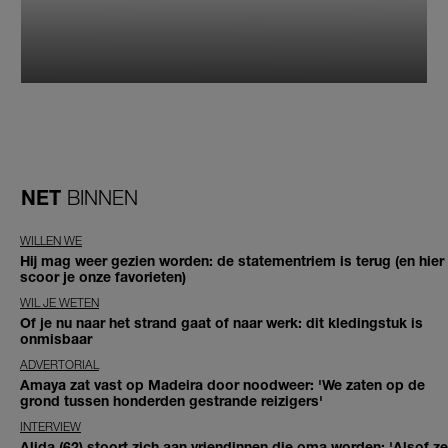
NET
BINNEN
WILLEN WE
Hij mag weer gezien worden: de statementriem is terug (en hier
scoor je onze favorieten)
WIL JE WETEN
Of je nu naar het strand gaat of naar werk: dit kledingstuk is
onmisbaar
ADVERTORIAL
Amaya zat vast op Madeira door noodweer: 'We zaten op de
grond tussen honderden gestrande reizigers'
INTERVIEW
Alida (62) stoort zich aan vriendinnen die oma worden: 'Alsof ze