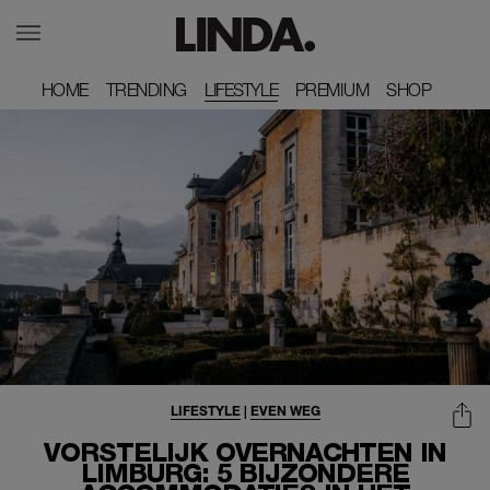
HOME
HOME
TRENDING
TRENDING
LIFESTYLE
PREMIUM
PREMIUM
SHOP
SHOP
LIFESTYLE
|
EVEN WEG
VORSTELIJK OVERNACHTEN IN
LIMBURG: 5 BIJZONDERE