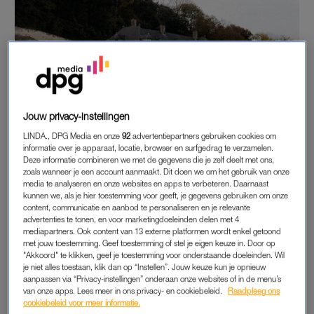
Jouw privacy-instellingen
LINDA., DPG Media en onze
92
advertentiepartners gebruiken cookies om
informatie over je apparaat, locatie, browser en surfgedrag te verzamelen.
Deze informatie combineren we met de gegevens die je zelf deelt met ons,
zoals wanneer je een account aanmaakt. Dit doen we om het gebruik van onze
media te analyseren en onze websites en apps te verbeteren. Daarnaast
kunnen we, als je hier toestemming voor geeft, je gegevens gebruiken om onze
content, communicatie en aanbod te personaliseren en je relevante
advertenties te tonen, en voor marketingdoeleinden delen met 4
mediapartners. Ook content van 13 externe platformen wordt enkel getoond
met jouw toestemming. Geef toestemming of stel je eigen keuze in. Door op
"Akkoord" te klikken, geef je toestemming voor onderstaande doeleinden. Wil
je niet alles toestaan, klik dan op “Instellen”. Jouw keuze kun je opnieuw
aanpassen via “Privacy-instellingen” onderaan onze websites of in de menu’s
van onze apps. Lees meer in ons privacy- en cookiebeleid.
Raadpleeg ons
cookiebeleid voor meer informatie.