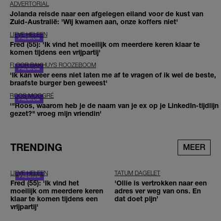
ADVERTORIAL
Jolanda reisde naar een afgelegen eiland voor de kust van
Zuid-Australië: 'Wij kwamen aan, onze koffers niet'
LIEVE HELEEN
Fred (55): 'Ik vind het moeilijk om meerdere keren klaar te
komen tijdens een vrijpartij'
FLOOR BAKHUYS ROOZEBOOM
'Ik kan weer eens niet laten me af te vragen of ik wel de beste,
braafste burger ben geweest'
ROOS MOGGRÉ
'"Roos, waarom heb je de naam van je ex op je LinkedIn-tijdlijn
gezet?" vroeg mijn vriendin'
TRENDING
MEER
LIEVE HELEEN
TATUM DAGELET
Fred (55): 'Ik vind het
'Ollie is vertrokken naar een
moeilijk om meerdere keren
adres ver weg van ons. En
klaar te komen tijdens een
dat doet pijn’
vrijpartij'