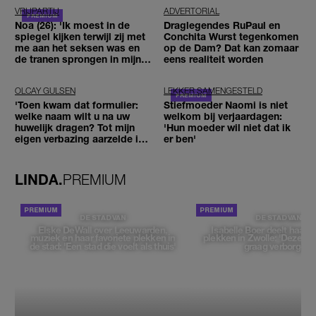
VRIJPARTIJ
ADVERTORIAL
Noa (26): 'Ik moest in de
Draglegendes RuPaul en
spiegel kijken terwijl zij met
Conchita Wurst tegenkomen
me aan het seksen was en
op de Dam? Dat kan zomaar
de tranen sprongen in mijn
eens realiteit worden
ogen'
OLCAY GULSEN
LEKKER SAMENGESTELD
'Toen kwam dat formulier:
Stiefmoeder Naomi is niet
welke naam wilt u na uw
welkom bij verjaardagen:
huwelijk dragen? Tot mijn
'Hun moeder wil niet dat ik
eigen verbazing aarzelde ik
er ben'
geen moment'
LINDA.
PREMIUM
DE STAD VAN
DE STAD VAN
Elske DeWall over Leeuwarden,
Isabelle Boer deelt haar f
muziek en haar favoriete plekken in
plekken in Zwolle: 'Deze pl
de stad: 'Een stad die voelt als thuis'
graag verborgen'