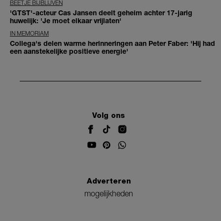
BEETJE BIJBLIJVEN
'GTST'-acteur Cas Jansen deelt geheim achter 17-jarig
huwelijk: 'Je moet elkaar vrijlaten'
IN MEMORIAM
Collega's delen warme herinneringen aan Peter Faber: 'Hij had
een aanstekelijke positieve energie'
Volg ons
Adverteren
mogelijkheden