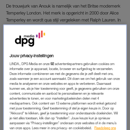
De trouwjurk van Anouk is namelijk van het Britse modemerk
Temperley London. Het merk is opgericht in 2000 door Alice
Temperley en wordt qua stijl vergeleken met Ralph Lauren. In
2006 werd de bruidslijn opgezet die vooral collecties bezit met
dromerige en klassieke jurken.
OOG VOOR DETAIL
Jouw privacy-instellingen
De bruidsjurk van Anouk is in de basis gebroken wit met daar
LINDA., DPG Media en onze
92
advertentiepartners gebruiken cookies om
overheen een dunne doorzichtige laag in een hagelwitte kleur
informatie over je apparaat, locatie, browser en surfgedrag te verzamelen.
Deze informatie combineren we met de gegevens die je zelf deelt met ons,
waarin sierlijke vormen zijn handgeweven. Haar jurk krijgt een
zoals wanneer je een account aanmaakt. Dit doen we om het gebruik van onze
extra klassiek detail door de
off shoulder
bandjes die losjes
media te analyseren en onze websites en apps te verbeteren. Daarnaast
over haar schouders hangen. De jurk loopt wijd uit vanaf de
kunnen we, als je hier toestemming voor geeft, je gegevens gebruiken om onze
content, communicatie en aanbod te personaliseren en je relevante
heup en draagt achter zich een lange sleep.
advertenties te tonen, en voor marketingdoeleinden delen met 4
mediapartners. Ook content van 13 externe platformen wordt enkel getoond
Lees ook
met jouw toestemming. Geef toestemming of stel je eigen keuze in. Door op
"Akkoord" te klikken, geef je toestemming voor onderstaande doeleinden. Wil
Johnny en Anouk blikken terug op bruiloft: ‘Het was zo
je niet alles toestaan, klik dan op “Instellen”. Jouw keuze kun je opnieuw
onbeschrijfelijk mooi’
aanpassen via “Privacy-instellingen” onderaan onze websites of in de menu’s
van onze apps. Lees meer in ons privacy- en cookiebeleid.
Raadpleeg ons