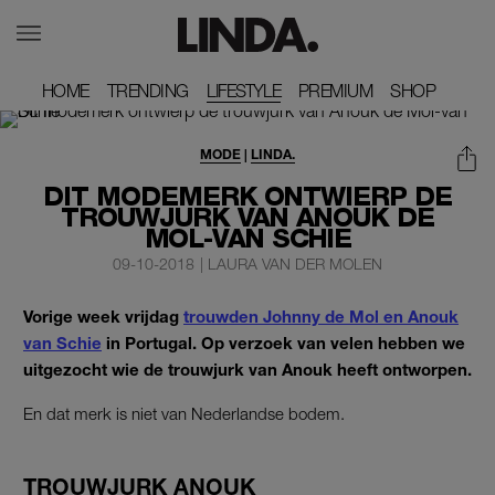
HOME
HOME
TRENDING
TRENDING
LIFESTYLE
PREMIUM
PREMIUM
SHOP
SHOP
MODE
|
LINDA.
DIT MODEMERK ONTWIERP DE
TROUWJURK VAN ANOUK DE
MOL-VAN SCHIE
09-10-2018
|
LAURA VAN DER MOLEN
Vorige week vrijdag
trouwden Johnny de Mol en Anouk
van Schie
in Portugal. Op verzoek van velen hebben we
uitgezocht wie de trouwjurk van Anouk heeft ontworpen.
En dat merk is niet van Nederlandse bodem.
TROUWJURK ANOUK