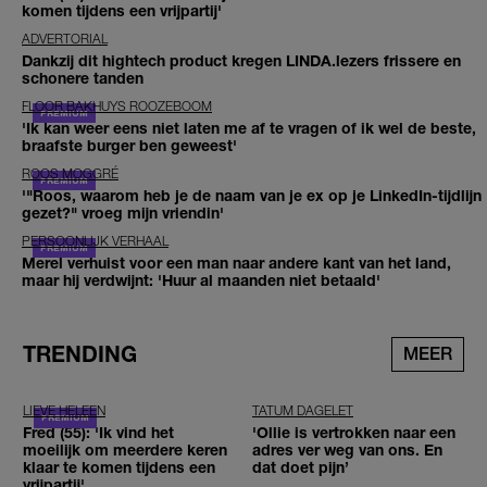
komen tijdens een vrijpartij'
ADVERTORIAL
Dankzij dit hightech product kregen LINDA.lezers frissere en
schonere tanden
FLOOR BAKHUYS ROOZEBOOM
'Ik kan weer eens niet laten me af te vragen of ik wel de beste,
braafste burger ben geweest'
ROOS MOGGRÉ
'"Roos, waarom heb je de naam van je ex op je LinkedIn-tijdlijn
gezet?" vroeg mijn vriendin'
PERSOONLIJK VERHAAL
Merel verhuist voor een man naar andere kant van het land,
maar hij verdwijnt: 'Huur al maanden niet betaald'
TRENDING
MEER
LIEVE HELEEN
TATUM DAGELET
Fred (55): 'Ik vind het
'Ollie is vertrokken naar een
moeilijk om meerdere keren
adres ver weg van ons. En
klaar te komen tijdens een
dat doet pijn’
vrijpartij'