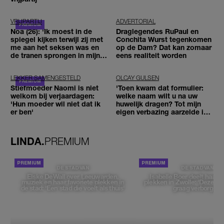
VRIJPARTIJ
ADVERTORIAL
Noa (26): 'Ik moest in de
Draglegendes RuPaul en
spiegel kijken terwijl zij met
Conchita Wurst tegenkomen
me aan het seksen was en
op de Dam? Dat kan zomaar
de tranen sprongen in mijn
eens realiteit worden
ogen'
LEKKER SAMENGESTELD
OLCAY GULSEN
Stiefmoeder Naomi is niet
'Toen kwam dat formulier:
welkom bij verjaardagen:
welke naam wilt u na uw
'Hun moeder wil niet dat ik
huwelijk dragen? Tot mijn
er ben'
eigen verbazing aarzelde ik
geen moment'
LINDA.
PREMIUM
DE STAD VAN
DE STAD VAN
Elske DeWall over Leeuwarden,
Isabelle Boer deelt haar f
muziek en haar favoriete plekken in
plekken in Zwolle: 'Deze pl
de stad: 'Een stad die voelt als thuis'
graag verborgen'