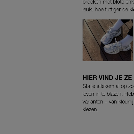
broeken met blote enke
leuk: hoe tuttiger de 
HIER VIND JE ZE
Sta je stiekem al op 
leven in te blazen. He
varianten – van kleurri
kiezen.