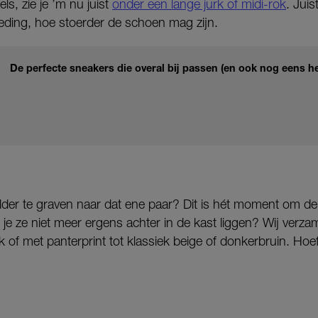
ls, zie je ’m nu juist
onder een lange jurk of midi-rok
. Juis
kleding, hoe stoerder de schoen mag zijn.
De perfecte sneakers die overal bij passen (en ook nog eens he
zolder te graven naar dat ene paar? Dit is hét moment om 
b je ze niet meer ergens achter in de kast liggen? Wij verz
jk of met panterprint tot klassiek beige of donkerbruin. Hoef