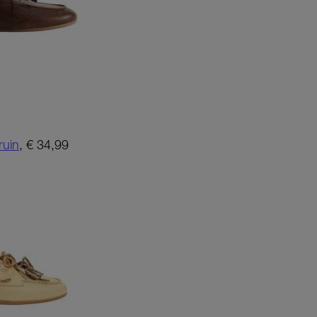
uin
, € 34,99