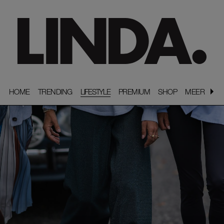
HOME
HOME
TRENDING
TRENDING
LIFESTYLE
PREMIUM
PREMIUM
SHOP
SHOP
MEER
MEER