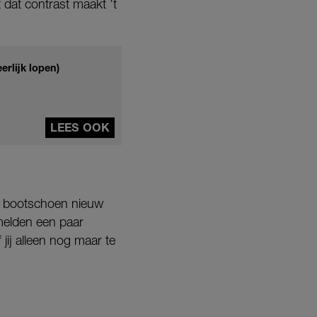
t dat contrast maakt ’t
erlijk lopen)
LEES OOK
de bootschoen nieuw
amelden een paar
 jij alleen nog maar te