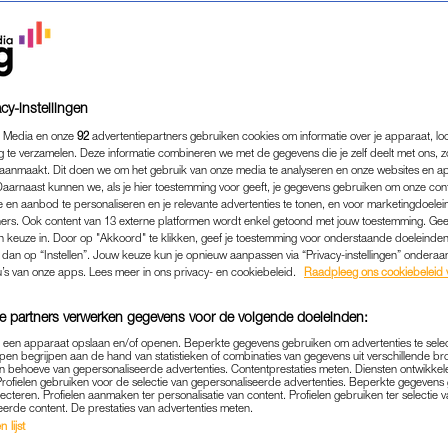
cy-instellingen
 Media en onze
92
advertentiepartners gebruiken cookies om informatie over je apparaat, lo
g te verzamelen. Deze informatie combineren we met de gegevens die je zelf deelt met ons, z
aanmaakt. Dit doen we om het gebruik van onze media te analyseren en onze websites en a
Daarnaast kunnen we, als je hier toestemming voor geeft, je gegevens gebruiken om onze con
 en aanbod te personaliseren en je relevante advertenties te tonen, en voor marketingdoele
ers. Ook content van 13 externe platformen wordt enkel getoond met jouw toestemming. Ge
gen keuze in. Door op "Akkoord" te klikken, geef je toestemming voor onderstaande doeleinden. 
k dan op “Instellen”. Jouw keuze kun je opnieuw aanpassen via “Privacy-instellingen” ondera
u’s van onze apps. Lees meer in ons privacy- en cookiebeleid.
Raadpleeg ons cookiebeleid 
MODE
|
MOET JE EVEN ZIEN
IKKEN: DEZE 'OUBOLLIGE'
e partners verwerken gegevens voor de volgende doeleinden:
G EN VERVANGT MET GEM
p een apparaat opslaan en/of openen. Beperkte gegevens gebruiken om advertenties te sele
pen begrijpen aan de hand van statistieken of combinaties van gegevens uit verschillende br
 behoeve van gepersonaliseerde advertenties. Contentprestaties meten. Diensten ontwikkel
SNEAKERS
Profielen gebruiken voor de selectie van gepersonaliseerde advertenties. Beperkte gegeven
lecteren. Profielen aanmaken ter personalisatie van content. Profielen gebruiken ter selectie 
eerde content. De prestaties van advertenties meten.
19-02-2026
|
BLOEM VAN BEIJSTERVELDT
 lijst