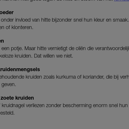
poeder
n onder invloed van hitte bijzonder snel hun kleur en sma
en of klonteren.
en
in een potje. Maar hitte vernietigt de oliën die verantwoordel
akeloze kruiden. Dat willen we niet.
 kruidenmengsels
ehoudende kruiden zoals kurkuma of koriander, die bij verhi
 geven.
 zoete kruiden
of kruidnagel verliezen zonder bescherming enorm snel hun i
esteld.