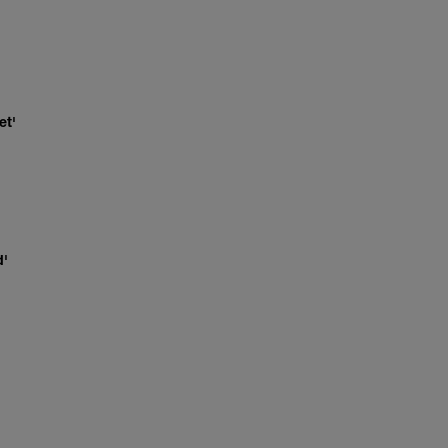
et'
d'