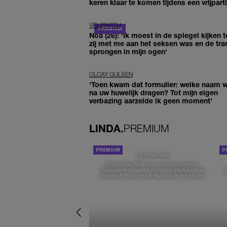
keren klaar te komen tijdens een vrijparti
VRIJPARTIJ
Noa (26): 'Ik moest in de spiegel kijken t
zij met me aan het seksen was en de tra
sprongen in mijn ogen'
OLCAY GULSEN
'Toen kwam dat formulier: welke naam wi
na uw huwelijk dragen? Tot mijn eigen
verbazing aarzelde ik geen moment'
LINDA.
PREMIUM
DE STAD VAN
Elske DeWall over Leeuwarden,
muziek en haar favoriete plekken in
de stad: 'Een stad die voelt als thuis'