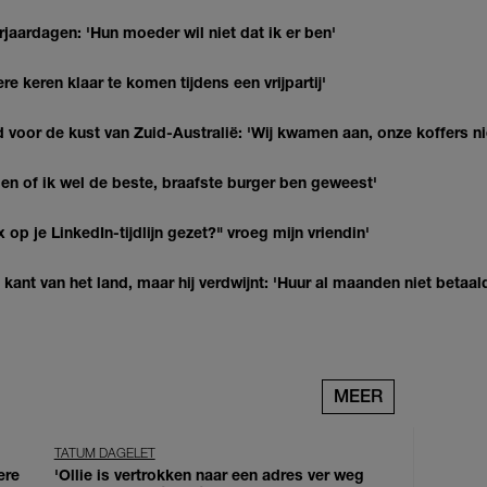
jaardagen: 'Hun moeder wil niet dat ik er ben'
re keren klaar te komen tijdens een vrijpartij'
 voor de kust van Zuid-Australië: 'Wij kwamen aan, onze koffers ni
agen of ik wel de beste, braafste burger ben geweest'
op je LinkedIn-tijdlijn gezet?" vroeg mijn vriendin'
kant van het land, maar hij verdwijnt: 'Huur al maanden niet betaal
MEER
TATUM DAGELET
ere
'Ollie is vertrokken naar een adres ver weg