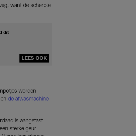
 weg, want de scherpte
d dit
LEES OOK
denpotjes worden
s en
de afwasmachine
rdaad is aangetast
 een sterke geur