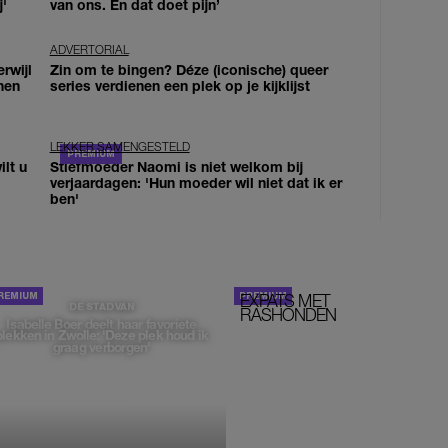
j'
van ons. En dat doet pijn’
ADVERTORIAL
erwijl
Zin om te bingen? Déze (iconische) queer
nen
series verdienen een plek op je kijklijst
LEKKER SAMENGESTELD
lt u
Stiefmoeder Naomi is niet welkom bij
verjaardagen: 'Hun moeder wil niet dat ik er
ben'
EXPATS MET
STOM!
DE STAD VAN
RASHONDEN
Isabelle Boer deelt haar favoriete
plekken in Zwolle: 'Deze plek houd ik
graag verborgen'