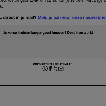
goed. Als de geur zwak of raar is, kun je ze beter vervangen
s.
 direct in je mail?
Meld je aan voor onze nieuwsbrie
Je verse kruiden langer goed houden? Déze truc werkt
GOED ARTIKEL? DELEN MAAR.