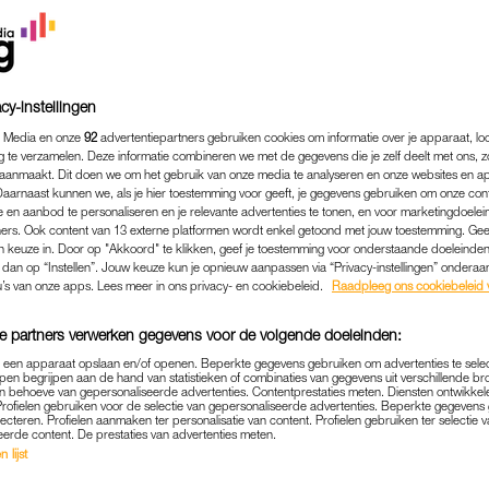
cy-instellingen
 Media en onze
92
advertentiepartners gebruiken cookies om informatie over je apparaat, lo
g te verzamelen. Deze informatie combineren we met de gegevens die je zelf deelt met ons, z
aanmaakt. Dit doen we om het gebruik van onze media te analyseren en onze websites en a
Daarnaast kunnen we, als je hier toestemming voor geeft, je gegevens gebruiken om onze con
 en aanbod te personaliseren en je relevante advertenties te tonen, en voor marketingdoele
ers. Ook content van 13 externe platformen wordt enkel getoond met jouw toestemming. Ge
gen keuze in. Door op "Akkoord" te klikken, geef je toestemming voor onderstaande doeleinden. 
KOKEN & ETEN
|
WIL JE WETEN
k dan op “Instellen”. Jouw keuze kun je opnieuw aanpassen via “Privacy-instellingen” ondera
u’s van onze apps. Lees meer in ons privacy- en cookiebeleid.
Raadpleeg ons cookiebeleid 
F KRUIDENPOTJES HOREN N
HET FORNUIS (EN DIT IS 
e partners verwerken gegevens voor de volgende doeleinden:
p een apparaat opslaan en/of openen. Beperkte gegevens gebruiken om advertenties te sele
10-01-2026
|
NIVINE DE JONG
pen begrijpen aan de hand van statistieken of combinaties van gegevens uit verschillende br
 behoeve van gepersonaliseerde advertenties. Contentprestaties meten. Diensten ontwikkel
Profielen gebruiken voor de selectie van gepersonaliseerde advertenties. Beperkte gegeven
npotjes naast je fornuis of boven op de afzuigkap? Je
lecteren. Profielen aanmaken ter personalisatie van content. Profielen gebruiken ter selectie 
eerde content. De prestaties van advertenties meten.
 de kruiden in de buurt te hebben tijdens het koken.
 lijst
n verstandige plek.