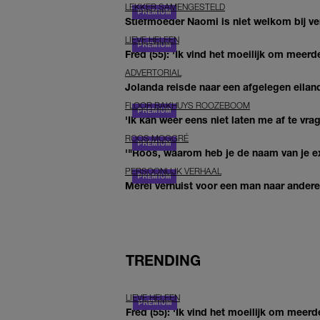
LEKKER SAMENGESTELD
Stiefmoeder Naomi is niet welkom bij ver
LIEVE HELEEN
Fred (55): 'Ik vind het moeilijk om meerde
ADVERTORIAL
Jolanda reisde naar een afgelegen eiland
FLOOR BAKHUYS ROOZEBOOM
'Ik kan weer eens niet laten me af te vr
ROOS MOGGRÉ
'"Roos, waarom heb je de naam van je ex 
PERSOONLIJK VERHAAL
Merel verhuist voor een man naar andere 
TRENDING
LIEVE HELEEN
Fred (55): 'Ik vind het moeilijk om meerd