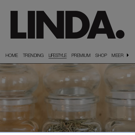
HOME
HOME
TRENDING
TRENDING
LIFESTYLE
PREMIUM
PREMIUM
SHOP
SHOP
MEER
MEER