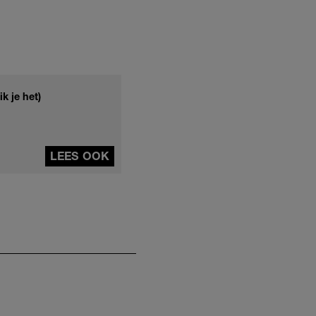
k je het)
LEES OOK