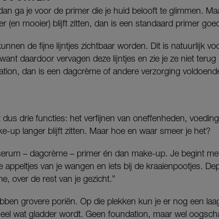
dan ga je voor de primer die je huid belooft te glimmen. Maa
r (en mooier) blijft zitten, dan is een standaard primer go
unnen de fijne lijntjes zichtbaar worden. Dit is natuurlijk v
 want daardoor vervagen deze lijntjes en zie je ze niet terug 
ation, dan is een dagcrème of andere verzorging voldoend
 dus drie functies: het verfijnen van oneffenheden, voedin
ke-up langer blijft zitten. Maar hoe en waar smeer je het?
s serum – dagcrème – primer én dan make-up. Je begint met
e appeltjes van je wangen en iets bij de kraaienpootjes. 
e, over de rest van je gezicht.”
n grovere poriën. Op die plekken kun je er nog een laag
eel wat gladder wordt. Geen foundation, maar wel oogsc