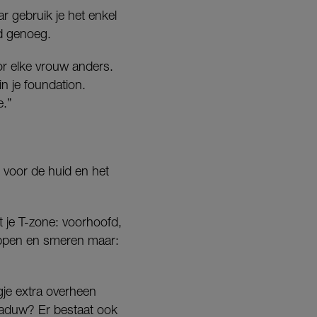
r gebruik je het enkel
ed genoeg.
oor elke vrouw anders.
in je foundation.
e.”
g voor de huid en het
 je T-zone: voorhoofd,
Deppen en smeren maar:
je extra overheen
haduw? Er bestaat ook