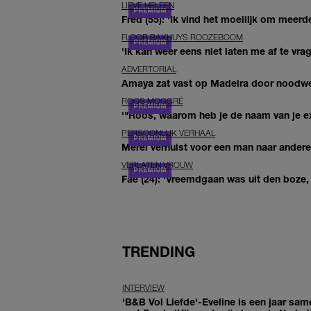
LIEVE HELEEN
Fred (55): 'Ik vind het moeilijk om meerde
FLOOR BAKHUYS ROOZEBOOM
'Ik kan weer eens niet laten me af te vr
ADVERTORIAL
Amaya zat vast op Madeira door noodwee
ROOS MOGGRÉ
'"Roos, waarom heb je de naam van je ex 
PERSOONLIJK VERHAAL
Merel verhuist voor een man naar andere 
VERLATEN VROUW
Fae (24): 'Vreemdgaan was uit den boze, d
TRENDING
INTERVIEW
'B&B Vol Liefde'-Eveline is een jaar sam