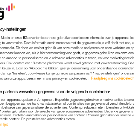
cy-instellingen
 Media en onze
92
advertentiepartners gebruiken cookies om informatie over je apparaat, lo
g te verzamelen. Deze informatie combineren we met de gegevens die je zelf deelt met ons, z
aanmaakt. Dit doen we om het gebruik van onze media te analyseren en onze websites en a
Daarnaast kunnen we, als je hier toestemming voor geeft, je gegevens gebruiken om onze con
 en aanbod te personaliseren en je relevante advertenties te tonen, en voor marketingdoele
ers. Ook content van 13 externe platformen wordt enkel getoond met jouw toestemming. Ge
gen keuze in. Door op "Akkoord" te klikken, geef je toestemming voor onderstaande doeleinden. 
k dan op “Instellen”. Jouw keuze kun je opnieuw aanpassen via “Privacy-instellingen” ondera
u’s van onze apps. Lees meer in ons privacy- en cookiebeleid.
Raadpleeg ons cookiebeleid 
BEAUTY
|
WIL JE WETEN
: WAT IS HET EN HOE MOET
e partners verwerken gegevens voor de volgende doeleinden:
KE-UP PRODUCT GEBRUIK
p een apparaat opslaan en/of openen. Beperkte gegevens gebruiken om advertenties te sele
pen begrijpen aan de hand van statistieken of combinaties van gegevens uit verschillende br
 behoeve van gepersonaliseerde advertenties. Contentprestaties meten. Diensten ontwikkel
10-03-2022
|
MICHELLE VAN DER MOLEN
Profielen gebruiken voor de selectie van gepersonaliseerde advertenties. Beperkte gegeven
lecteren. Profielen aanmaken ter personalisatie van content. Profielen gebruiken ter selectie 
eerde content. De prestaties van advertenties meten.
 meteen aan het sausen van je woonkamer? Kan, kan.
 lijst
rder lezen, want je kunt het ook op je gezicht smere