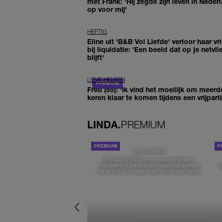
met Frank: 'Hij zegde zijn leven in Neder
op voor mij'
HEFTIG
Eline uit 'B&B Vol Liefde' verloor haar vr
bij liquidatie: 'Een beeld dat op je netvli
blijft'
LIEVE HELEEN
Fred (55): 'Ik vind het moeilijk om meerd
keren klaar te komen tijdens een vrijparti
LINDA.
PREMIUM
DE STAD VAN
Elske DeWall over Leeuwarden,
muziek en haar favoriete plekken in
de stad: 'Een stad die voelt als thuis'