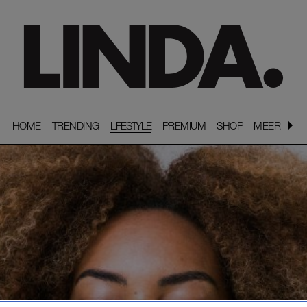
HOME
HOME
TRENDING
TRENDING
LIFESTYLE
PREMIUM
PREMIUM
SHOP
SHOP
MEER
MEER