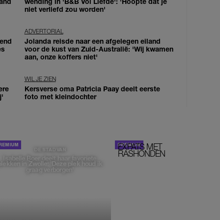
land
wending in 'B&B Vol Liefde': 'Hoopte dat je
niet verliefd zou worden'
ADVERTORIAL
iend
Jolanda reisde naar een afgelegen eiland
es
voor de kust van Zuid-Australië: 'Wij kwamen
aan, onze koffers niet'
WIL JE ZIEN
ere
Kersverse oma Patricia Paay deelt eerste
j'
foto met kleindochter
EXPATS MET
STOM!
DE STAD VAN
RASHONDEN
Isabelle Boer deelt haar favoriete
plekken in Zwolle: 'Deze plek houd ik
graag verborgen'