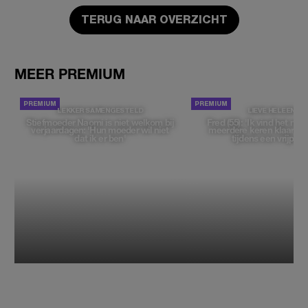
TERUG NAAR OVERZICHT
MEER PREMIUM
LEKKER SAMENGESTELD
LIEVE HELEEN
Stiefmoeder Naomi is niet welkom bij
Fred (55): 'Ik vind het moe
verjaardagen: 'Hun moeder wil niet
meerdere keren klaar t
dat ik er ben'
tijdens een vrijpartij