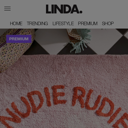
HOME
HOME
TRENDING
TRENDING
LIFESTYLE
LIFESTYLE
PREMIUM
PREMIUM
SHOP
SHOP