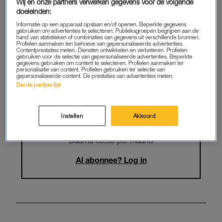
Krijg onbeperkt toegang tot alle
Wij en onze partners verwerken gegevens voor de volgende
doeleinden:
artikelen
Informatie op een apparaat opslaan en/of openen. Beperkte gegevens
gebruiken om advertenties te selecteren. Publieksgroepen begrijpen aan de
Lees LINDA.magazine online
hand van statistieken of combinaties van gegevens uit verschillende bronnen.
Profielen aanmaken ten behoeve van gepersonaliseerde advertenties.
Contentprestaties meten. Diensten ontwikkelen en verbeteren. Profielen
Geniet van te gekke winacties en
gebruiken voor de selectie van gepersonaliseerde advertenties. Beperkte
gegevens gebruiken om content te selecteren. Profielen aanmaken ter
lekkere puzzels
personalisatie van content. Profielen gebruiken ter selectie van
gepersonaliseerde content. De prestaties van advertenties meten.
Maandelijks opzegbaar
Derde partijen lijst
Instellen
Akkoord
START GRATIS MAAND
Daarna €5,95 per maand
Al abonnee? Log in