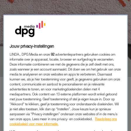
Jouw privacy-instellingen
FUNFACTS
LINDA., DPG Media en onze
92
advertentiepartners gebruiken cookies om
THEATER, EXPOSITIES EN
informatie over je apparaat, locatie, browser en surfgedrag te verzamelen.
HEBBEDINGEN
Deze informatie combineren we met de gegevens die je zelf deelt met ons,
zoals wanneer je een account aanmaakt. Dit doen we om het gebruik van onze
media te analyseren en onze websites en apps te verbeteren. Daarnaast
kunnen we, als je hier toestemming voor geeft, je gegevens gebruiken om onze
content, communicatie en aanbod te personaliseren en je relevante
advertenties te tonen, en voor marketingdoeleinden delen met 4
PREMIUM
mediapartners. Ook content van 13 externe platformen wordt enkel getoond
met jouw toestemming. Geef toestemming of stel je eigen keuze in. Door op
LEES VERDER MET
"Akkoord" te klikken, geef je toestemming voor onderstaande doeleinden. Wil
je niet alles toestaan, klik dan op “Instellen”. Jouw keuze kun je opnieuw
PREMIUM
aanpassen via “Privacy-instellingen” onderaan onze websites of in de menu’s
van onze apps. Lees meer in ons privacy- en cookiebeleid.
Raadpleeg ons
cookiebeleid voor meer informatie.