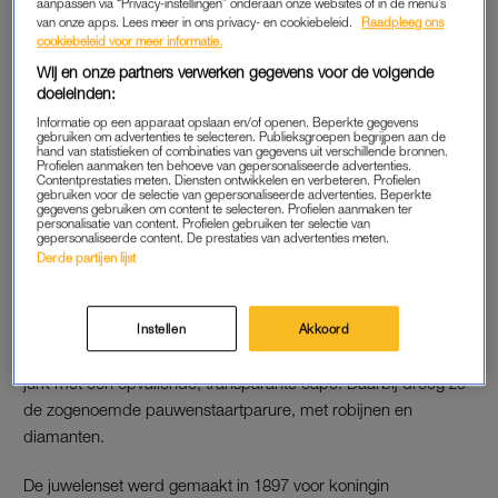
aanpassen via “Privacy-instellingen” onderaan onze websites of in de menu’s
van prinses Ariane
van onze apps. Lees meer in ons privacy- en cookiebeleid.
Raadpleeg ons
cookiebeleid voor meer informatie.
Wij en onze partners verwerken gegevens voor de volgende
LEES OOK
doeleinden:
Informatie op een apparaat opslaan en/of openen. Beperkte gegevens
gebruiken om advertenties te selecteren. Publieksgroepen begrijpen aan de
Prinses Amalia
debuteerde in 2024
bij een staatsbanket, ter
hand van statistieken of combinaties van gegevens uit verschillende bronnen.
Profielen aanmaken ten behoeve van gepersonaliseerde advertenties.
gelegenheid van het Spaanse staatsbezoek. Dat was toen een
Contentprestaties meten. Diensten ontwikkelen en verbeteren. Profielen
gebruiken voor de selectie van gepersonaliseerde advertenties. Beperkte
bijzonder debuut op het Koninklijk Paleis met veel pracht en
gegevens gebruiken om content te selecteren. Profielen aanmaken ter
praal én mooie woorden van koning Willem-Alexander over de
personalisatie van content. Profielen gebruiken ter selectie van
gepersonaliseerde content. De prestaties van advertenties meten.
“moeilijke tijd” van zijn oudste dochter.
Derde partijen lijst
EERSTE STAATSBANKET AMALIA
Instellen
Akkoord
Prinses Amalia
droeg toen voor de gelegenheid een blauwe
jurk met een opvallende, transparante cape. Daarbij droeg ze
de zogenoemde pauwenstaartparure, met robijnen en
diamanten.
De juwelenset werd gemaakt in 1897 voor koningin