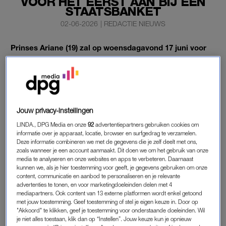
VOOR HET EERST AAN BIJ EEN
STAATSBANKET
02-06-2026
|
REDACTIE NIEUWS
Prinses Ariane (19) zal op woensdagavond 17 juni voor
het eerst aanwezig zijn bij een staatsbanket.
De jongste dochter
van koning Willem-Alexander en koningin
Máxima schuift dan aan bij het galadiner voor het Japanse
keizerspaar, zo meldt de Rijksvoorlichtingsdienst (RVD).
Jouw privacy-instellingen
LINDA., DPG Media en onze
92
advertentiepartners gebruiken cookies om
informatie over je apparaat, locatie, browser en surfgedrag te verzamelen.
PRINSES ARIANE BIJ STAATSBANKET
Deze informatie combineren we met de gegevens die je zelf deelt met ons,
JAPAN
zoals wanneer je een account aanmaakt. Dit doen we om het gebruik van onze
media te analyseren en onze websites en apps te verbeteren. Daarnaast
Naast Ariane zullen ook prinses Amalia, prinses Beatrix,
kunnen we, als je hier toestemming voor geeft, je gegevens gebruiken om onze
prinses Margriet, Pieter van Vollenhoven en prinses Laurentien
content, communicatie en aanbod te personaliseren en je relevante
advertenties te tonen, en voor marketingdoeleinden delen met 4
aanwezig zijn bij het staatsbanket in het paleis op de Dam.
mediapartners. Ook content van 13 externe platformen wordt enkel getoond
met jouw toestemming. Geef toestemming of stel je eigen keuze in. Door op
"Akkoord" te klikken, geef je toestemming voor onderstaande doeleinden. Wil
Van je zus moet je het hebben:
je niet alles toestaan, klik dan op “Instellen”. Jouw keuze kun je opnieuw
prinses Amalia leent outfits