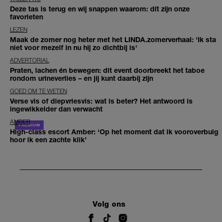
Deze tas is terug en wij snappen waarom: dít zijn onze
favorieten
LEZEN
Maak de zomer nog heter met het LINDA.zomerverhaal: 'Ik sta
niet voor mezelf in nu hij zo dichtbij is'
ADVERTORIAL
Praten, lachen én bewegen: dit event doorbreekt het taboe
rondom urineverlies – en jij kunt daarbij zijn
GOED OM TE WETEN
Verse vis of diepvriesvis: wat is beter? Het antwoord is
ingewikkelder dan verwacht
AMBER
High-class escort Amber: ‘Op het moment dat ik vooroverbuig
hoor ik een zachte klik’
Volg ons