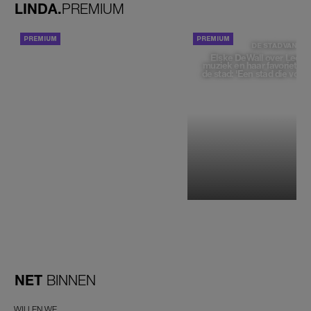
LINDA.
PREMIUM
ACHTERGROND
DE STAD VAN
Elske DeWall over Leeu
muziek en haar favoriete p
de stad: 'Een stad die voelt 
NET
BINNEN
WILLEN WE