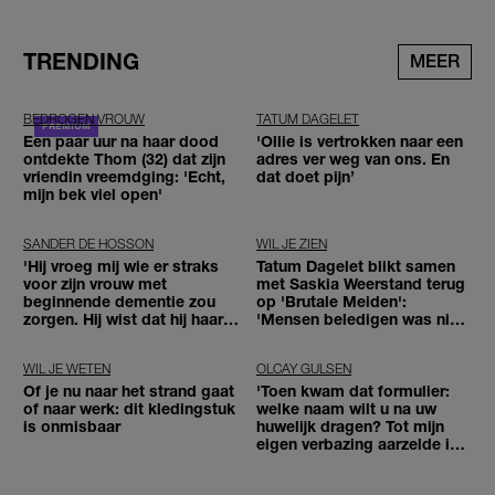
TRENDING
MEER
BEDROGEN VROUW
TATUM DAGELET
Een paar uur na haar dood
'Ollie is vertrokken naar een
ontdekte Thom (32) dat zijn
adres ver weg van ons. En
vriendin vreemdging: 'Echt,
dat doet pijn’
mijn bek viel open'
SANDER DE HOSSON
WIL JE ZIEN
'Hij vroeg mij wie er straks
Tatum Dagelet blikt samen
voor zijn vrouw met
met Saskia Weerstand terug
beginnende dementie zou
op 'Brutale Meiden':
zorgen. Hij wist dat hij haar
'Mensen beledigen was niet
zou moeten loslaten'
leuk meer'
WIL JE WETEN
OLCAY GULSEN
Of je nu naar het strand gaat
'Toen kwam dat formulier:
of naar werk: dit kledingstuk
welke naam wilt u na uw
is onmisbaar
huwelijk dragen? Tot mijn
eigen verbazing aarzelde ik
geen moment'