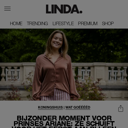
HOME
HOME
TRENDING
TRENDING
LIFESTYLE
LIFESTYLE
PREMIUM
PREMIUM
SHOP
SHOP
KONINGSHUIS
|
WAT GOÉÉÉÉD
BIJZONDER MOMENT VOOR
PRINSES ARIANE: ZE SCHUIFT