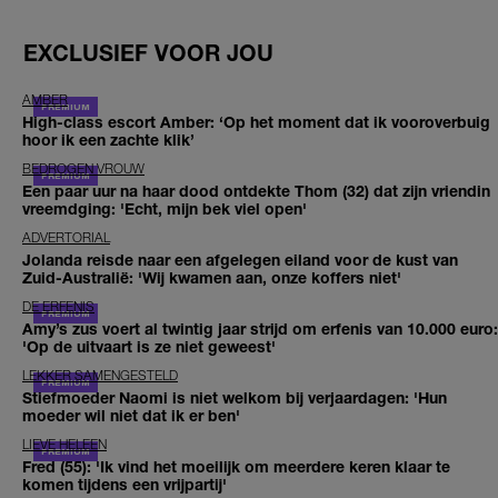
EXCLUSIEF VOOR JOU
AMBER
High-class escort Amber: ‘Op het moment dat ik vooroverbuig
hoor ik een zachte klik’
BEDROGEN VROUW
Een paar uur na haar dood ontdekte Thom (32) dat zijn vriendin
vreemdging: 'Echt, mijn bek viel open'
ADVERTORIAL
Jolanda reisde naar een afgelegen eiland voor de kust van
Zuid-Australië: 'Wij kwamen aan, onze koffers niet'
DE ERFENIS
Amy’s zus voert al twintig jaar strijd om erfenis van 10.000 euro:
'Op de uitvaart is ze niet geweest'
LEKKER SAMENGESTELD
Stiefmoeder Naomi is niet welkom bij verjaardagen: 'Hun
moeder wil niet dat ik er ben'
LIEVE HELEEN
Fred (55): 'Ik vind het moeilijk om meerdere keren klaar te
komen tijdens een vrijpartij'