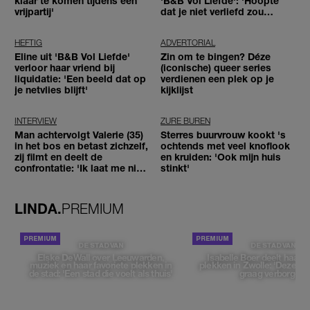
klaar te komen tijdens een
'B&B Vol Liefde': 'Hoopte
vrijpartij'
dat je niet verliefd zou
worden'
HEFTIG
ADVERTORIAL
Eline uit 'B&B Vol Liefde'
Zin om te bingen? Déze
verloor haar vriend bij
(iconische) queer series
liquidatie: 'Een beeld dat op
verdienen een plek op je
je netvlies blijft'
kijklijst
INTERVIEW
ZURE BUREN
Man achtervolgt Valerie (35)
Sterres buurvrouw kookt 's
in het bos en betast zichzelf,
ochtends met veel knoflook
zij filmt en deelt de
en kruiden: 'Ook mijn huis
confrontatie: 'Ik laat me niet
stinkt'
tegenhouden'
LINDA.
PREMIUM
DE STAD VAN
DE STAD VAN
Elske DeWall over Leeuwarden,
Isabelle Boer deelt haar f
muziek en haar favoriete plekken in
plekken in Zwolle: 'Deze pl
de stad: 'Een stad die voelt als thuis'
graag verborgen'