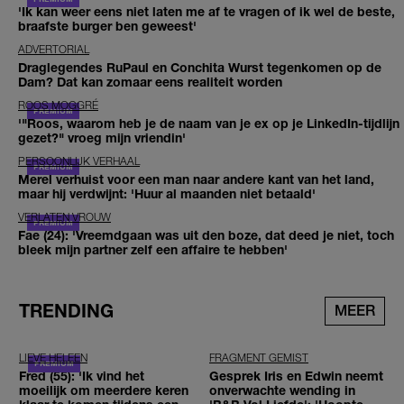
'Ik kan weer eens niet laten me af te vragen of ik wel de beste,
braafste burger ben geweest'
ADVERTORIAL
Draglegendes RuPaul en Conchita Wurst tegenkomen op de
Dam? Dat kan zomaar eens realiteit worden
ROOS MOGGRÉ
'"Roos, waarom heb je de naam van je ex op je LinkedIn-tijdlijn
gezet?" vroeg mijn vriendin'
PERSOONLIJK VERHAAL
Merel verhuist voor een man naar andere kant van het land,
maar hij verdwijnt: 'Huur al maanden niet betaald'
VERLATEN VROUW
Fae (24): 'Vreemdgaan was uit den boze, dat deed je niet, toch
bleek mijn partner zelf een affaire te hebben'
TRENDING
MEER
LIEVE HELEEN
FRAGMENT GEMIST
Fred (55): 'Ik vind het
Gesprek Iris en Edwin neemt
moeilijk om meerdere keren
onverwachte wending in