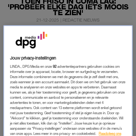
TOEN FRISO IN COMA LAG:
'PROBEER ELKE DAG IETS MOOIS
TE ZIEN'
21-12-2025
|
REDACTIE NIEUWS
Prinses Mabel durft tegenwoordig “zachter en
breekbaarder te zijn” dan vroeger. Dat komt doordat zij
heeft geleerd om zelfs in de meest donkere periodes in
haar leven lichtpuntjes te vinden. Dat vertelde de
Jouw privacy-instellingen
prinses zaterdag in het programma
Kefah en de wijzen
.
LINDA., DPG Media en onze
92
advertentiepartners gebruiken cookies om
informatie over je apparaat, locatie, browser en surfgedrag te verzamelen.
“Dat ik meer dan vroeger toch kijk: waar kan ik een beetje
Deze informatie combineren we met de gegevens die je zelf deelt met ons,
zoals wanneer je een account aanmaakt. Dit doen we om het gebruik van onze
liefde geven, waar kan ik iemand anders hoop geven?”
media te analyseren en onze websites en apps te verbeteren. Daarnaast
kunnen we, als je hier toestemming voor geeft, je gegevens gebruiken om onze
content, communicatie en aanbod te personaliseren en je relevante
PRINSES MABEL
advertenties te tonen, en voor marketingdoeleinden delen met 4
mediapartners. Ook content van 13 externe platformen wordt enkel getoond
Hoewel Mabel zichzelf positief in het leven vindt staan, waren
met jouw toestemming. Geef toestemming of stel je eigen keuze in. Door op
er veel donkere periodes in haar leven. Zo vertelde zij in het
"Akkoord" te klikken, geef je toestemming voor onderstaande doeleinden. Wil
je niet alles toestaan, klik dan op “Instellen”. Jouw keuze kun je opnieuw
gesprek over het verliezen van haar vader,
haar man Friso
die
aanpassen via “Privacy-instellingen” onderaan onze websites of in de menu’s
in 2013
overleed
nadat hij anderhalf jaar in coma had gelegen
van onze apps. Lees meer in ons privacy- en cookiebeleid.
Raadpleeg ons