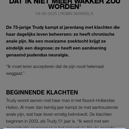
DAT IK NIET MEER WAKKER ZOU
WORDEN'
04-06-2025
|
ROBIN SWINKELS
De 73-jarige Trudy kampt al jarenlang met klachten die
haar dagelijks leven beheersen: ze heeft chronische
anale pijn. Na een moeizame zoektocht krijgt ze
eindelijk een diagnose: ze heeft een aandoening
genaamd pudendus neuralgie.
“Ik moet leren accepteren dat de pijn nooit helemaal
weggaat.”
BEGINNENDE KLACHTEN
Trudy woont samen met haar man in het Noord-Hollandse
Heiloo. Al meer dan twintig jaar kampt ze met aanhoudende
anale pijn, wat haar leven ernstig beïnvloedt. De klachten
beginnen in 2003, als Trudy 51 jaar is. “Ik werd met een
darminfectie opgenomen in het ziekenhuis. Na de operatie