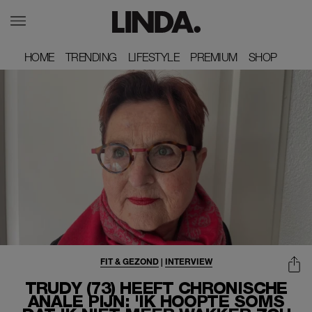
HOME
HOME
TRENDING
TRENDING
LIFESTYLE
LIFESTYLE
PREMIUM
PREMIUM
SHOP
SHOP
FIT & GEZOND
|
INTERVIEW
TRUDY (73) HEEFT CHRONISCHE
ANALE PIJN: 'IK HOOPTE SOMS