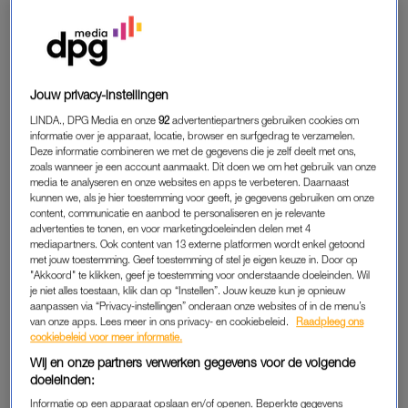
kreeg ik een stekende en aanhoudende pijn aan mijn
kringspier. Ik dacht dat het te maken had met de ingreep: mijn
lichaam had immers veel te verduren gehad en moest nog
herstellen. Maar de pijn bleef. Het ging van een zeurende pijn
Jouw privacy-instellingen
tot het gevoel alsof iemand me een trap van achter gaf.”
LINDA., DPG Media en onze
92
advertentiepartners gebruiken cookies om
informatie over je apparaat, locatie, browser en surfgedrag te verzamelen.
Ze gaat ermee naar de huisarts, die de symptomen niet
Deze informatie combineren we met de gegevens die je zelf deelt met ons,
herkent. De voorgeschreven pijnmedicatie heeft geen effect,
zoals wanneer je een account aanmaakt. Dit doen we om het gebruik van onze
media te analyseren en onze websites en apps te verbeteren. Daarnaast
waarna Trudy verder zoekt naar de oorzaak. “Van onderzoek
kunnen we, als je hier toestemming voor geeft, je gegevens gebruiken om onze
in het ziekenhuis tot alternatieve therapieën,
content, communicatie en aanbod te personaliseren en je relevante
advertenties te tonen, en voor marketingdoeleinden delen met 4
bekkenbodemfysiotherapie, kinesiologie en elektro-
mediapartners. Ook content van 13 externe platformen wordt enkel getoond
acupunctuur. Ik heb echt alles geprobeerd wat je je maar kunt
met jouw toestemming. Geef toestemming of stel je eigen keuze in. Door op
voorstellen, maar niets hielp of leidde tot een diagnose.”
"Akkoord" te klikken, geef je toestemming voor onderstaande doeleinden. Wil
je niet alles toestaan, klik dan op “Instellen”. Jouw keuze kun je opnieuw
aanpassen via “Privacy-instellingen” onderaan onze websites of in de menu’s
van onze apps. Lees meer in ons privacy- en cookiebeleid.
Raadpleeg ons
DEPRESSIE
cookiebeleid voor meer informatie.
Regelmatig suggereert men dat het tussen haar oren zit. “Aan
Wij en onze partners verwerken gegevens voor de volgende
doeleinden:
de buitenkant zag je niks aan mij. Ik draag graag make-up en
Informatie op een apparaat opslaan en/of openen. Beperkte gegevens
kleed me vrolijk, dat bleef ook zo. Maar die pijn verzon ik écht