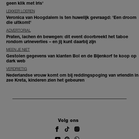
geen klik met Iris'
LEKKER LOEREN
Veronica van Hoogdalem is ten huwelijk gevraagd: 'Een droom
die uitkomt'
ADVERTORIAL
Praten, lachen én bewegen: dit event doorbreekt het taboe
rondom urineverlies – en jij kunt daarbij zijn
MEEN JE NIET
Gestolen gegevens van klanten Bol en de Bijenkorf te koop op
dark web
VERDRIETIG
Nederlandse vrouw komt om bij reddingspoging van vriendin in
zee Kreta, kinderen zien het gebeuren
Volg ons