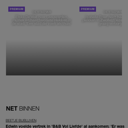
DE STAD VAN
DE STAD VAN
Elske DeWall over Leeuwarden,
Isabelle Boer deelt haar f
muziek en haar favoriete plekken in
plekken in Zwolle: 'Deze pl
de stad: 'Een stad die voelt als thuis'
graag verborgen'
NET
BINNEN
BEETJE BIJBLIJVEN
Edwin voelde vertrek in 'B&B Vol Liefde' al aankomen: 'Er was