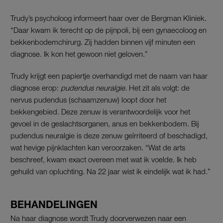
Trudy’s psycholoog informeert haar over de Bergman Kliniek.
“Daar kwam ik terecht op de pijnpoli, bij een gynaecoloog en
bekkenbodemchirurg. Zij hadden binnen vijf minuten een
diagnose. Ik kon het gewoon niet geloven.”
Trudy krijgt een papiertje overhandigd met de naam van haar
diagnose erop:
pudendus neuralgie
. Het zit als volgt: de
nervus pudendus (schaamzenuw) loopt door het
bekkengebied. Deze zenuw is verantwoordelijk voor het
gevoel in de geslachtsorganen, anus en bekkenbodem. Bij
pudendus neuralgie is deze zenuw geïrriteerd of beschadigd,
wat hevige pijnklachten kan veroorzaken. “Wat de arts
beschreef, kwam exact overeen met wat ik voelde. Ik heb
gehuild van opluchting. Na 22 jaar wist ik eindelijk wat ik had.”
BEHANDELINGEN
Na haar diagnose wordt Trudy doorverwezen naar een