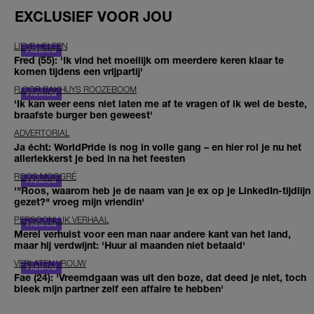
EXCLUSIEF VOOR JOU
LIEVE HELEEN
Fred (55): 'Ik vind het moeilijk om meerdere keren klaar te
komen tijdens een vrijpartij'
FLOOR BAKHUYS ROOZEBOOM
'Ik kan weer eens niet laten me af te vragen of ik wel de beste,
braafste burger ben geweest'
ADVERTORIAL
Ja écht: WorldPride is nog in volle gang – en hier rol je nu het
allerlekkerst je bed in na het feesten
ROOS MOGGRÉ
'"Roos, waarom heb je de naam van je ex op je LinkedIn-tijdlijn
gezet?" vroeg mijn vriendin'
PERSOONLIJK VERHAAL
Merel verhuist voor een man naar andere kant van het land,
maar hij verdwijnt: 'Huur al maanden niet betaald'
VERLATEN VROUW
Fae (24): 'Vreemdgaan was uit den boze, dat deed je niet, toch
bleek mijn partner zelf een affaire te hebben'