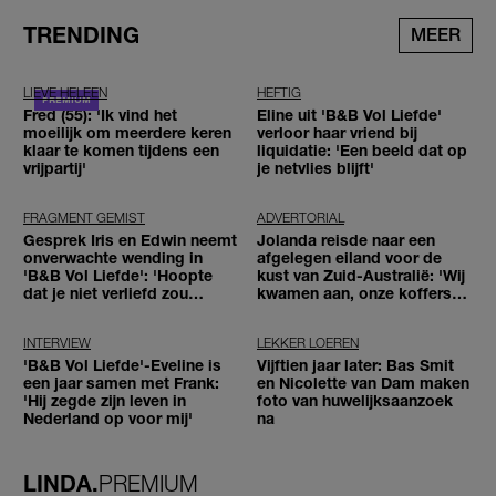
TRENDING
MEER
LIEVE HELEEN
HEFTIG
Fred (55): 'Ik vind het
Eline uit 'B&B Vol Liefde'
moeilijk om meerdere keren
verloor haar vriend bij
klaar te komen tijdens een
liquidatie: 'Een beeld dat op
vrijpartij'
je netvlies blijft'
FRAGMENT GEMIST
ADVERTORIAL
Gesprek Iris en Edwin neemt
Jolanda reisde naar een
onverwachte wending in
afgelegen eiland voor de
'B&B Vol Liefde': 'Hoopte
kust van Zuid-Australië: 'Wij
dat je niet verliefd zou
kwamen aan, onze koffers
worden'
niet'
INTERVIEW
LEKKER LOEREN
'B&B Vol Liefde'-Eveline is
Vijftien jaar later: Bas Smit
een jaar samen met Frank:
en Nicolette van Dam maken
'Hij zegde zijn leven in
foto van huwelijksaanzoek
Nederland op voor mij'
na
LINDA.
PREMIUM