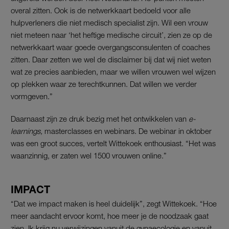
overal zitten. Ook is de netwerkkaart bedoeld voor alle
hulpverleners die niet medisch specialist zijn. Wil een vrouw
niet meteen naar ‘het heftige medische circuit’, zien ze op de
netwerkkaart waar goede overgangsconsulenten of coaches
zitten. Daar zetten we wel de disclaimer bij dat wij niet weten
wat ze precies aanbieden, maar we willen vrouwen wel wijzen
op plekken waar ze terechtkunnen. Dat willen we verder
vormgeven.”
Daarnaast zijn ze druk bezig met het ontwikkelen van
e-
learnings,
masterclasses en webinars. De webinar in oktober
was een groot succes, vertelt Wittekoek enthousiast. “Het was
waanzinnig, er zaten wel 1500 vrouwen online.”
IMPACT
“Dat we impact maken is heel duidelijk”, zegt Wittekoek. “Hoe
meer aandacht ervoor komt, hoe meer je de noodzaak gaat
zien. Ik krijg nu verwijzingen vanuit de gynaecologie en vanuit