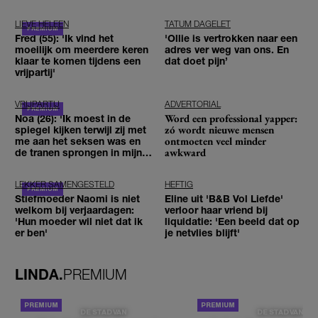
LIEVE HELEEN
TATUM DAGELET
Fred (55): 'Ik vind het
'Ollie is vertrokken naar een
moeilijk om meerdere keren
adres ver weg van ons. En
klaar te komen tijdens een
dat doet pijn’
vrijpartij'
VRIJPARTIJ
ADVERTORIAL
Word een professional yapper:
Noa (26): 'Ik moest in de
zó wordt nieuwe mensen
spiegel kijken terwijl zij met
ontmoeten veel minder
me aan het seksen was en
awkward
de tranen sprongen in mijn
ogen'
LEKKER SAMENGESTELD
HEFTIG
Stiefmoeder Naomi is niet
Eline uit 'B&B Vol Liefde'
welkom bij verjaardagen:
verloor haar vriend bij
'Hun moeder wil niet dat ik
liquidatie: 'Een beeld dat op
er ben'
je netvlies blijft'
LINDA.
PREMIUM
DE STAD VAN
DE STAD VAN