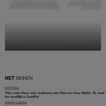
Elske DeWall over Leeuwarden,
Isabelle Boer deelt haar f
muziek en haar favoriete plekken in
plekken in Zwolle: 'Deze pl
de stad: 'Een stad die voelt als thuis'
graag verborgen'
NET
BINNEN
INTERVIEW
Nina wint Oscar voor studenten met film over haar libido: 'Ik vond
het moeilijk te beseffen'
LEKKER LOEREN