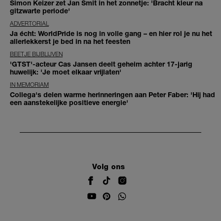
Simon Keizer zet Jan Smit in het zonnetje: 'Bracht kleur na
gitzwarte periode'
ADVERTORIAL
Ja écht: WorldPride is nog in volle gang – en hier rol je nu het
allerlekkerst je bed in na het feesten
BEETJE BIJBLIJVEN
'GTST'-acteur Cas Jansen deelt geheim achter 17-jarig
huwelijk: 'Je moet elkaar vrijlaten'
IN MEMORIAM
Collega's delen warme herinneringen aan Peter Faber: 'Hij had
een aanstekelijke positieve energie'
Volg ons