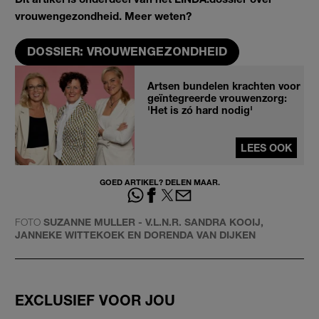
vrouwengezondheid. Meer weten?
DOSSIER: VROUWENGEZONDHEID
Artsen bundelen krachten voor
geïntegreerde vrouwenzorg:
'Het is zó hard nodig'
LEES OOK
GOED ARTIKEL? DELEN MAAR.
FOTO
SUZANNE MULLER - V.L.N.R. SANDRA KOOIJ,
JANNEKE WITTEKOEK EN DORENDA VAN DIJKEN
EXCLUSIEF VOOR JOU