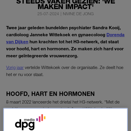
STEEDS VAKER GEZIEN: 'WE
MAKEN IMPACT'
25-07-2024
|
NIVINE DE JONG
Twee jaar geleden bundelden psychiater Sandra Kooij,
cardioloog Janneke Wittekoek en gynaecoloog
Dorenda
van Dijken
hun krachten tot het H3-netwerk, dat staat
voor hoofd, hart en hormonen. Ze maken zich hard voor
meer geïntegreerde vrouwenzorg.
Vorig jaar
vertelde Wittekoek over de organisatie. Ze deelt hoe
het er nu voor staat.
HOOFD, HART EN HORMONEN
8 maart 2022 lanceerde het drietal het H3-netwerk. “Met de
ambitie om er voor iedereen te zijn”, zegt Wittekoek. “We
voelden aan de ene kant de behoefte om informatie te geven
aan ervaringsdeskundigen en aan de andere kant de ambitie
om een professioneel netwerk op te zetten.”