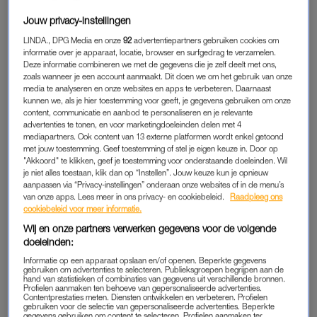
Jouw privacy-instellingen
Hoe het daarmee gaat? “Het opzetten van een goed
LINDA., DPG Media en onze
92
advertentiepartners gebruiken cookies om
professioneel netwerk is in volle gang, dus daar gaat nu onze
informatie over je apparaat, locatie, browser en surfgedrag te verzamelen.
focus naar uit. De samenwerking tussen cardiologie,
Deze informatie combineren we met de gegevens die je zelf deelt met ons,
zoals wanneer je een account aanmaakt. Dit doen we om het gebruik van onze
gynaecologen, huisartsen en psychiaters is heel belangrijk. Ik
media te analyseren en onze websites en apps te verbeteren. Daarnaast
merk dat daarbij de huisarts de belangrijkste schakel is, die
kunnen we, als je hier toestemming voor geeft, je gegevens gebruiken om onze
kan vrouwen doorverwijzen naar beroepsgroepen. Op de
content, communicatie en aanbod te personaliseren en je relevante
advertenties te tonen, en voor marketingdoeleinden delen met 4
website staat een netwerkkaart met punten waar je kunt zien
mediapartners. Ook content van 13 externe platformen wordt enkel getoond
welke psychiaters, huisartsen, gynaecologen, cardiologen en
met jouw toestemming. Geef toestemming of stel je eigen keuze in. Door op
"Akkoord" te klikken, geef je toestemming voor onderstaande doeleinden. Wil
andere beroepsgroepen die bij ons betrokken zijn en affiniteit
je niet alles toestaan, klik dan op “Instellen”. Jouw keuze kun je opnieuw
hebben met H3. Helaas zie ik dat mijn eigen beroepsgroep
aanpassen via “Privacy-instellingen” onderaan onze websites of in de menu’s
nog achterloopt.”
van onze apps. Lees meer in ons privacy- en cookiebeleid.
Raadpleeg ons
cookiebeleid voor meer informatie.
Wij en onze partners verwerken gegevens voor de volgende
doeleinden:
CARDIOLOGIE
Informatie op een apparaat opslaan en/of openen. Beperkte gegevens
Wittekoek licht toe: “De kennis over het steeds sterkere
gebruiken om advertenties te selecteren. Publieksgroepen begrijpen aan de
hand van statistieken of combinaties van gegevens uit verschillende bronnen.
verband tussen hoofd, hart en hormonen is relatief nieuw. Ik
Profielen aanmaken ten behoeve van gepersonaliseerde advertenties.
zie dat cardiologen nog niet altijd oog hebben voor zaken zoals
Contentprestaties meten. Diensten ontwikkelen en verbeteren. Profielen
gebruiken voor de selectie van gepersonaliseerde advertenties. Beperkte
chronische stress en hormonale disbalans terwijl het een
gegevens gebruiken om content te selecteren. Profielen aanmaken ter