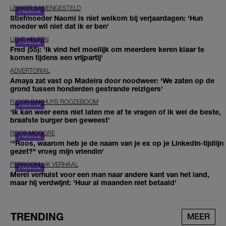
LEKKER SAMENGESTELD
Stiefmoeder Naomi is niet welkom bij verjaardagen: 'Hun
moeder wil niet dat ik er ben'
LIEVE HELEEN
Fred (55): 'Ik vind het moeilijk om meerdere keren klaar te
komen tijdens een vrijpartij'
ADVERTORIAL
Amaya zat vast op Madeira door noodweer: 'We zaten op de
grond tussen honderden gestrande reizigers'
FLOOR BAKHUYS ROOZEBOOM
'Ik kan weer eens niet laten me af te vragen of ik wel de beste,
braafste burger ben geweest'
ROOS MOGGRÉ
'"Roos, waarom heb je de naam van je ex op je LinkedIn-tijdlijn
gezet?" vroeg mijn vriendin'
PERSOONLIJK VERHAAL
Merel verhuist voor een man naar andere kant van het land,
maar hij verdwijnt: 'Huur al maanden niet betaald'
TRENDING
MEER