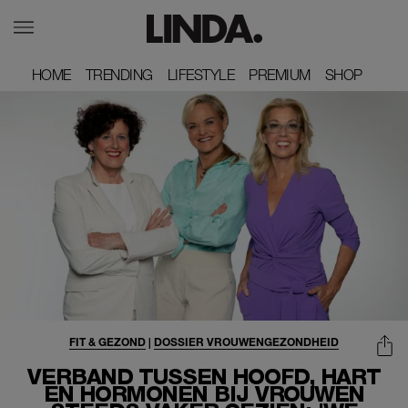
HOME
HOME
TRENDING
TRENDING
LIFESTYLE
LIFESTYLE
PREMIUM
PREMIUM
SHOP
SHOP
FIT & GEZOND
|
DOSSIER VROUWENGEZONDHEID
VERBAND TUSSEN HOOFD, HART
EN HORMONEN BIJ VROUWEN