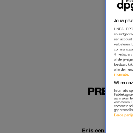
Jouw priva
LINDA., DPG
en surfgedra
een account 
verbeteren. 
communicatie
4 mediapartn
of stel je ei
toestaan, kli
of in de men
informatie.
Wij en onz
PREMIUM
Informatie o
Publieksgroe
VOO
aanmaken ten
verbeteren. 
content te se
gepersonalis
Derde partijen
Er is een Kamermeer