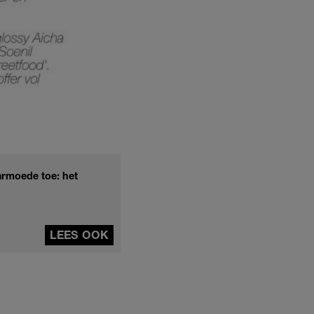
armoede toe: het
LEES OOK