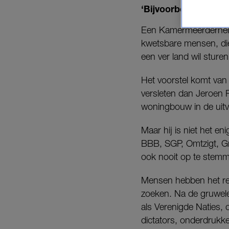
‘Bijvoorbeeld in Rw
Een Kamermeerderheid 
kwetsbare mensen, die
een ver land wil sture
Het voorstel komt van
versleten dan Jeroen 
woningbouw in de uitv
Maar hij is niet het e
BBB, SGP, Omtzigt, G
ook nooit op te stem
Mensen hebben het rec
zoeken. Na de gruwel
als Verenigde Naties,
dictators, onderdrukke