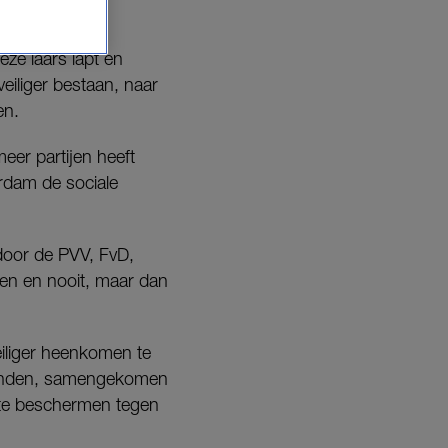
ze laars lapt en
iliger bestaan, naar
en.
er partijen heeft
rdam de sociale
 door de PVV, FvD,
en en nooit, maar dan
iliger heenkomen te
 landen, samengekomen
 te beschermen tegen