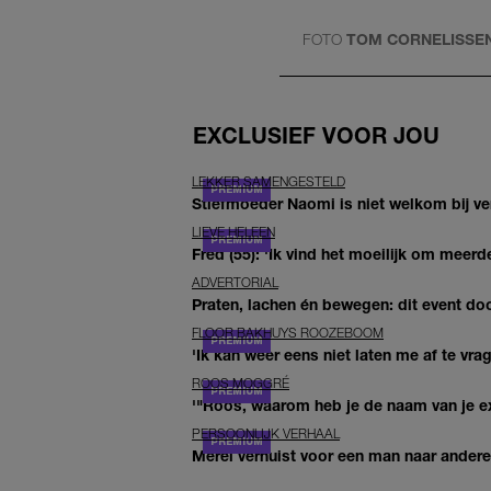
FOTO
TOM CORNELISSE
EXCLUSIEF VOOR JOU
LEKKER SAMENGESTELD
Stiefmoeder Naomi is niet welkom bij ver
LIEVE HELEEN
Fred (55): 'Ik vind het moeilijk om meerde
ADVERTORIAL
Praten, lachen én bewegen: dit event door
FLOOR BAKHUYS ROOZEBOOM
'Ik kan weer eens niet laten me af te vr
ROOS MOGGRÉ
'"Roos, waarom heb je de naam van je ex 
PERSOONLIJK VERHAAL
Merel verhuist voor een man naar andere 