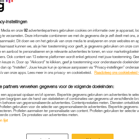
cy-instellingen
 Media en onze
92
advertentiepartners gebruiken cookies om informatie over je apparaat, lo
g te verzamelen. Deze informatie combineren we met de gegevens die je zelf deelt met ons, z
aanmaakt. Dit doen we om het gebruik van onze media te analyseren en onze websites en a
Daarnaast kunnen we, als je hier toestemming voor geeft, je gegevens gebruiken om onze con
 en aanbod te personaliseren en je relevante advertenties te tonen, en voor marketingdoele
ers. Ook content van 13 externe platformen wordt enkel getoond met jouw toestemming. Ge
gen keuze in. Door op "Akkoord" te klikken, geef je toestemming voor onderstaande doeleinden. 
k dan op “Instellen”. Jouw keuze kun je opnieuw aanpassen via “Privacy-instellingen” ondera
u’s van onze apps. Lees meer in ons privacy- en cookiebeleid.
Raadpleeg ons cookiebeleid 
EXTRA
|
HASSNAE BOUAZZA
e partners verwerken gegevens voor de volgende doeleinden:
 | 'ZE DENKEN DAT ALS J
p een apparaat opslaan en/of openen. Beperkte gegevens gebruiken om advertenties te sele
pen begrijpen aan de hand van statistieken of combinaties van gegevens uit verschillende br
R OORLOG, JE ALLES MAA
 behoeve van gepersonaliseerde advertenties. Contentprestaties meten. Diensten ontwikkel
Profielen gebruiken voor de selectie van gepersonaliseerde advertenties. Beperkte gegeven
ACCEPTEREN HEBT'
lecteren. Profielen aanmaken ter personalisatie van content. Profielen gebruiken ter selectie 
eerde content. De prestaties van advertenties meten.
 lijst
19-02-2023
|
HASSNAE BOUAZZA
derheid in Nederland om asielzoekers buiten de EU