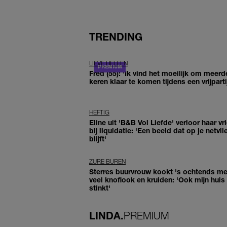
TRENDING
LIEVE HELEEN
Fred (55): 'Ik vind het moeilijk om meerd
keren klaar te komen tijdens een vrijparti
HEFTIG
Eline uit 'B&B Vol Liefde' verloor haar vr
bij liquidatie: 'Een beeld dat op je netvli
blijft'
ZURE BUREN
Sterres buurvrouw kookt 's ochtends me
veel knoflook en kruiden: 'Ook mijn huis
stinkt'
LINDA.
PREMIUM