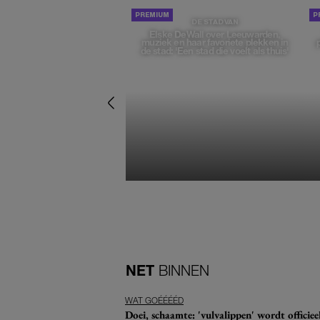
DE STAD VAN
Elske DeWall over Leeuwarden,
muziek en haar favoriete plekken in
de stad: 'Een stad die voelt als thuis'
NET
BINNEN
WAT GOÉÉÉÉD
Doei, schaamte: 'vulvalippen' wordt offici