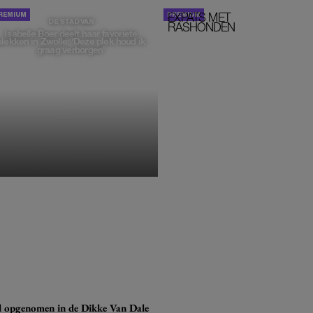
EXPATS MET
STOM!
DE STAD VAN
RASHONDEN
Isabelle Boer deelt haar favoriete
plekken in Zwolle: 'Deze plek houd ik
graag verborgen'
MONIQUE KLEMANN
eel opgenomen in de Dikke Van Dale