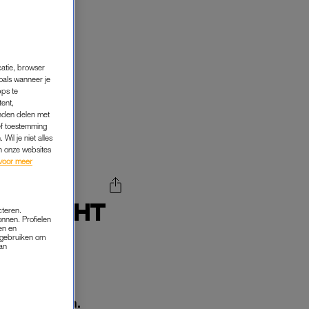
catie, browser
oals wanneer je
pps te
tent,
inden delen met
ef toestemming
Wil je niet alles
an onze websites
voor meer
E VLUCHT
cteren.
onnen. Profielen
R TE
en en
s gebruiken om
van
 op te vangen.