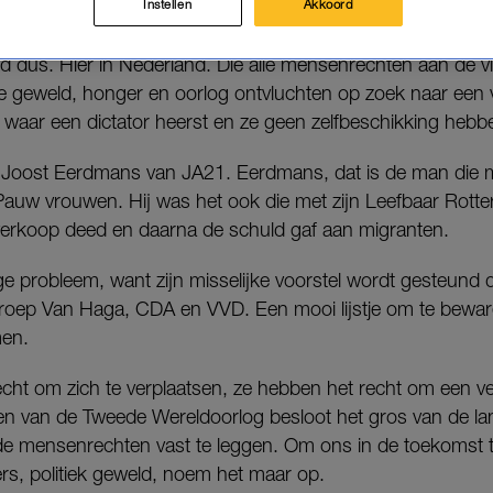
Instellen
Akkoord
anda’.
dus. Hier in Nederland. Die alle mensenrechten aan de vie
 geweld, honger en oorlog ontvluchten op zoek naar een ve
n waar een dictator heerst en ze geen zelfbeschikking hebb
 Joost Eerdmans van JA21. Eerdmans, dat is de man die me
Pauw vrouwen. Hij was het ook die met zijn Leefbaar Rotte
erkoop deed en daarna de schuld gaf aan migranten.
nige probleem, want zijn misselijke voorstel wordt gesteund
roep Van Haga, CDA en VVD. Een mooi lijstje om te bewar
men.
ht om zich te verplaatsen, ze hebben het recht om een ve
en van de Tweede Wereldoorlog besloot het gros van de
 de mensenrechten vast te leggen. Om ons in de toekomst
rs, politiek geweld, noem het maar op.