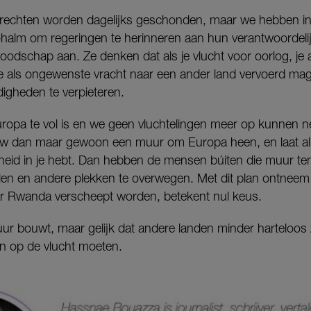
nrechten worden dagelijks geschonden, maar we hebben in 
rohalm om regeringen te herinneren aan hun verantwoordeli
 boodschap aan. Ze denken dat als je vlucht voor oorlog, je 
je als ongewenste vracht naar een ander land vervoerd m
igheden te verpieteren.
 Europa te vol is en we geen vluchtelingen meer op kunnen n
uw dan maar gewoon een muur om Europa heen, en laat alle
kheid in je hebt. Dan hebben de mensen búiten die muur t
en en andere plekken te overwegen. Met dit plan ontneem j
r Rwanda verscheept worden, betekent nul keus.
 muur bouwt, maar gelijk dat andere landen minder harteloos 
n op de vlucht moeten.