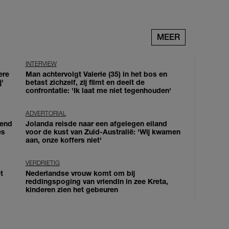
MEER
INTERVIEW
ere
Man achtervolgt Valerie (35) in het bos en
j'
betast zichzelf, zij filmt en deelt de
confrontatie: 'Ik laat me niet tegenhouden'
ADVERTORIAL
iend
Jolanda reisde naar een afgelegen eiland
es
voor de kust van Zuid-Australië: 'Wij kwamen
aan, onze koffers niet'
VERDRIETIG
t
Nederlandse vrouw komt om bij
reddingspoging van vriendin in zee Kreta,
kinderen zien het gebeuren