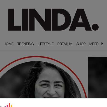
HOME
HOME
TRENDING
TRENDING
LIFESTYLE
LIFESTYLE
PREMIUM
PREMIUM
SHOP
SHOP
MEER
MEER