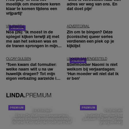
moeilijk om meerdere keren
adres ver weg van ons. En
klaar te komen tijdens een
dat doet pijn’
vrijpartij'
VRIJPARTIJ
ADVERTORIAL
Noa (26): 'Ik moest in de
Zin om te bingen? Déze
spiegel kijken terwijl zij met
(iconische) queer series
me aan het seksen was en
verdienen een plek op je
de tranen sprongen in mijn
kijklijst
ogen'
OLCAY GULSEN
LEKKER SAMENGESTELD
'Toen kwam dat formulier:
Stiefmoeder Naomi is niet
welke naam wilt u na uw
welkom bij verjaardagen:
huwelijk dragen? Tot mijn
'Hun moeder wil niet dat ik
eigen verbazing aarzelde ik
er ben'
geen moment'
LINDA.
PREMIUM
DE STAD VAN
DE STAD VAN
Elske DeWall over Leeuwarden,
Isabelle Boer deelt haar f
muziek en haar favoriete plekken in
plekken in Zwolle: 'Deze pl
de stad: 'Een stad die voelt als thuis'
graag verborgen'